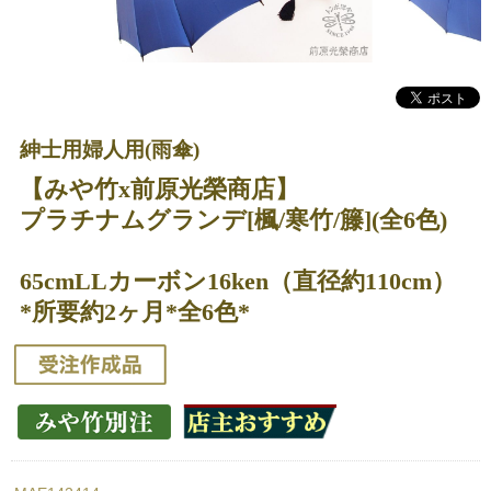
紳士用婦人用(雨傘)
【みや竹x前原光榮商店】
プラチナムグランデ[楓/寒竹/籐](全6色)
65cmLLカーボン16ken（直径約110cm）
*所要約2ヶ月*全6色*