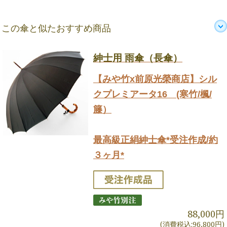
この傘と似たおすすめ商品
紳士用 雨傘（長傘）
【みや竹x前原光榮商店】シル
クプレミアータ16 (寒竹/楓/
籐）
最高級正絹紳士傘*受注作成/約
３ヶ月*
88,000円
(消費税込:96,800円)