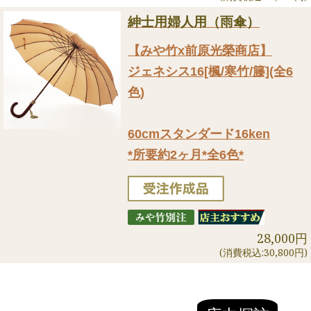
紳士用婦人用（雨傘）
【みや竹x前原光榮商店】
ジェネシス16[楓/寒竹/籐](全6
色)
60cmスタンダード16ken
*所要約2ヶ月*全6色*
28,000円
(消費税込:30,800円)