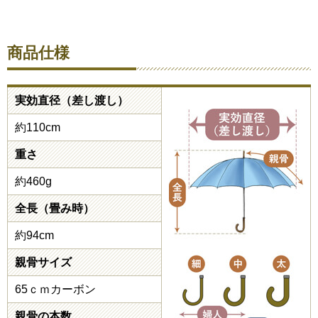
商品仕様
実効直径（差し渡し）
約110cm
重さ
約460g
全長（畳み時）
約94cm
親骨サイズ
65ｃｍカーボン
親骨の本数