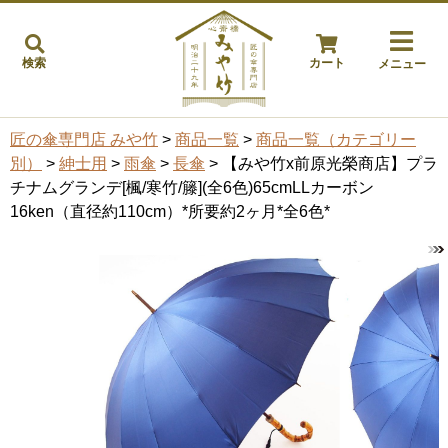
検索
カート
メニュー
匠の傘専門店 みや竹
>
商品一覧
>
商品一覧（カテゴリー
別）
>
紳士用
>
雨傘
>
長傘
> 【みや竹x前原光榮商店】プラ
チナムグランデ[楓/寒竹/籐](全6色)65cmLLカーボン
16ken（直径約110cm）*所要約2ヶ月*全6色*