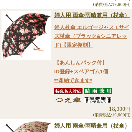
(消費税込:19,800円)
婦人用 雨傘/雨晴兼用（杖傘）
婦人杖傘 エルゴージャス Lサイ
ズ杖傘（ブラック&シニアレッ
ド)【限定復刻】
【あんしんパック付】
ID登録+スペアゴム1個
**即納できます*
18,000円
(消費税込:19,800円)
婦人用 雨傘/雨晴兼用（杖傘）