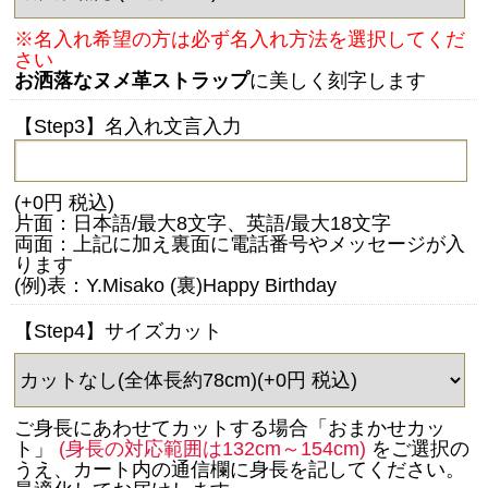
※名入れ希望の方は必ず名入れ方法を選択してくだ
さい
お洒落なヌメ革ストラップ
に美しく刻字します
【Step3】名入れ文言入力
(+0円 税込)
片面：日本語/最大8文字、英語/最大18文字
両面：上記に加え裏面に電話番号やメッセージが入
ります
(例)表：Y.Misako (裏)Happy Birthday
【Step4】サイズカット
ご身長にあわせてカットする場合「おまかせカッ
ト」
(身長の対応範囲は132cm～154cm)
をご選択の
うえ、カート内の通信欄に身長を記してください。