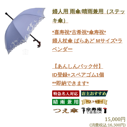
婦人用 雨傘/晴雨兼用（ステッ
キ傘）
*喜寿祝*古希祝*傘寿祝*
婦人杖傘 ばらあど Mサイズ*ラ
ベンダー
【あんしんパック付】
ID登録+スペアゴム1個
**即納できます*
15,000円
(消費税込:16,500円)