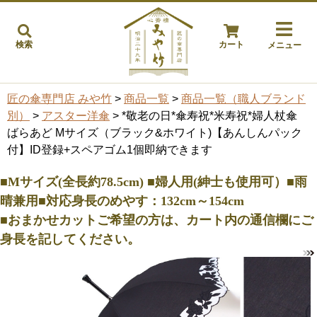
検索
カート
メニュー
匠の傘専門店 みや竹
>
商品一覧
>
商品一覧（職人ブランド
別）
>
アスター洋傘
> *敬老の日*傘寿祝*米寿祝*婦人杖傘
ばらあど Mサイズ（ブラック&ホワイト)【あんしんパック
付】ID登録+スペアゴム1個即納できます
■Mサイズ(全長約78.5cm) ■婦人用(紳士も使用可）■雨
晴兼用■対応身長のめやす：132cm～154cm
■おまかせカットご希望の方は、カート内の通信欄にご
身長を記してください。