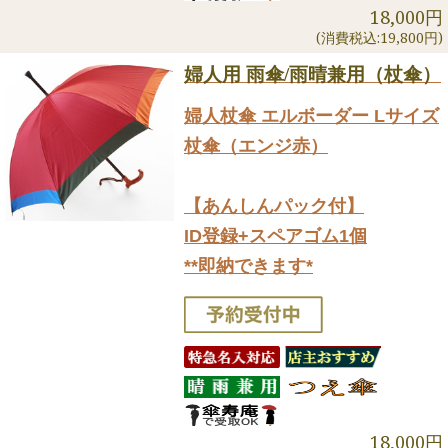
18,000円
(消費税込:19,800円)
婦人用 雨傘/雨晴兼用（杖傘）
婦人杖傘 エルボーダー Lサイズ
杖傘（エンジ赤）
【あんしんパック付】
ID登録+スペアゴム1個
**即納できます*
18,000円