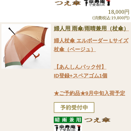
18,000円
(消費税込:19,800円)
婦人用 雨傘/雨晴兼用（杖傘）
婦人杖傘 エルボーダー Lサイズ
杖傘（ベージュ）
【あんしんパック付】
ID登録+スペアゴム1個
★ご予約品★9月中旬入荷予定