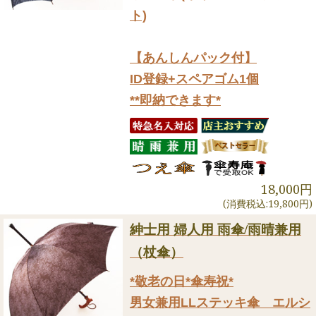
ト)
【あんしんパック付】
ID登録+スペアゴム1個
**即納できます*
18,000円
(消費税込:19,800円)
紳士用 婦人用 雨傘/雨晴兼用
（杖傘）
*敬老の日*傘寿祝*
男女兼用LLステッキ傘 エルシ