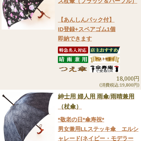
ズ杖傘（ブラック＆パープル）
【あんしんパック付】
ID登録+スペアゴム1個
即納できます
18,000円
(消費税込:19,800円)
紳士用 婦人用 雨傘/雨晴兼用
（杖傘）
*敬老の日*傘寿祝*
男女兼用LLステッキ傘 エルシ
ャレード(ネイビー・モデラー