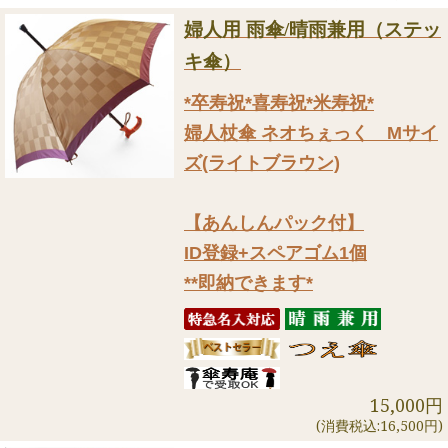
婦人用 雨傘/晴雨兼用（ステッ
キ傘）
*卒寿祝*喜寿祝*米寿祝*
婦人杖傘 ネオちぇっく Mサイ
ズ(ライトブラウン)
【あんしんパック付】
ID登録+スペアゴム1個
**即納できます*
15,000円
(消費税込:16,500円)