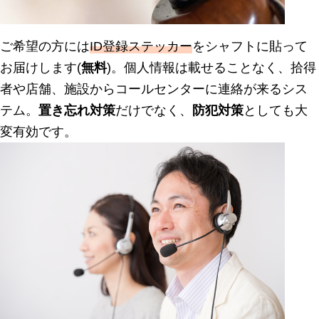
ご希望の方には
ID登録ステッカー
をシャフトに貼って
お届けします(
無料
)。個人情報は載せることなく、拾得
者や店舗、施設からコールセンターに連絡が来るシス
テム。
置き忘れ対策
だけでなく、
防犯対策
としても大
変有効です。