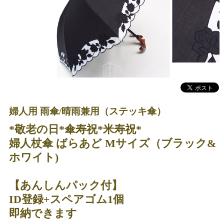
婦人用 雨傘/晴雨兼用（ステッキ傘）
*敬老の日*傘寿祝*米寿祝*
婦人杖傘 ばらあど Mサイズ（ブラック&
ホワイト)
【あんしんパック付】
ID登録+スペアゴム1個
即納できます