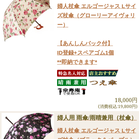
婦人杖傘 エルゴージャス Lサイ
ズ杖傘（グローリーアイヴォリ
ー）
【あんしんパック付】
ID登録+スペアゴム1個
**即納できます*
18,000円
(消費税込:19,800円)
婦人用 雨傘/雨晴兼用（杖傘）
婦人杖傘 エルゴージャス Lサイ