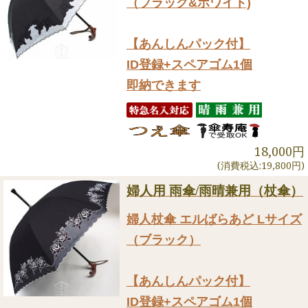
（ブラック&ホワイト)
【あんしんパック付】
ID登録+スペアゴム1個
即納できます
18,000円
(消費税込:19,800円)
婦人用 雨傘/雨晴兼用（杖傘）
婦人杖傘 エルばらあど Lサイズ
（ブラック）
【あんしんパック付】
ID登録+スペアゴム1個