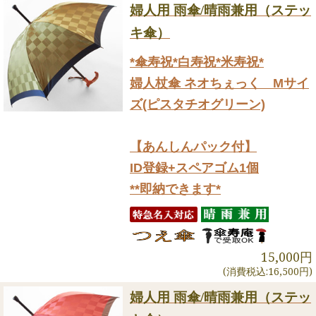
婦人用 雨傘/晴雨兼用（ステッ
キ傘）
*傘寿祝*白寿祝*米寿祝*
婦人杖傘 ネオちぇっく Mサイ
ズ(ピスタチオグリーン)
【あんしんパック付】
ID登録+スペアゴム1個
**即納できます*
15,000円
(消費税込:16,500円)
婦人用 雨傘/晴雨兼用（ステッ