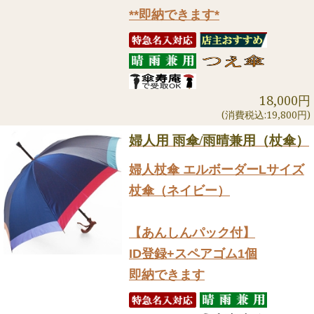
**即納できます*
18,000円
(消費税込:19,800円)
婦人用 雨傘/雨晴兼用（杖傘）
婦人杖傘 エルボーダーLサイズ
杖傘（ネイビー）
【あんしんパック付】
ID登録+スペアゴム1個
即納できます