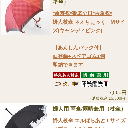
キ傘）
*傘寿祝*敬老の日*古希祝*
婦人杖傘 ネオちぇっく Mサイ
ズ(キャンディピンク)
【あんしんパック付】
ID登録+スペアゴム1個
即納できます
15,000円
(消費税込:16,500円)
婦人用 雨傘/雨晴兼用（杖傘）
婦人杖傘 エルばらあど Lサイズ