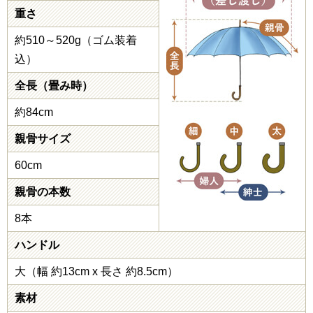
重さ
約510～520g（ゴム装着
込）
全長（畳み時）
約84cm
親骨サイズ
60cm
親骨の本数
8本
ハンドル
大（幅 約13cm x 長さ 約8.5cm）
素材