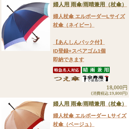
婦人用 雨傘/雨晴兼用（杖傘）
婦人杖傘 エルボーダーLサイズ
杖傘（ネイビー）
【あんしんパック付】
ID登録+スペアゴム1個
即納できます
18,000円
(消費税込:19,800円)
婦人用 雨傘/雨晴兼用（杖傘）
婦人杖傘 エルボーダー Lサイズ
杖傘（ベージュ）