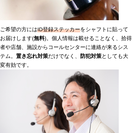
ご希望の方には
ID登録ステッカー
をシャフトに貼って
お届けします(
無料
)。個人情報は載せることなく、拾得
者や店舗、施設からコールセンターに連絡が来るシス
テム。
置き忘れ対策
だけでなく、
防犯対策
としても大
変有効です。