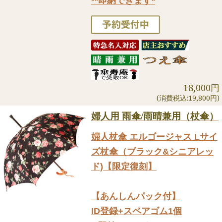
**即納できます*
18,000円
(消費税込:19,800円)
婦人用 雨傘/雨晴兼用（杖傘）
婦人杖傘 エルゴージャス Lサイ
ズ杖傘（ブラック&シニアレッ
ド)【限定復刻】
【あんしんパック付】
ID登録+スペアゴム1個