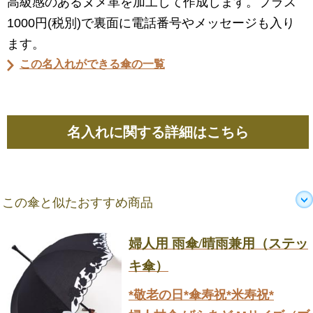
高級感のあるヌメ革を加工して作成します。プラス
1000円(税別)で裏面に電話番号やメッセージも入り
ます。
この名入れができる傘の一覧
名入れに関する詳細はこちら
この傘と似たおすすめ商品
婦人用 雨傘/晴雨兼用（ステッ
キ傘）
*敬老の日*傘寿祝*米寿祝*