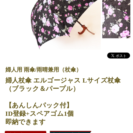
婦人用 雨傘/雨晴兼用（杖傘）
婦人杖傘 エルゴージャス Lサイズ杖傘
（ブラック＆パープル）
【あんしんパック付】
ID登録+スペアゴム1個
即納できます