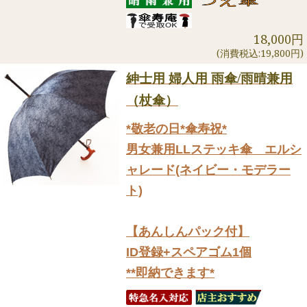
18,000円
(消費税込:19,800円)
紳士用 婦人用 雨傘/雨晴兼用
（杖傘）
*敬老の日*傘寿祝*
男女兼用LLステッキ傘 エルシ
ャレード(ネイビー・モデラー
ト)
【あんしんパック付】
ID登録+スペアゴム1個
**即納できます*