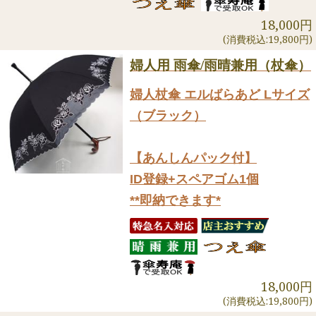
18,000円
(消費税込:19,800円)
婦人用 雨傘/雨晴兼用（杖傘）
婦人杖傘 エルばらあど Lサイズ
（ブラック）
【あんしんパック付】
ID登録+スペアゴム1個
**即納できます*
18,000円
(消費税込:19,800円)