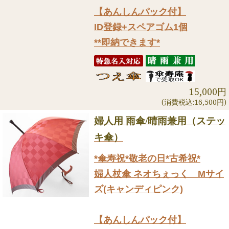
【あんしんパック付】
ID登録+スペアゴム1個
**即納できます*
15,000円
(消費税込:16,500円)
婦人用 雨傘/晴雨兼用（ステッ
キ傘）
*傘寿祝*敬老の日*古希祝*
婦人杖傘 ネオちぇっく Mサイ
ズ(キャンディピンク)
【あんしんパック付】