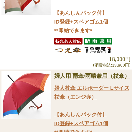
【あんしんパック付】
ID登録+スペアゴム1個
**即納できます*
18,000円
(消費税込:19,800円)
婦人用 雨傘/雨晴兼用（杖傘）
婦人杖傘 エルボーダー Lサイズ
杖傘（エンジ赤）
【あんしんパック付】
ID登録+スペアゴム1個