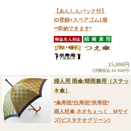
【あんしんパック付】
ID登録+スペアゴム1個
**即納できます*
15,000円
(消費税込:16,500円)
婦人用 雨傘/晴雨兼用（ステッ
キ傘）
*傘寿祝*白寿祝*米寿祝*
婦人杖傘 ネオちぇっく Mサイ
ズ(ピスタチオグリーン)