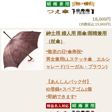
18,000円
(消費税込:19,800円)
紳士用 婦人用 雨傘/雨晴兼用
（杖傘）
*敬老の日*傘寿祝*
男女兼用LLステッキ傘 エルシ
ャレード(リーガル・ブラウン)
【あんしんパック付】
ID登録+スペアゴム1個
*即納できます*