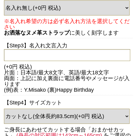
※名入れ希望の方は必ず名入れ方法を選択してくだ
さい
お洒落なヌメ革ストラップ
に美しく刻字します
【Step3】名入れ文言入力
(+0円 税込)
片面：日本語/最大8文字、英語/最大18文字
両面：上記に加え裏面に電話番号やメッセージが入
ります
(例)表：Y.Misako (裏)Happy Birthday
【Step4】サイズカット
ご身長にあわせてカットする場合「おまかせカッ
ト」
(身長の対応範囲は142cm～165cm)
をご選択の