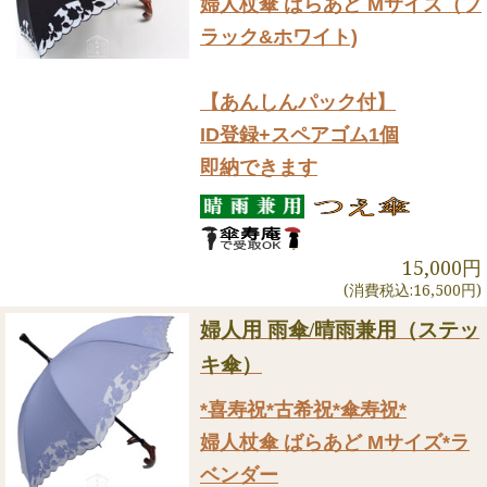
婦人杖傘 ばらあど Mサイズ（ブ
ラック&ホワイト)
【あんしんパック付】
ID登録+スペアゴム1個
即納できます
15,000円
(消費税込:16,500円)
婦人用 雨傘/晴雨兼用（ステッ
キ傘）
*喜寿祝*古希祝*傘寿祝*
婦人杖傘 ばらあど Mサイズ*ラ
ベンダー