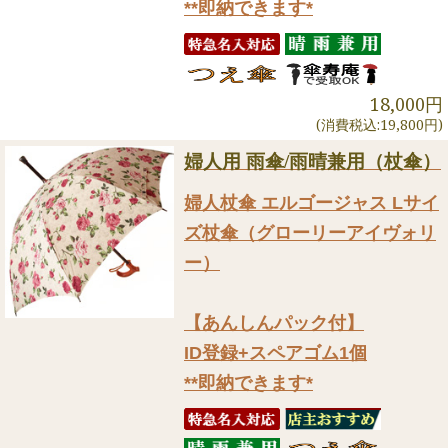
**即納できます*
18,000円
(消費税込:19,800円)
婦人用 雨傘/雨晴兼用（杖傘）
婦人杖傘 エルゴージャス Lサイ
ズ杖傘（グローリーアイヴォリ
ー）
【あんしんパック付】
ID登録+スペアゴム1個
**即納できます*