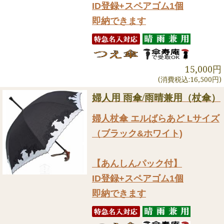
ID登録+スペアゴム1個
即納できます
15,000円
(消費税込:16,500円)
婦人用 雨傘/雨晴兼用（杖傘）
婦人杖傘 エルばらあど Lサイズ
（ブラック&ホワイト)
【あんしんパック付】
ID登録+スペアゴム1個
即納できます