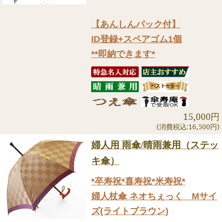
【あんしんパック付】
ID登録+スペアゴム1個
**即納できます*
15,000円
(消費税込:16,500円)
婦人用 雨傘/晴雨兼用（ステッ
キ傘）
*卒寿祝*喜寿祝*米寿祝*
婦人杖傘 ネオちぇっく Mサイ
ズ(ライトブラウン)