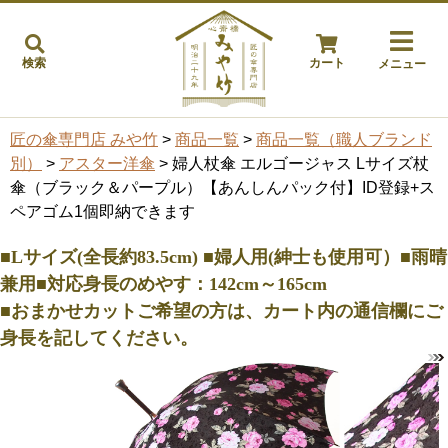
検索
カート
メニュー
匠の傘専門店 みや竹
>
商品一覧
>
商品一覧（職人ブランド
別）
>
アスター洋傘
> 婦人杖傘 エルゴージャス Lサイズ杖
傘（ブラック＆パープル）【あんしんパック付】ID登録+ス
ペアゴム1個即納できます
■Lサイズ(全長約83.5cm) ■婦人用(紳士も使用可）■雨晴
兼用■対応身長のめやす：142cm～165cm
■おまかせカットご希望の方は、カート内の通信欄にご
身長を記してください。