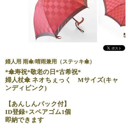
婦人用 雨傘/晴雨兼用（ステッキ傘）
*傘寿祝*敬老の日*古希祝*
婦人杖傘 ネオちぇっく Mサイズ(キャ
ンディピンク)
【あんしんパック付】
ID登録+スペアゴム1個
即納できます