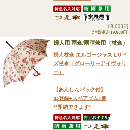
18,000円
(消費税込:19,800円)
婦人用 雨傘/雨晴兼用（杖傘）
婦人杖傘 エルゴージャス Lサイ
ズ杖傘（グローリーアイヴォリ
ー）
【あんしんパック付】
ID登録+スペアゴム1個
**即納できます*