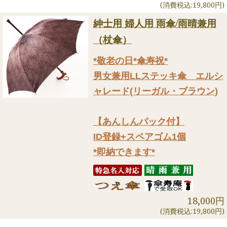
(消費税込:19,800円)
紳士用 婦人用 雨傘/雨晴兼用
（杖傘）
*敬老の日*傘寿祝*
男女兼用LLステッキ傘 エルシ
ャレード(リーガル・ブラウン)
【あんしんパック付】
ID登録+スペアゴム1個
*即納できます*
18,000円
(消費税込:19,800円)