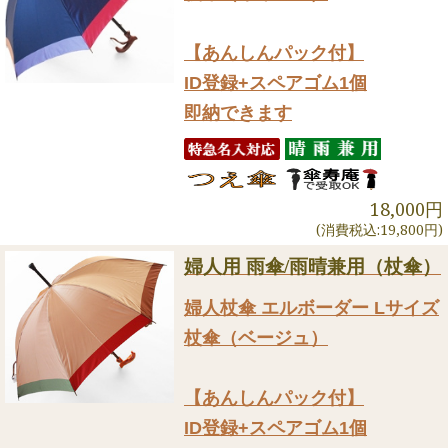
【あんしんパック付】
ID登録+スペアゴム1個
即納できます
18,000円
(消費税込:19,800円)
婦人用 雨傘/雨晴兼用（杖傘）
婦人杖傘 エルボーダー Lサイズ
杖傘（ベージュ）
【あんしんパック付】
ID登録+スペアゴム1個