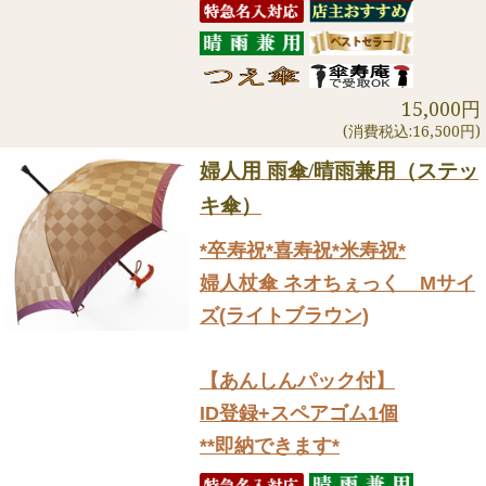
15,000円
(消費税込:16,500円)
婦人用 雨傘/晴雨兼用（ステッ
キ傘）
*卒寿祝*喜寿祝*米寿祝*
婦人杖傘 ネオちぇっく Mサイ
ズ(ライトブラウン)
【あんしんパック付】
ID登録+スペアゴム1個
**即納できます*