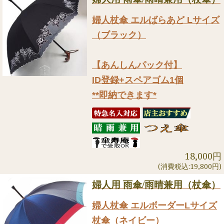
婦人杖傘 エルばらあど Lサイズ
（ブラック）
【あんしんパック付】
ID登録+スペアゴム1個
**即納できます*
18,000円
(消費税込:19,800円)
婦人用 雨傘/雨晴兼用（杖傘）
婦人杖傘 エルボーダーLサイズ
杖傘（ネイビー）