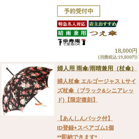
18,000円
(消費税込:19,800円)
婦人用 雨傘/雨晴兼用（杖傘）
婦人杖傘 エルゴージャス Lサイ
ズ杖傘（ブラック&シニアレッ
ド)【限定復刻】
【あんしんパック付】
ID登録+スペアゴム1個
**即納できます*