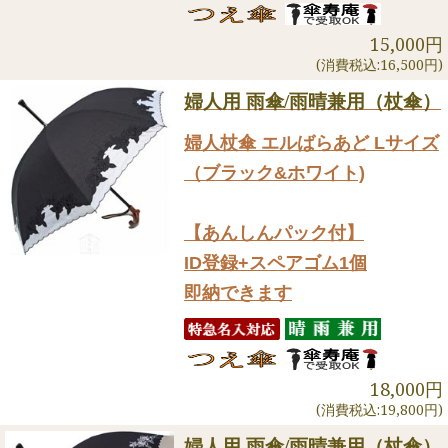
15,000円
(消費税込:16,500円)
婦人用 雨傘/雨晴兼用（杖傘）
婦人杖傘 エルばらあど Lサイズ
（ブラック&ホワイト)
【あんしんパック付】
ID登録+スペアゴム1個
即納できます
18,000円
(消費税込:19,800円)
婦人用 雨傘/雨晴兼用（杖傘）