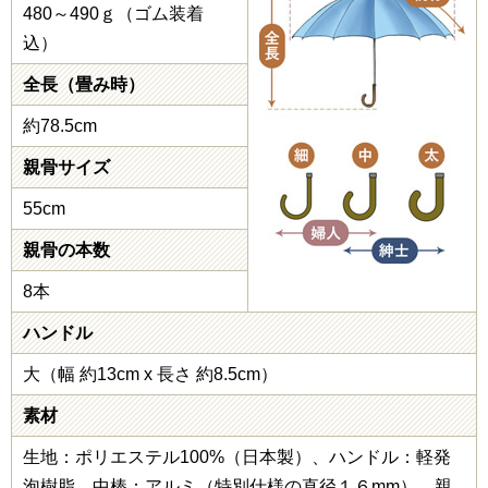
480～490ｇ（ゴム装着
込）
全長（畳み時）
約78.5cm
親骨サイズ
55cm
親骨の本数
8本
ハンドル
大（幅 約13cm x 長さ 約8.5cm）
素材
生地：ポリエステル100%（日本製）、ハンドル：軽発
泡樹脂、中棒：アルミ（特別仕様の直径１６mm）、親