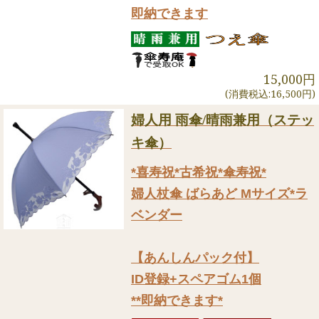
即納できます
15,000円
(消費税込:16,500円)
婦人用 雨傘/晴雨兼用（ステッ
キ傘）
*喜寿祝*古希祝*傘寿祝*
婦人杖傘 ばらあど Mサイズ*ラ
ベンダー
【あんしんパック付】
ID登録+スペアゴム1個
**即納できます*