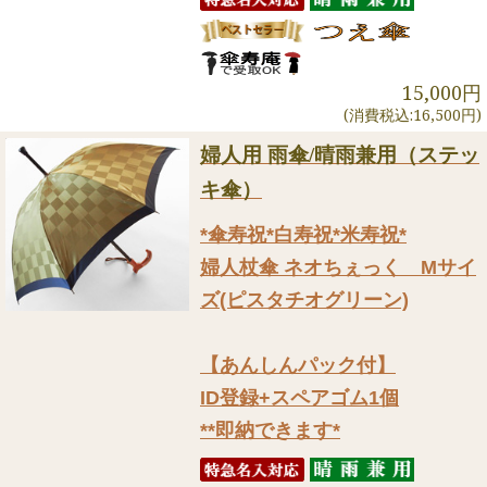
15,000円
(消費税込:16,500円)
婦人用 雨傘/晴雨兼用（ステッ
キ傘）
*傘寿祝*白寿祝*米寿祝*
婦人杖傘 ネオちぇっく Mサイ
ズ(ピスタチオグリーン)
【あんしんパック付】
ID登録+スペアゴム1個
**即納できます*