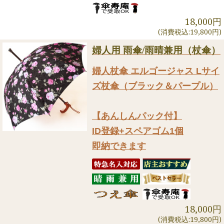
18,000円
(消費税込:19,800円)
婦人用 雨傘/雨晴兼用（杖傘）
婦人杖傘 エルゴージャス Lサイ
ズ杖傘（ブラック＆パープル）
【あんしんパック付】
ID登録+スペアゴム1個
即納できます
18,000円
(消費税込:19,800円)