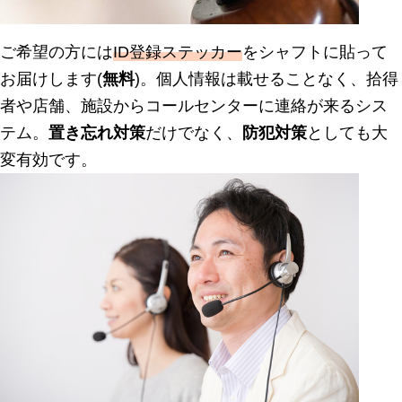
ご希望の方には
ID登録ステッカー
をシャフトに貼って
お届けします(
無料
)。個人情報は載せることなく、拾得
者や店舗、施設からコールセンターに連絡が来るシス
テム。
置き忘れ対策
だけでなく、
防犯対策
としても大
変有効です。