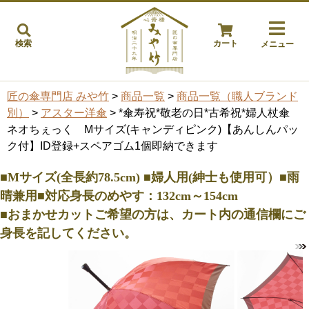
検索
カート
メニュー
匠の傘専門店 みや竹
>
商品一覧
>
商品一覧（職人ブランド
別）
>
アスター洋傘
> *傘寿祝*敬老の日*古希祝*婦人杖傘
ネオちぇっく Mサイズ(キャンディピンク)【あんしんパッ
ク付】ID登録+スペアゴム1個即納できます
■Mサイズ(全長約78.5cm) ■婦人用(紳士も使用可）■雨
晴兼用■対応身長のめやす：132cm～154cm
■おまかせカットご希望の方は、カート内の通信欄にご
身長を記してください。