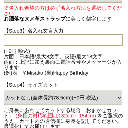
※名入れ希望の方は必ず名入れ方法を選択してくだ
さい
お洒落なヌメ革ストラップ
に美しく刻字します
【Step3】名入れ文言入力
(+0円 税込)
片面：日本語/最大8文字、英語/最大18文字
両面：上記に加え裏面に電話番号やメッセージが入
ります
(例)表：Y.Misako (裏)Happy Birthday
【Step4】サイズカット
ご身長にあわせてカットする場合「おまかせカッ
ト」
(身長の対応範囲は132cm～154cm)
をご選択の
うえ、カート内の通信欄に身長を記してください。
最適化してお届けします。