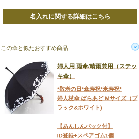
名入れに関する詳細はこちら
この傘と似たおすすめ商品
婦人用 雨傘/晴雨兼用（ステッ
キ傘）
*敬老の日*傘寿祝*米寿祝*
婦人杖傘 ばらあど Mサイズ（ブ
ラック&ホワイト)
【あんしんパック付】
ID登録+スペアゴム1個