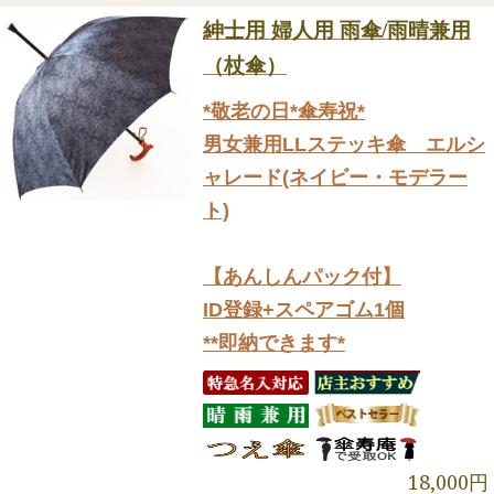
紳士用 婦人用 雨傘/雨晴兼用
（杖傘）
*敬老の日*傘寿祝*
男女兼用LLステッキ傘 エルシ
ャレード(ネイビー・モデラー
ト)
【あんしんパック付】
ID登録+スペアゴム1個
**即納できます*
18,000円