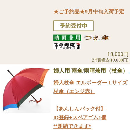
★ご予約品★9月中旬入荷予定
18,000円
(消費税込:19,800円)
婦人用 雨傘/雨晴兼用（杖傘）
婦人杖傘 エルボーダー Lサイズ
杖傘（エンジ赤）
【あんしんパック付】
ID登録+スペアゴム1個
**即納できます*