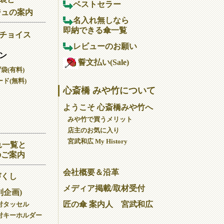
ベストセラー
ジュの案内
名入れ無しなら
即納できる傘一覧
チョイス
レビューのお願い
ン
誓文払い(Sale)
げ袋(有料)
ド(無料)
心斎橋 みや竹について
ようこそ 心斎橋みや竹へ
みや竹で買うメリット
店主のお気に入り
宮武和広 My History
れ一覧と
のご案内
会社概要＆沿革
づくし
メディア掲載/取材受付
別企画)
匠の傘 案内人 宮武和広
付タッセル
付キーホルダー