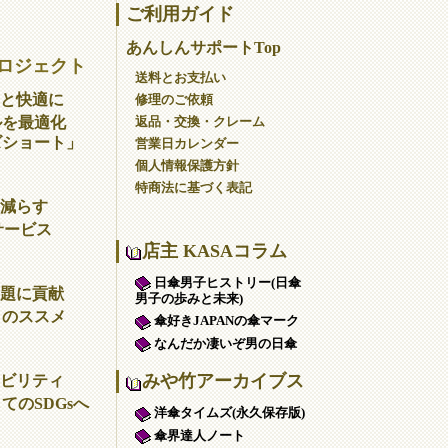
ご利用ガイド
あんしんサポートTop
ロジェクト
送料とお支払い
と快適に
修理のご依頼
返品・交換・クレーム
ルを最適化
ズショート」
営業日カレンダー
個人情報保護方針
特商法に基づく表記
減らす
サービス
店主 KASAコラム
日傘男子ヒストリー(日傘
題に貢献
男子の歩みと未来)
」のススメ
傘好きJAPANの傘マーク
なんだか凄いぞ男の日傘
みや竹アーカイブス
ビリティ
てのSDGsへ
洋傘タイムズ(永久保存版)
傘界達人ノート