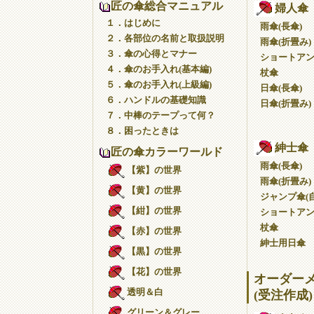
匠の傘総合マニュアル
婦人傘
１．はじめに
雨傘(長傘)
２．各部位の名前と取扱説明
雨傘(折畳み)
３．傘の心得とマナー
ショートア
４．傘のお手入れ(基本編)
杖傘
５．傘のお手入れ(上級編)
日傘(長傘)
６．ハンドルの基礎知識
日傘(折畳み)
７．中棒のテープって何？
８．困ったときは
紳士傘
匠の傘カラーワールド
雨傘(長傘)
【紫】の世界
雨傘(折畳み)
【黄】の世界
ジャンプ傘(自
【紺】の世界
ショートア
杖傘
【赤】の世界
紳士用日傘
【黒】の世界
【花】の世界
オーダー
透明＆白
(受注作成)
グリーン＆グレー