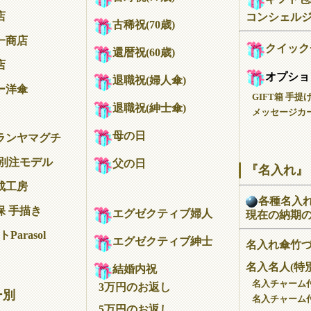
店
コンシェル
古稀祝(70歳)
一商店
クイック
還暦祝(60歳)
店
オプショ
退職祝(婦人傘)
ー洋傘
GIFT箱 手提
退職祝(紳士傘)
メッセージカー
母の日
ランヤマグチ
 別注モデル
父の日
『名入れ』
成工房
各種名入
保 手描き
エグゼクティブ婦人
現在の納期
Parasol
エグゼクティブ紳士
名入れ傘竹
名入名人(特
結婚内祝
名入チャーム
3万円のお返し
ー別
名入チャーム
5万円のお返し