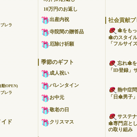
10万円のお返し
出産内祝
社会貢献プ
ンブレラ
傘をもっ
寺院間の贈答品
傘のスタイ
「フルサイ
厄除け祈願
季節のギフト
忘れ傘を
「ID登録」
成人祝い
バレンタイン
動OPEN)
熱中症問
ンブレラ
「日傘男子
お中元
敬老の日
サステナ
メイド
クリスマス
傘専門店とし
の取り組み