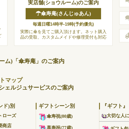
実店舗(ショウルーム)のご案内
☂傘寿庵(さんじゅあん)
毎週日曜14時半-19時(予約優先)
イ
実際に傘を見てご購入頂けます。ネット購入
ど
品の受取、カスタムメイドや修理受付も対応
ーム)「傘寿庵」のご案内
サイトマップ
シェルジュサービスのご案内
ンド)別
ギフトシーン別
『ギフト』
大切な人
トローズ
傘寿祝(80歳)
榮商店
喜寿祝(77歳)
ギフト包