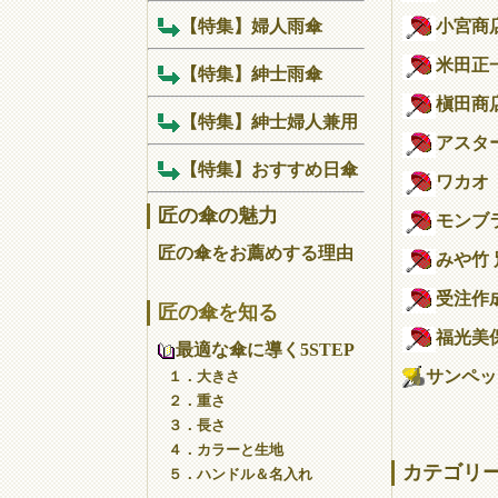
【特集】婦人雨傘
小宮商
米田正
【特集】紳士雨傘
槇田商
【特集】紳士婦人兼用
アスタ
【特集】おすすめ日傘
ワカオ
匠の傘の魅力
モンブ
匠の傘をお薦めする理由
みや竹
受注作
匠の傘を知る
福光美
最適な傘に導く5STEP
サンペット
１．大きさ
２．重さ
３．長さ
４．カラーと生地
カテゴリ
５．ハンドル＆名入れ