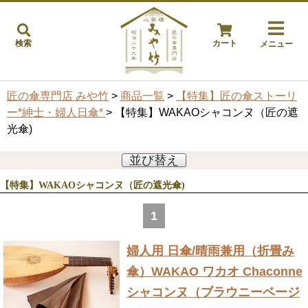
検索
カート
メニュー
匠の傘専門店 みや竹
>
商品一覧
>
【特集】匠の傘ストーリ
ー*紳士・婦人日傘*
> 【特集】WAKAOシャコンヌ（匠の遮
光傘)
並び替え
【特集】WAKAOシャコンヌ（匠の遮光傘)
1
婦人用 日傘/晴雨兼用（折畳み
傘）
WAKAO ワカオ Chaconne
シャコンヌ（ブラウニーベージ