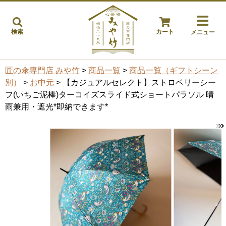
検索
カート
メニュー
匠の傘専門店 みや竹
>
商品一覧
>
商品一覧（ギフトシーン
別）
>
お中元
> 【カジュアルセレクト】ストロベリーシー
フ(いちご泥棒)ターコイズスライド式ショートパラソル 晴
雨兼用・遮光*即納できます*