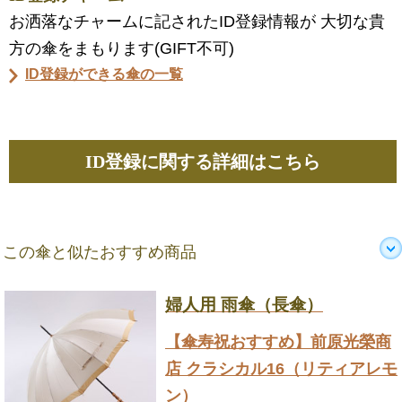
お洒落なチャームに記されたID登録情報が 大切な貴
方の傘をまもります(GIFT不可)
ID登録ができる傘の一覧
ID登録に関する詳細はこちら
この傘と似たおすすめ商品
婦人用 雨傘（長傘）
【傘寿祝おすすめ】前原光榮商
店 クラシカル16（リティアレモ
ン）