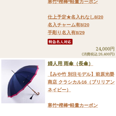
寒竹*樫棒*軽量カーボン
仕上予定★名入れなし8/20
名入チャーム有8/20
手彫り名入有8/29
24,000円
(消費税込:26,400円)
婦人用 雨傘（長傘）
【みや竹 別注モデル】前原光榮
商店 クラシカル16（ブリリアン
ネイビー）
寒竹*樫棒*軽量カーボン