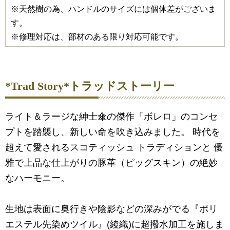
※天然樹の為、ハンドルのサイズには個体差がございま
す。
※修理対応は、部材のある限り対応可能です。
*Trad Story*トラッドストーリー
ライト＆ラージな紳士傘の傑作「ボレロ」のコンセ
プトを踏襲し、新しい命を吹き込みました。 時代を
超えて愛されるスコティッシュ トラディションと 優
雅で上品な仕上がりの豚革（ピッグスキン）の絶妙
なハーモニー。
生地は表面に奥行きや陰影などの深みがでる『ポリ
エステル先染めツイル』(綾織)に超撥水加工を施しま