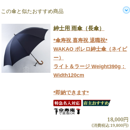
この傘と似たおすすめ商品
紳士用 雨傘（長傘）
*傘寿祝 喜寿祝 退職祝*
WAKAO ボレロ紳士傘（ネイビ
ー）
ライト＆ラージ Weight390g：
Width120cm
*即納できます*
18,000円
(消費税込:19,800円)