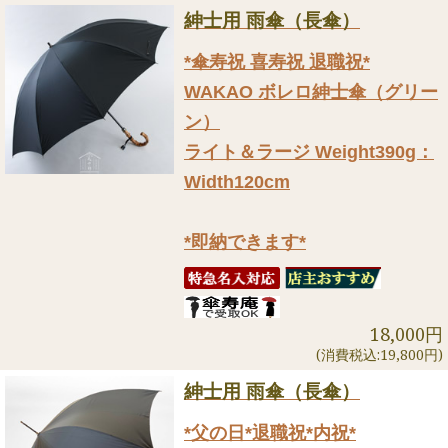
紳士用 雨傘（長傘）
*傘寿祝 喜寿祝 退職祝*
WAKAO ボレロ紳士傘（グリー
ン）
ライト＆ラージ Weight390g：
Width120cm
*即納できます*
18,000円
(消費税込:19,800円)
紳士用 雨傘（長傘）
*父の日*退職祝*内祝*