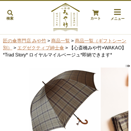
検索
カート
メニュー
匠の傘専門店 みや竹
>
商品一覧
>
商品一覧（ギフトシーン
別）
>
エグゼクティブ紳士傘
> 【心斎橋みや竹×WAKAO】
*Trad Story* ロイヤルマイルベージュ*即納できます*