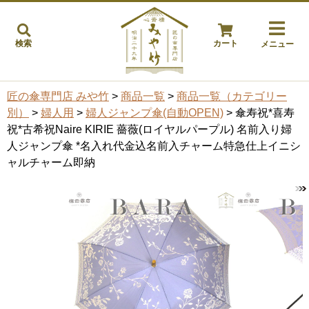
検索
カート
メニュー
匠の傘専門店 みや竹
>
商品一覧
>
商品一覧（カテゴリー
別）
>
婦人用
>
婦人ジャンプ傘(自動OPEN)
> 傘寿祝*喜寿
祝*古希祝Naire KIRIE 薔薇(ロイヤルパープル) 名前入り婦
人ジャンプ傘 *名入れ代金込名前入チャーム特急仕上イニシ
ャルチャーム即納