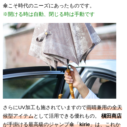
傘こそ時代のニーズにあったものです。
※開ける時は自動、閉じる時は手動です
さらにUV加工も施されていますので
雨晴兼用の全天
候型アイテム
として活用できる優れもの。
槇田商店
が手掛ける最高級のジャンプ傘「
kirie
」は、これか