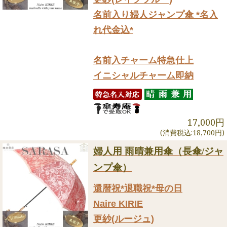
名前入り婦人ジャンプ傘 *名入
れ代金込*
名前入チャーム特急仕上
イニシャルチャーム即納
17,000円
(消費税込:18,700円)
婦人用 雨晴兼用傘（長傘/ジャ
ンプ傘）
還暦祝*退職祝*母の日
Naire KIRIE
更紗(ルージュ)