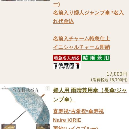
ー)
名前入り婦人ジャンプ傘 *名入
れ代金込
名前入チャーム特急仕上
イニシャルチャーム即納
17,000円
(消費税込:18,700円)
婦人用 雨晴兼用傘（長傘/ジャ
ンプ傘）
喜寿祝*古希祝*傘寿祝
Naire KIRIE
更紗(レイクブルー)