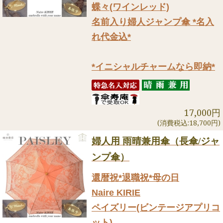
蝶々(ワインレッド)
名前入り婦人ジャンプ傘 *名入
れ代金込*
*イニシャルチャームなら即納*
17,000円
(消費税込:18,700円)
婦人用 雨晴兼用傘（長傘/ジャ
ンプ傘）
還暦祝*退職祝*母の日
Naire KIRIE
ペイズリー(ビンテージアプリコ
ット)