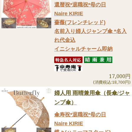
還暦祝*退職祝*母の日
Naire KIRIE
薔薇(フレンチレッド)
名前入り婦人ジャンプ傘 *名入
れ代金込
イニシャルチャーム即納
17,000円
(消費税込:18,700円)
婦人用 雨晴兼用傘（長傘/ジャ
ンプ傘）
傘寿祝*退職祝*母の日
Naire KIRIE