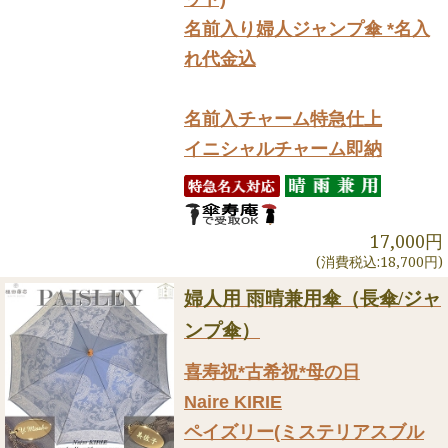
名前入り婦人ジャンプ傘 *名入
れ代金込
名前入チャーム特急仕上
イニシャルチャーム即納
17,000円
(消費税込:18,700円)
婦人用 雨晴兼用傘（長傘/ジャ
ンプ傘）
喜寿祝*古希祝*母の日
Naire KIRIE
ペイズリー(ミステリアスブル