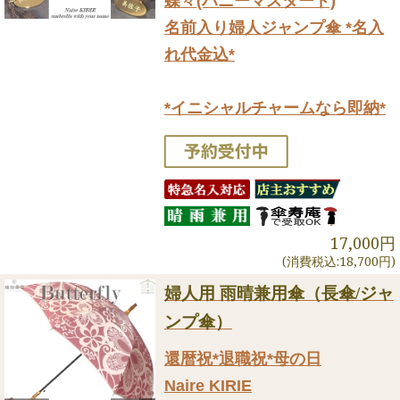
蝶々(ハニーマスタード)
名前入り婦人ジャンプ傘 *名入
れ代金込*
*イニシャルチャームなら即納*
17,000円
(消費税込:18,700円)
婦人用 雨晴兼用傘（長傘/ジャ
ンプ傘）
還暦祝*退職祝*母の日
Naire KIRIE