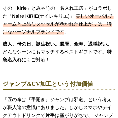
その「
kirie
」とみや竹の「名入れ工房」がコラボし
た「
Naire KIRIE
(ナイレキリエ)」
美しいオーバルチ
ャームと上品なタッセルが巻かれた仕上がりは、特
別なパーソナルブランドです
。
成人、母の日、誕生祝い。還暦、傘寿、退職祝い。
どんなシーンにもマッチするベストギフトです。
特
急名入れ
にもご対応！
ジャンプ&UV加工という付加価値
「匠の傘は『手開き』ジャンブは邪道」という考え
が職人達の意識にありました。しかしスマホやテイ
クアウトドリンクで片手は塞がりがちで、 ジャンプ