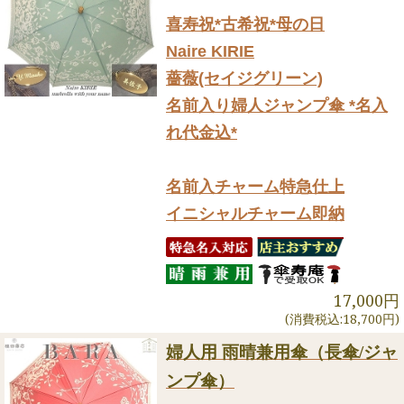
喜寿祝*古希祝*母の日
Naire KIRIE
薔薇(セイジグリーン)
名前入り婦人ジャンプ傘 *名入
れ代金込*
名前入チャーム特急仕上
イニシャルチャーム即納
17,000円
(消費税込:18,700円)
婦人用 雨晴兼用傘（長傘/ジャ
ンプ傘）