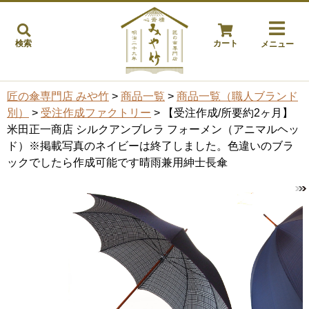
検索
カート
メニュー
匠の傘専門店 みや竹
>
商品一覧
>
商品一覧（職人ブランド
別）
>
受注作成ファクトリー
> 【受注作成/所要約2ヶ月】
米田正一商店 シルクアンブレラ フォーメン（アニマルヘッ
ド）※掲載写真のネイビーは終了しました。色違いのブラ
ックでしたら作成可能です晴雨兼用紳士長傘