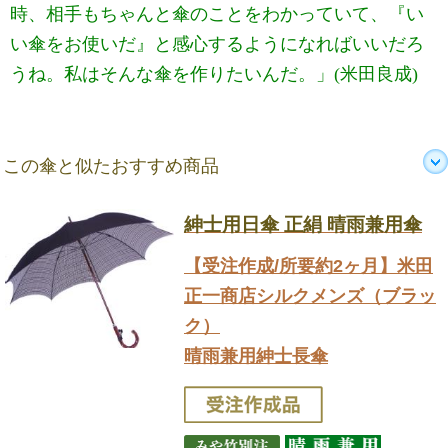
時、相手もちゃんと傘のことをわかっていて、『い
い傘をお使いだ』と感心するようになればいいだろ
うね。私はそんな傘を作りたいんだ。」(米田良成)
この傘と似たおすすめ商品
紳士用日傘 正絹 晴雨兼用傘
【受注作成/所要約2ヶ月】米田
正一商店シルクメンズ（ブラッ
ク）
晴雨兼用紳士長傘