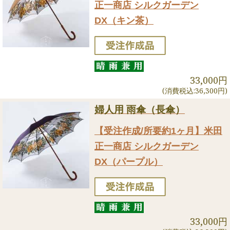
正一商店 シルクガーデン
DX（キン茶）
33,000円
(消費税込:36,300円)
婦人用 雨傘（長傘）
【受注作成/所要約1ヶ月】米田
正一商店 シルクガーデン
DX（パープル）
33,000円