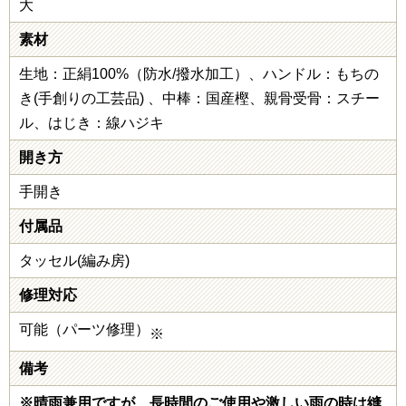
大
素材
生地：正絹100%（防水/撥水加工）、ハンドル：もちの
き(手創りの工芸品) 、中棒：国産樫、親骨受骨：スチー
ル、はじき：線ハジキ
開き方
手開き
付属品
タッセル(編み房)
修理対応
可能（パーツ修理）
※
備考
※晴雨兼用ですが、長時間のご使用や激しい雨の時は縫