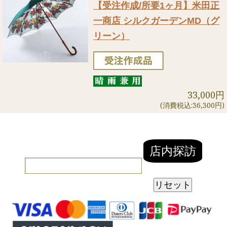
【受注作成/所要1ヶ月】米田正
一商店 シルクガーデンMD（グ
リーン）
33,000円
(消費税込:36,300円)