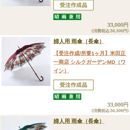
33,000円
(消費税込:36,300円)
婦人用 雨傘（長傘）
【受注作成/所要1ヶ月】米田正
一商店 シルクガーデンMD（ワ
イン）
33,000円
(消費税込:36,300円)
婦人用 雨傘（長傘）