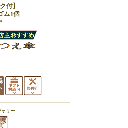
ク付】
ゴム1個
*
ヴォリー