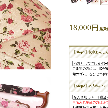
18,000円
(消費税
【Step1】杖傘あん
ご希望の方には「
ID
備のゴム
」をひとつ付
【Step2】名入れにつ
※名入れ希望の方は必
お洒落なヌメ革ストラ