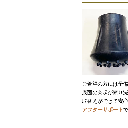
ご希望の方には予備
底面の突起が擦り
取替えができて
安
アフターサポート