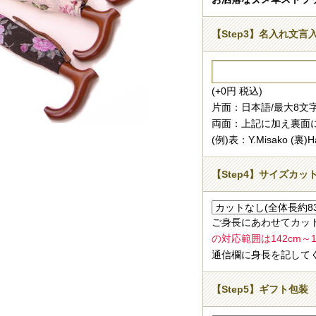
【Step3】名入れ文言
(+0円 税込)
片面：日本語/最大8文
両面：上記に加え裏面
(例)表：Y.Misako (裏)Ha
【Step4】サイズカッ
ご身長にあわせてカッ
の対応範囲は142cm～16
通信欄に身長を記して
【Step5】ギフト包装