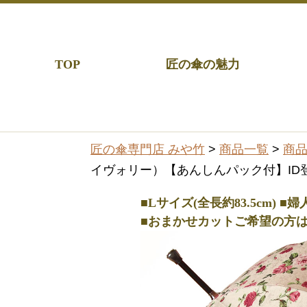
TOP
匠の傘の魅力
匠の傘専門店 みや竹
>
商品一覧
>
商
イヴォリー）【あんしんパック付】ID登
■Lサイズ(全長約83.5cm) 
■おまかせカットご希望の方