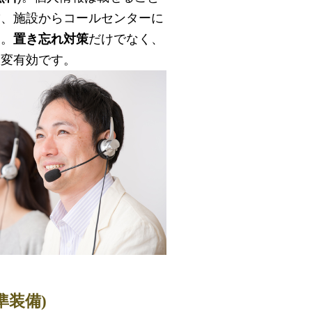
舗、施設からコールセンターに
ム。
置き忘れ対策
だけでなく、
大変有効です。
準装備)