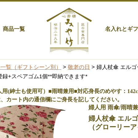
商品一覧
名入れとギ
品一覧（ギフトシーン別）
>
敬老の日
> 婦人杖傘 エル
録+スペアゴム1個**即納できます*
■婦人用(紳士も使用可）■雨晴兼用■対応身長のめやす：142cm
は、カート内の通信欄にご身長を記してください。
婦人用 雨傘/雨晴
婦人杖傘 エル
（グローリーア