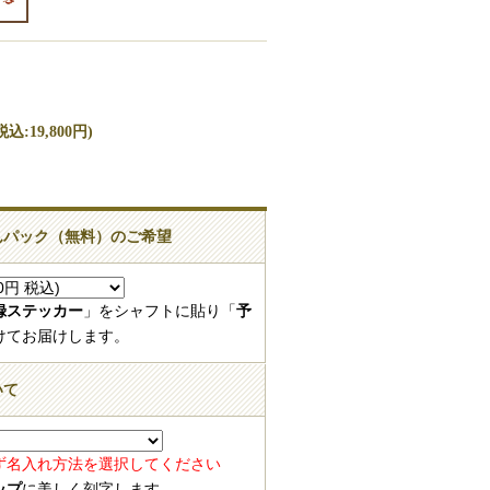
込:19,800円)
しんパック（無料）のご希望
登録ステッカー
」をシャフトに貼り「
予
けてお届けします。
いて
ず名入れ方法を選択してください
ップ
に美しく刻字します