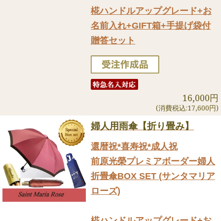
椛ハンドルアップグレード+お
名前入れ+GIFT箱+手提げ袋付
贈答セット
16,000円
(消費税込:17,600円)
婦人用雨傘【折り畳み】
還暦祝*喜寿祝*成人祝
前原光榮プレミアボーダー婦人
折畳傘BOX SET (サンタマリア
ローズ)
椛ハンドルアップグレード+お