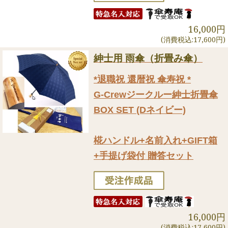
16,000円
(消費税込:17,600円)
紳士用 雨傘（折畳み傘）
*退職祝 還暦祝 傘寿祝 *
G-Crewジークルー紳士折畳傘
BOX SET (Dネイビー)
椛ハンドル+名前入れ+GIFT箱
+手提げ袋付 贈答セット
16,000円
(消費税込:17,600円)