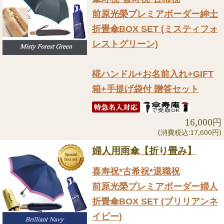
前原光榮プレミアボーダー紳士
折畳傘BOX SET (ミスティフォ
レストグリーン)
椛ハンドル+お名前入れ+GIFT
箱+手提げ袋付 贈答セット
16,000円
(消費税込:17,600円)
婦人用雨傘【折り畳み】
喜寿祝*古希祝*退職祝
前原光榮プレミアボーダー婦人
折畳傘BOX SET (ブリリアンネ
イビー)