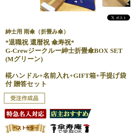
紳士用 雨傘（折畳み傘）
*退職祝 還暦祝 傘寿祝*
G-Crewジークルー紳士折畳傘BOX SET
(Mグリーン)
椛ハンドル+名前入れ+GIFT箱+手提げ袋
付 贈答セット