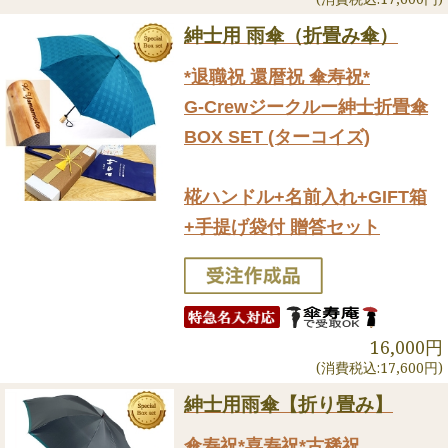
紳士用 雨傘（折畳み傘）
*退職祝 還暦祝 傘寿祝*
G-Crewジークルー紳士折畳傘
BOX SET (ターコイズ)
椛ハンドル+名前入れ+GIFT箱
+手提げ袋付 贈答セット
16,000円
(消費税込:17,600円)
紳士用雨傘【折り畳み】
傘寿祝*喜寿祝*古稀祝