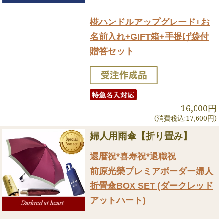
椛ハンドルアップグレード+お
名前入れ+GIFT箱+手提げ袋付
贈答セット
16,000円
(消費税込:17,600円)
婦人用雨傘【折り畳み】
還暦祝*喜寿祝*退職祝
前原光榮プレミアボーダー婦人
折畳傘BOX SET (ダークレッド
アットハート)