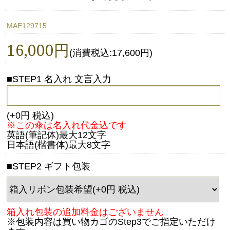
MAE129715
16,000円
(消費税込:17,600円)
■STEP1 名入れ 文言入力
(+0円 税込)
※この傘は名入れ代金込です
英語(筆記体)最大12文字
日本語(楷書体)最大8文字
■STEP2 ギフト包装
箱入れ包装の追加料金はございません
※包装内容は買い物カゴのStep3でご指定いただけ