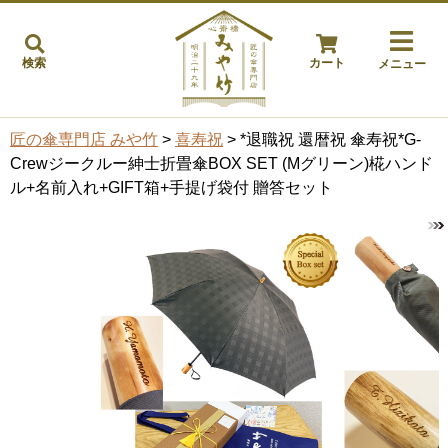
検索
カート
メニュー
匠の傘専門店 みや竹
>
喜寿祝
> *退職祝 還暦祝 傘寿祝*G-
Crewジークルー紳士折畳傘BOX SET (Mグリーン)椛ハンド
ル+名前入れ+GIFT箱+手提げ袋付 贈答セット