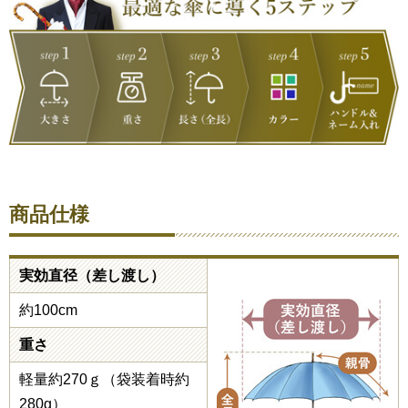
商品仕様
実効直径（差し渡し）
約100cm
重さ
軽量約270ｇ（袋装着時約
280g）