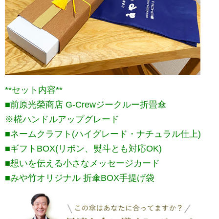
**セット内容**
■前原光榮商店 G-Crewジークルー折畳傘
※椛ハンドルアップグレード
■ネームクラフト(ハイグレード・ナチュラル仕上)
■ギフトBOX(リボン、熨斗とも対応OK)
■想いを伝える小さなメッセージカード
■みや竹オリジナル 折傘BOX手提げ袋