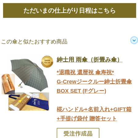
ただいまの仕上がり日程はこちら
この傘と似たおすすめ商品
紳士用 雨傘（折畳み傘）
*退職祝 還暦祝 傘寿祝*
G-Crewジークルー紳士折畳傘
BOX SET (Fグレー)
椛ハンドル+名前入れ+GIFT箱
+手提げ袋付 贈答セット