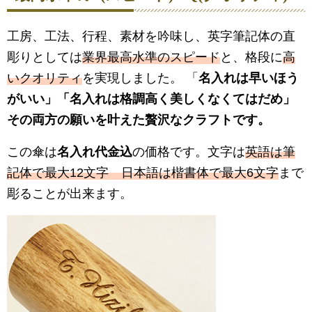
工房、工法、行程、素材を吟味し、英字筆記体の直
彫りとしては
業界最高水準のスピード
と、格段に
高
いクオリティ
を実現しました。 「
名入れは早いほう
がいい
」「
名入れは格調高く美しくなくてはだめ
」
その両方の願いを叶えた贅沢なクラフトです。
この傘は
名入れ代金込
の価格です。文字は
英語は筆
記体で最大12文字 日本語は楷書体で最大6文字
まで
彫ることが出来ます。