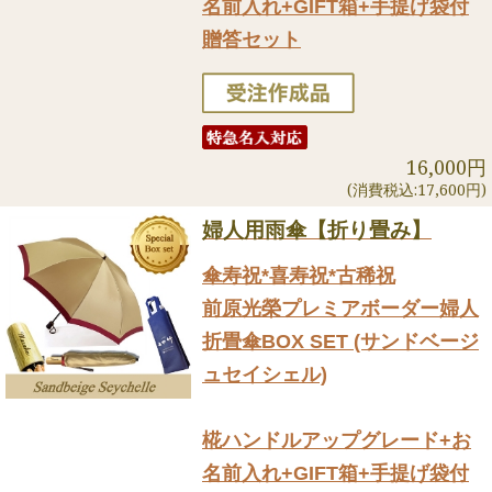
名前入れ+GIFT箱+手提げ袋付
贈答セット
16,000円
(消費税込:17,600円)
婦人用雨傘【折り畳み】
傘寿祝*喜寿祝*古稀祝
前原光榮プレミアボーダー婦人
折畳傘BOX SET (サンドベージ
ュセイシェル)
椛ハンドルアップグレード+お
名前入れ+GIFT箱+手提げ袋付