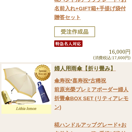
名前入れ+GIFT箱+手提げ袋付
贈答セット
16,000円
(消費税込:17,600円)
婦人用雨傘【折り畳み】
傘寿祝*喜寿祝*古稀祝
前原光榮プレミアボーダー婦人
折畳傘BOX SET (リティアレモ
ン)
椛ハンドルアップグレード+お