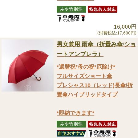
16,000円
(消費税込:17,600円)
男女兼用 雨傘（折畳み傘/ショ
ートアンブレラ）
*還暦祝*母の祝*厄除け*
フルサイズショート傘
プレシャス10（レッド)長傘/折
畳傘ハイブリッドタイプ
*即納できます*