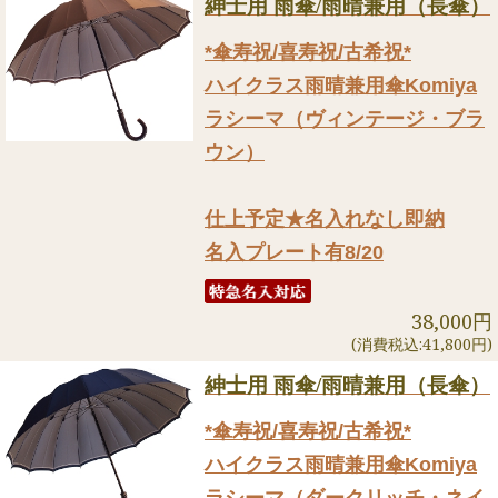
紳士用 雨傘/雨晴兼用（長傘）
*傘寿祝/喜寿祝/古希祝*
ハイクラス雨晴兼用傘Komiya
ラシーマ（ヴィンテージ・ブラ
ウン）
仕上予定★名入れなし即納
名入プレート有8/20
38,000円
(消費税込:41,800円)
紳士用 雨傘/雨晴兼用（長傘）
*傘寿祝/喜寿祝/古希祝*
ハイクラス雨晴兼用傘Komiya
ラシーマ（ダークリッチ・ネイ