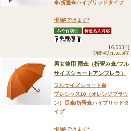
傘/折畳傘ハイブリッドタイプ
*即納できます*
16,000円
(消費税込:17,600円)
男女兼用 雨傘（折畳み傘/フル
サイズショートアンブレラ）
フルサイズショート傘
プレシャス10（オレンジブラウ
ン）長傘/折畳傘ハイブリッドタ
イプ
*即納できます*