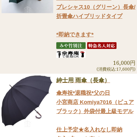
プレシャス10（グリーン）長傘/
折畳傘ハイブリッドタイプ
*即納できます*
16,000円
(消費税込:17,600円)
紳士用 雨傘（長傘）
傘寿祝*退職祝*父の日
小宮商店 Komiya7016（ピュア
ブラック）外袋付最上級モデル
仕上予定★名入れなし即納