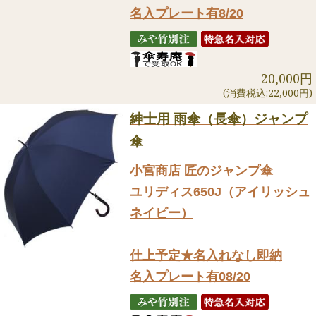
名入プレート有8/20
20,000円
(消費税込:22,000円)
紳士用 雨傘（長傘）ジャンプ
傘
小宮商店 匠のジャンプ傘
ユリディス650J（アイリッシュ
ネイビー）
仕上予定★名入れなし即納
名入プレート有08/20