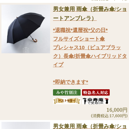
男女兼用 雨傘（折畳み傘/ショ
ートアンブレラ）
*退職祝*還暦祝*父の日*
フルサイズショート傘
プレシャス10（ピュアブラッ
ク）長傘/折畳傘ハイブリッドタ
イプ
*即納できます*
16,000円
(消費税込:17,600円)
男女兼用 雨傘（折畳み傘/ショ