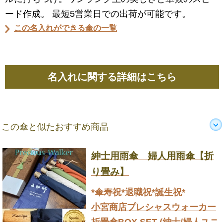
ード作成。 最短5営業日での出荷が可能です。
この名入れができる傘の一覧
名入れに関する詳細はこちら
この傘と似たおすすめ商品
紳士用雨傘 婦人用雨傘【折
り畳み】
*傘寿祝*退職祝*誕生祝*
小宮商店プレシャスウォーカー
折畳傘BOX SET (紳士/婦人ユニ