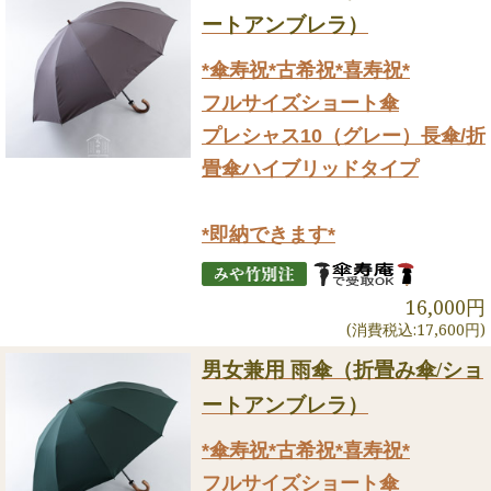
ートアンブレラ）
*傘寿祝*古希祝*喜寿祝*
フルサイズショート傘
プレシャス10（グレー）長傘/折
畳傘ハイブリッドタイプ
*即納できます*
16,000円
(消費税込:17,600円)
男女兼用 雨傘（折畳み傘/ショ
ートアンブレラ）
*傘寿祝*古希祝*喜寿祝*
フルサイズショート傘