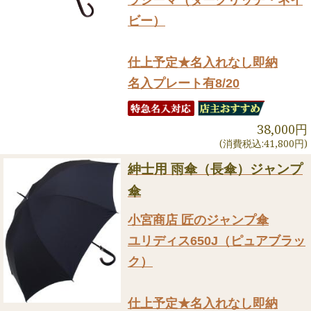
ビー）
仕上予定★名入れなし即納
名入プレート有8/20
38,000円
(消費税込:41,800円)
紳士用 雨傘（長傘）ジャンプ
傘
小宮商店 匠のジャンプ傘
ユリディス650J（ピュアブラッ
ク）
仕上予定★名入れなし即納