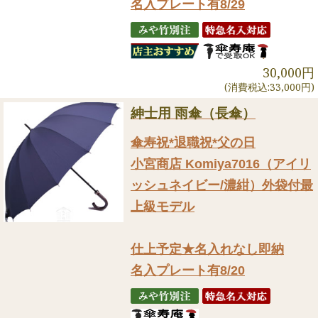
名入プレート有8/29
30,000円
(消費税込:33,000円)
紳士用 雨傘（長傘）
傘寿祝*退職祝*父の日
小宮商店 Komiya7016（アイリ
ッシュネイビー/濃紺）外袋付最
上級モデル
仕上予定★名入れなし即納
名入プレート有8/20