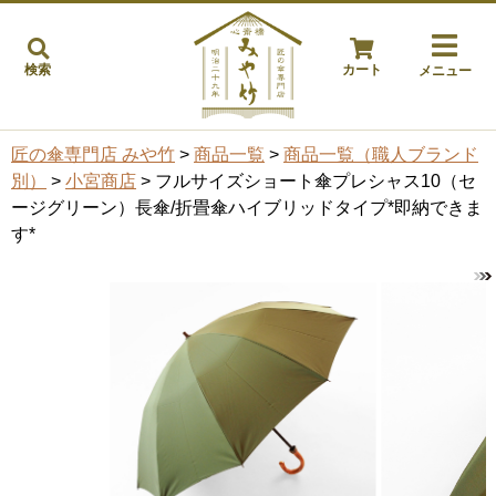
検索
カート
メニュー
匠の傘専門店 みや竹
>
商品一覧
>
商品一覧（職人ブランド
別）
>
小宮商店
> フルサイズショート傘プレシャス10（セ
ージグリーン）長傘/折畳傘ハイブリッドタイプ*即納できま
す*