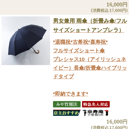
16,000円
(消費税込:17,600円)
男女兼用 雨傘（折畳み傘/フル
サイズショートアンブレラ）
*退職祝*古希祝*喜寿祝*
フルサイズショート傘
プレシャス10（アイリッシュネ
イビー）長傘/折畳傘ハイブリッ
ドタイプ
*即納できます*
16,000円
(消費税込:17,600円)