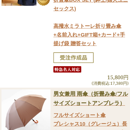
セックス)
高撥水ミラトーレ折り畳み傘
+名前入れ+GIFT箱+カード+手
提げ袋 贈答セット
15,800円
(消費税込:17,380円)
男女兼用 雨傘（折畳み傘/フル
サイズショートアンブレラ）
フルサイズショート傘
プレシャス10（グレージュ）長