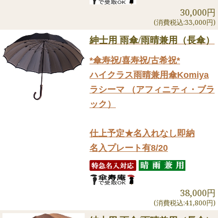
30,000円
(消費税込:33,000円)
紳士用 雨傘/雨晴兼用（長傘）
*傘寿祝/喜寿祝/古希祝*
ハイクラス雨晴兼用傘Komiya
ラシーマ （アフィニティ・ブラ
ック）
仕上予定★名入れなし即納
名入プレート有8/20
38,000円
(消費税込:41,800円)