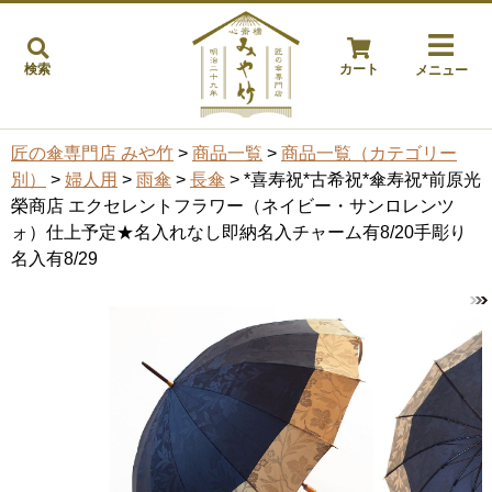
検索
カート
メニュー
匠の傘専門店 みや竹
>
商品一覧
>
商品一覧（カテゴリー
別）
>
婦人用
>
雨傘
>
長傘
> *喜寿祝*古希祝*傘寿祝*前原光
榮商店 エクセレントフラワー（ネイビー・サンロレンツ
ォ）仕上予定★名入れなし即納名入チャーム有8/20手彫り
名入有8/29