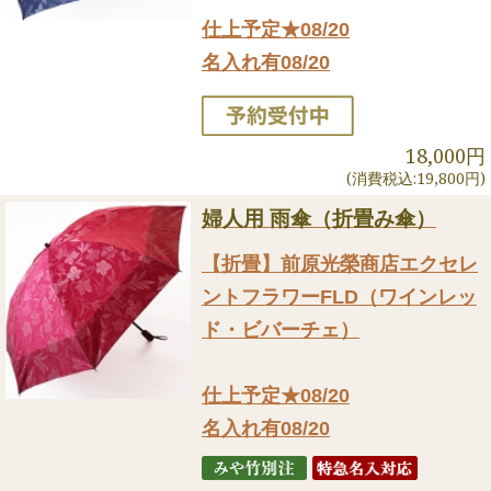
仕上予定★08/20
名入れ有08/20
18,000円
(消費税込:19,800円)
婦人用 雨傘（折畳み傘）
【折畳】前原光榮商店エクセレ
ントフラワーFLD（ワインレッ
ド・ビバーチェ）
仕上予定★08/20
名入れ有08/20