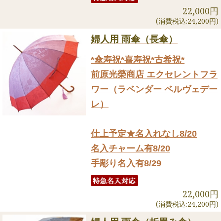
22,000円
(消費税込:24,200円)
婦人用 雨傘（長傘）
*傘寿祝*喜寿祝*古希祝*
前原光榮商店 エクセレントフラ
ワー（ラベンダー ベルヴェデー
レ）
仕上予定★名入れなし8/20
名入チャーム有8/20
手彫り名入有8/29
22,000円
(消費税込:24,200円)