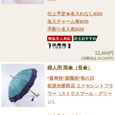
仕上予定★名入れなし8/20
名入チャーム有8/20
手彫り名入有8/29
22,000円
(消費税込:24,200円)
婦人用 雨傘（長傘）
*喜寿祝*退職祝*母の日
前原光榮商店 エクセレントフラ
ワー（ストラスブール・グリー
ン）