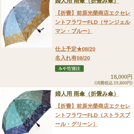
婦人用 雨傘（折畳み傘）
【折畳】前原光榮商店エクセレ
ントフラワーFLD（サンジェル
マン・ブルー）
仕上予定★08/20
名入れ有08/20
18,000円
(消費税込:19,800円)
婦人用 雨傘（折畳み傘）
【折畳】前原光榮商店エクセレ
ントフラワーFLD（ストラスブ
ール・グリーン）