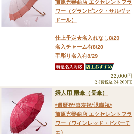
前原光榮商店 エクセレントフラ
ワー（グランピンク・サルヴァ
ドール）
仕上予定★名入れなし8/20
名入チャーム有8/20
手彫り名入有8/29
22,000円
(消費税込:24,200円)
婦人用 雨傘（長傘）
*還暦祝*喜寿祝*退職祝*
前原光榮商店 エクセレントフラ
ワー（ワインレッド・ビバーチ
ェ）