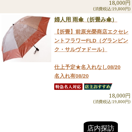
18,000円
(消費税込:19,800円)
婦人用 雨傘（折畳み傘）
【折畳】前原光榮商店エクセレ
ントフラワーFLD（グランピン
ク・サルヴァドール）
仕上予定★名入れなし08/20
名入れ有08/20
18,000円
(消費税込:19,800円)