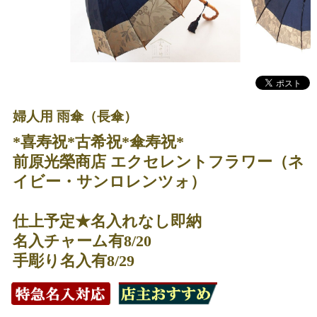
婦人用 雨傘（長傘）
*喜寿祝*古希祝*傘寿祝*
前原光榮商店 エクセレントフラワー（ネ
イビー・サンロレンツォ）
仕上予定★名入れなし即納
名入チャーム有8/20
手彫り名入有8/29