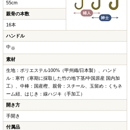
55cm
親骨の本数
16本
ハンドル
中
※
素材
生地：ポリエステル100%（甲州織/日本製）、ハンド
ル：寒竹（寒期に採取した竹の地下茎/中国原産 国内加
工）、中棒：国産樫、親骨：スチール、玉留め：くちネ
ーム紐、はじき：線ハジキ（手加工）
開き方
手開き
付属品