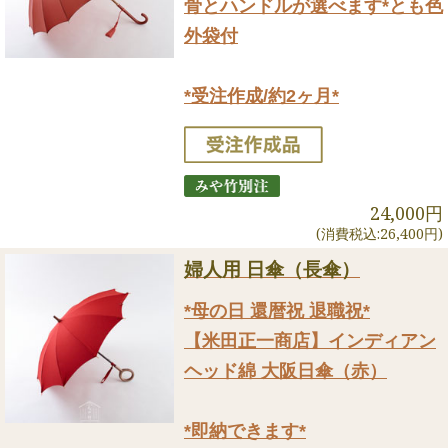
骨とハンドルが選べます*とも色
外袋付
*受注作成/約2ヶ月*
24,000円
(消費税込:26,400円)
婦人用 日傘（長傘）
*母の日 還暦祝 退職祝*
【米田正一商店】インディアン
ヘッド綿 大阪日傘（赤）
*即納できます*