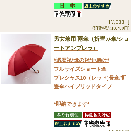
17,000円
(消費税込:18,700円)
男女兼用 雨傘（折畳み傘/ショ
ートアンブレラ）
*還暦祝*母の祝*厄除け*
フルサイズショート傘
プレシャス10（レッド)長傘/折
畳傘ハイブリッドタイプ
*即納できます*