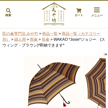
検索
カート
メニュー
匠の傘専門店 みや竹
>
商品一覧
>
商品一覧（カテゴリー
別）
>
婦人用
>
雨傘
>
長傘
> WAKAO *Josie*ジョジー (ス
ウィング・ブラウン)*即納できます*