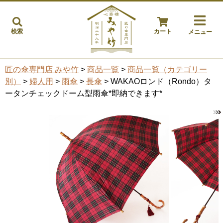
検索
カート
メニュー
匠の傘専門店 みや竹
>
商品一覧
>
商品一覧（カテゴリー
別）
>
婦人用
>
雨傘
>
長傘
> WAKAOロンド（Rondo）タ
ータンチェックドーム型雨傘*即納できます*