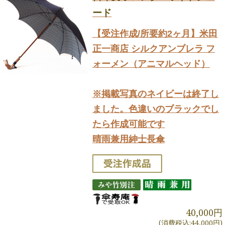
ード
【受注作成/所要約2ヶ月】米田
正一商店 シルクアンブレラ フ
ォーメン（アニマルヘッド）
※掲載写真のネイビーは終了し
ました。色違いのブラックでし
たら作成可能です
晴雨兼用紳士長傘
40,000円
(消費税込:44,000円)