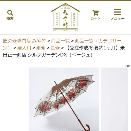
検索
カート
メニュー
匠の傘専門店 みや竹
>
商品一覧
>
商品一覧（カテゴリー
別）
>
婦人用
>
雨傘
>
長傘
> 【受注作成/所要約1ヶ月】米
田正一商店 シルクガーデンDX（ベージュ）