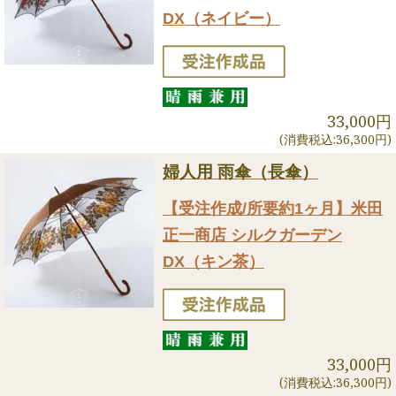
DX（ネイビー）
33,000円
(消費税込:36,300円)
婦人用 雨傘（長傘）
【受注作成/所要約1ヶ月】米田
正一商店 シルクガーデン
DX（キン茶）
33,000円
(消費税込:36,300円)