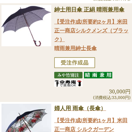
紳士用日傘 正絹 晴雨兼用傘
【受注作成/所要約2ヶ月】米田
正一商店シルクメンズ（ブラッ
ク）
晴雨兼用紳士長傘
30,000円
(消費税込:33,000円)
婦人用 雨傘（長傘）
【受注作成/所要約1ヶ月】米田
正一商店 シルクガーデン