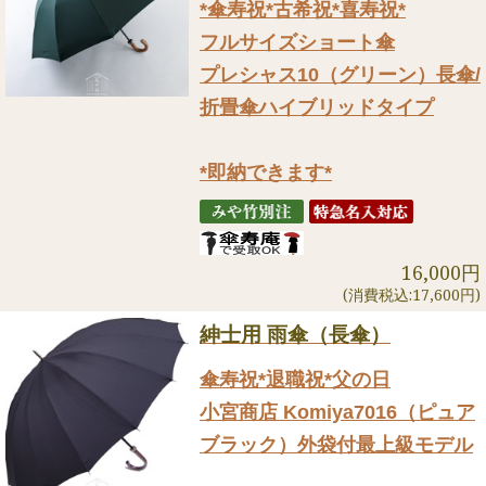
*傘寿祝*古希祝*喜寿祝*
フルサイズショート傘
プレシャス10（グリーン）長傘/
折畳傘ハイブリッドタイプ
*即納できます*
16,000円
(消費税込:17,600円)
紳士用 雨傘（長傘）
傘寿祝*退職祝*父の日
小宮商店 Komiya7016（ピュア
ブラック）外袋付最上級モデル