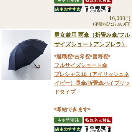
16,000円
(消費税込:17,600円)
男女兼用 雨傘（折畳み傘/フル
サイズショートアンブレラ）
*退職祝*古希祝*喜寿祝*
フルサイズショート傘
プレシャス10（アイリッシュネ
イビー）長傘/折畳傘ハイブリッ
ドタイプ
*即納できます*