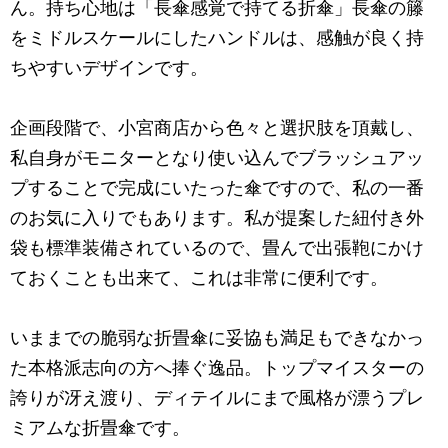
ん。持ち心地は「長傘感覚で持てる折傘」長傘の籐
をミドルスケールにしたハンドルは、感触が良く持
ちやすいデザインです。
企画段階で、小宮商店から色々と選択肢を頂戴し、
私自身がモニターとなり使い込んでブラッシュアッ
プすることで完成にいたった傘ですので、私の一番
のお気に入りでもあります。私が提案した紐付き外
袋も標準装備されているので、畳んで出張鞄にかけ
ておくことも出来て、これは非常に便利です。
いままでの脆弱な折畳傘に妥協も満足もできなかっ
た本格派志向の方へ捧ぐ逸品。トップマイスターの
誇りが冴え渡り、ディテイルにまで風格が漂うプレ
ミアムな折畳傘です。