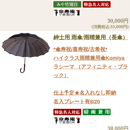
30,000円
(消費税込:33,000円)
紳士用 雨傘/雨晴兼用（長傘）
*傘寿祝/喜寿祝/古希祝*
ハイクラス雨晴兼用傘Komiya
ラシーマ （アフィニティ・ブラ
ック）
仕上予定★名入れなし即納
名入プレート有8/20
38,000円