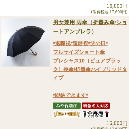
16,000円
(消費税込:17,600円)
男女兼用 雨傘（折畳み傘/ショ
ートアンブレラ）
*退職祝*還暦祝*父の日*
フルサイズショート傘
プレシャス10（ピュアブラッ
ク）長傘/折畳傘ハイブリッドタ
イプ
*即納できます*
16,000円
(消費税込:17,600円)