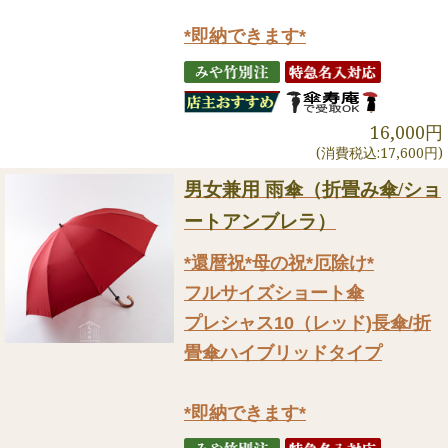
*即納できます*
16,000円
(消費税込:17,600円)
男女兼用 雨傘（折畳み傘/ショ
ートアンブレラ）
*還暦祝*母の祝*厄除け*
フルサイズショート傘
プレシャス10（レッド)長傘/折
畳傘ハイブリッドタイプ
*即納できます*