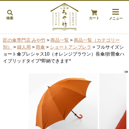
検索
カート
メニュー
匠の傘専門店 みや竹
>
商品一覧
>
商品一覧（カテゴリー
別）
>
婦人用
>
雨傘
>
ショートアンブレラ
> フルサイズシ
ョート傘プレシャス10（オレンジブラウン）長傘/折畳傘ハ
イブリッドタイプ*即納できます*