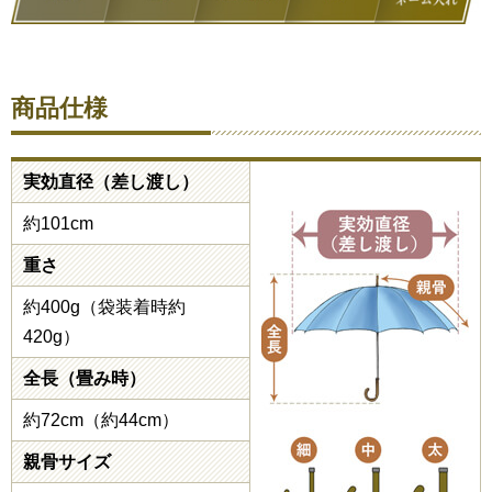
商品仕様
実効直径（差し渡し）
約101cm
重さ
約400g（袋装着時約
420g）
全長（畳み時）
約72cm（約44cm）
親骨サイズ