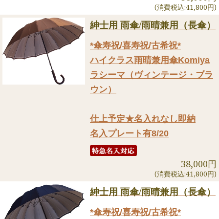
(消費税込:41,800円)
紳士用 雨傘/雨晴兼用（長傘）
*傘寿祝/喜寿祝/古希祝*
ハイクラス雨晴兼用傘Komiya
ラシーマ（ヴィンテージ・ブラ
ウン）
仕上予定★名入れなし即納
名入プレート有8/20
38,000円
(消費税込:41,800円)
紳士用 雨傘/雨晴兼用（長傘）
*傘寿祝/喜寿祝/古希祝*