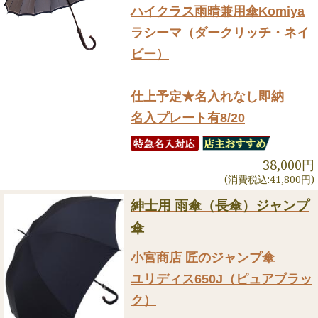
ハイクラス雨晴兼用傘Komiya
ラシーマ（ダークリッチ・ネイ
ビー）
仕上予定★名入れなし即納
名入プレート有8/20
38,000円
(消費税込:41,800円)
紳士用 雨傘（長傘）ジャンプ
傘
小宮商店 匠のジャンプ傘
ユリディス650J（ピュアブラッ
ク）