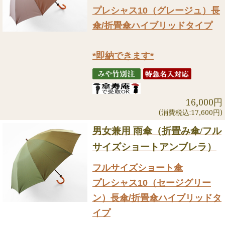
プレシャス10（グレージュ）長
傘/折畳傘ハイブリッドタイプ
*即納できます*
16,000円
(消費税込:17,600円)
男女兼用 雨傘（折畳み傘/フル
サイズショートアンブレラ）
フルサイズショート傘
プレシャス10（セージグリー
ン）長傘/折畳傘ハイブリッドタ
イプ