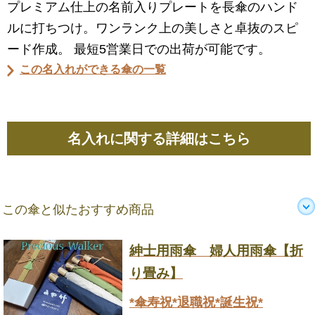
プレミアム仕上の名前入りプレートを長傘のハンド
ルに打ちつけ。ワンランク上の美しさと卓抜のスピ
ード作成。 最短5営業日での出荷が可能です。
この名入れができる傘の一覧
名入れに関する詳細はこちら
この傘と似たおすすめ商品
紳士用雨傘 婦人用雨傘【折
り畳み】
*傘寿祝*退職祝*誕生祝*