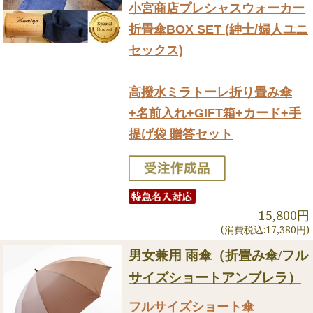
小宮商店プレシャスウォーカー
折畳傘BOX SET (紳士/婦人ユニ
セックス)
高撥水ミラトーレ折り畳み傘
+名前入れ+GIFT箱+カード+手
提げ袋 贈答セット
15,800円
(消費税込:17,380円)
男女兼用 雨傘（折畳み傘/フル
サイズショートアンブレラ）
フルサイズショート傘