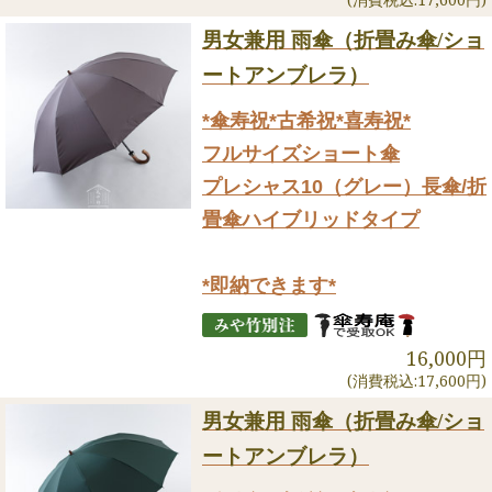
男女兼用 雨傘（折畳み傘/ショ
ートアンブレラ）
*傘寿祝*古希祝*喜寿祝*
フルサイズショート傘
プレシャス10（グレー）長傘/折
畳傘ハイブリッドタイプ
*即納できます*
16,000円
(消費税込:17,600円)
男女兼用 雨傘（折畳み傘/ショ
ートアンブレラ）