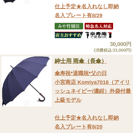
仕上予定★名入れなし即納
名入プレート有8/29
30,000円
(消費税込:33,000円)
紳士用 雨傘（長傘）
傘寿祝*退職祝*父の日
小宮商店 Komiya7016（アイリ
ッシュネイビー/濃紺）外袋付最
上級モデル
仕上予定★名入れなし即納
名入プレート有8/20