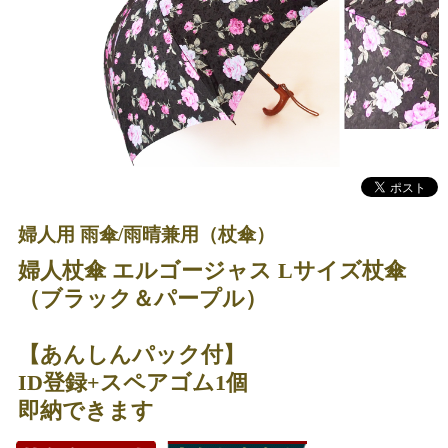
婦人用 雨傘/雨晴兼用（杖傘）
婦人杖傘 エルゴージャス Lサイズ杖傘
（ブラック＆パープル）
【あんしんパック付】
ID登録+スペアゴム1個
即納できます