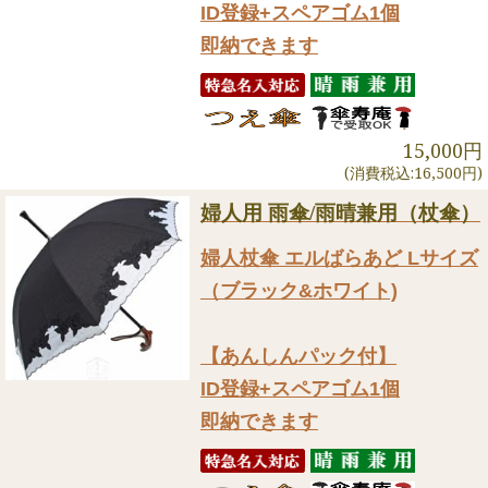
ID登録+スペアゴム1個
即納できます
15,000円
(消費税込:16,500円)
婦人用 雨傘/雨晴兼用（杖傘）
婦人杖傘 エルばらあど Lサイズ
（ブラック&ホワイト)
【あんしんパック付】
ID登録+スペアゴム1個
即納できます