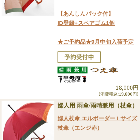
【あんしんパック付】
ID登録+スペアゴム1個
★ご予約品★9月中旬入荷予定
18,000円
(消費税込:19,800円)
婦人用 雨傘/雨晴兼用（杖傘）
婦人杖傘 エルボーダー Lサイズ
杖傘（エンジ赤）