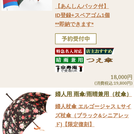
【あんしんパック付】
ID登録+スペアゴム1個
**即納できます*
18,000円
(消費税込:19,800円)
婦人用 雨傘/雨晴兼用（杖傘）
婦人杖傘 エルゴージャス Lサイ
ズ杖傘（ブラック&シニアレッ
ド)【限定復刻】