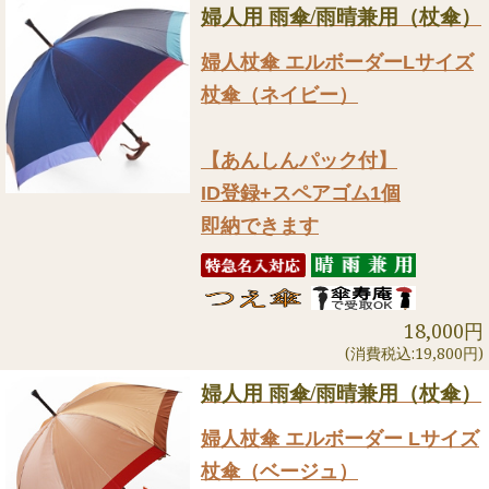
婦人用 雨傘/雨晴兼用（杖傘）
婦人杖傘 エルボーダーLサイズ
杖傘（ネイビー）
【あんしんパック付】
ID登録+スペアゴム1個
即納できます
18,000円
(消費税込:19,800円)
婦人用 雨傘/雨晴兼用（杖傘）
婦人杖傘 エルボーダー Lサイズ
杖傘（ベージュ）