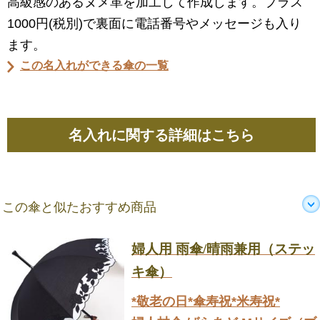
高級感のあるヌメ革を加工して作成します。プラス
1000円(税別)で裏面に電話番号やメッセージも入り
ます。
この名入れができる傘の一覧
名入れに関する詳細はこちら
この傘と似たおすすめ商品
婦人用 雨傘/晴雨兼用（ステッ
キ傘）
*敬老の日*傘寿祝*米寿祝*