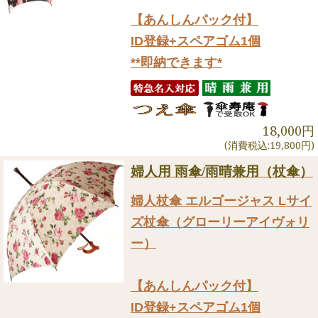
【あんしんパック付】
ID登録+スペアゴム1個
**即納できます*
18,000円
(消費税込:19,800円)
婦人用 雨傘/雨晴兼用（杖傘）
婦人杖傘 エルゴージャス Lサイ
ズ杖傘（グローリーアイヴォリ
ー）
【あんしんパック付】
ID登録+スペアゴム1個