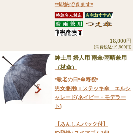
**即納できます*
18,000円
(消費税込:19,800円)
紳士用 婦人用 雨傘/雨晴兼用
（杖傘）
*敬老の日*傘寿祝*
男女兼用LLステッキ傘 エルシ
ャレード(ネイビー・モデラー
ト)
【あんしんパック付】
ID登録+スペアゴム1個