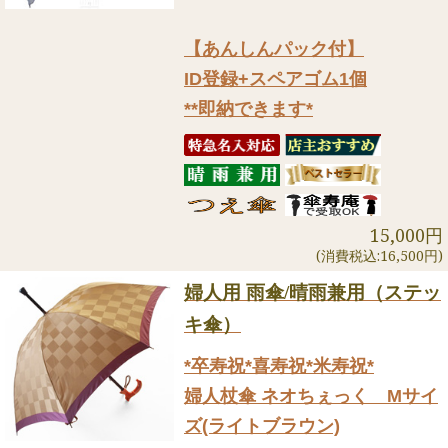
【あんしんパック付】
ID登録+スペアゴム1個
**即納できます*
15,000円
(消費税込:16,500円)
婦人用 雨傘/晴雨兼用（ステッ
キ傘）
*卒寿祝*喜寿祝*米寿祝*
婦人杖傘 ネオちぇっく Mサイ
ズ(ライトブラウン)