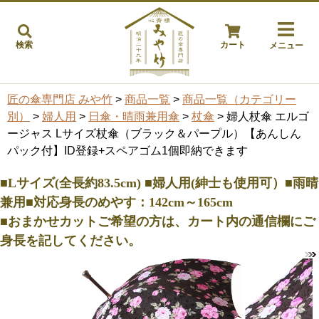
検索
カート
メニュー
匠の傘専門店 みや竹
>
商品一覧
>
商品一覧（カテゴリー
別）
>
婦人用
>
日傘・晴雨兼用傘
>
杖傘
> 婦人杖傘 エルゴ
ージャス Lサイズ杖傘（ブラック＆パープル）【あんしん
パック付】ID登録+スペアゴム1個即納できます
■Lサイズ(全長約83.5cm) ■婦人用(紳士も使用可）■雨晴
兼用■対応身長のめやす：142cm～165cm
■おまかせカットご希望の方は、カート内の通信欄にご
身長を記してください。