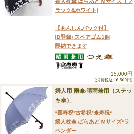
婦人杖傘 ばらあど Mサイズ（ブ
ラック&ホワイト)
【あんしんパック付】
ID登録+スペアゴム1個
即納できます
15,000円
(消費税込:16,500円)
婦人用 雨傘/晴雨兼用（ステッ
キ傘）
*喜寿祝*古希祝*傘寿祝*
婦人杖傘 ばらあど Mサイズ*ラ
ベンダー