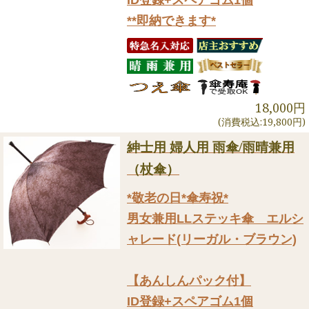
**即納できます*
18,000円
(消費税込:19,800円)
紳士用 婦人用 雨傘/雨晴兼用
（杖傘）
*敬老の日*傘寿祝*
男女兼用LLステッキ傘 エルシ
ャレード(リーガル・ブラウン)
【あんしんパック付】
ID登録+スペアゴム1個