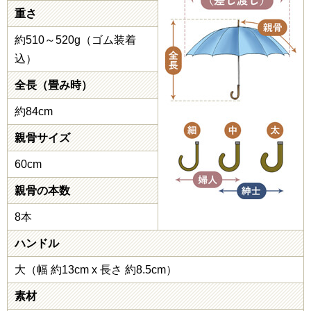
重さ
約510～520g（ゴム装着
込）
全長（畳み時）
約84cm
親骨サイズ
60cm
親骨の本数
8本
ハンドル
大（幅 約13cm x 長さ 約8.5cm）
素材