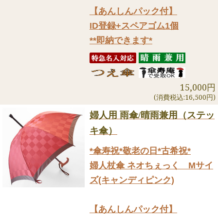
【あんしんパック付】
ID登録+スペアゴム1個
**即納できます*
15,000円
(消費税込:16,500円)
婦人用 雨傘/晴雨兼用（ステッ
キ傘）
*傘寿祝*敬老の日*古希祝*
婦人杖傘 ネオちぇっく Mサイ
ズ(キャンディピンク)
【あんしんパック付】