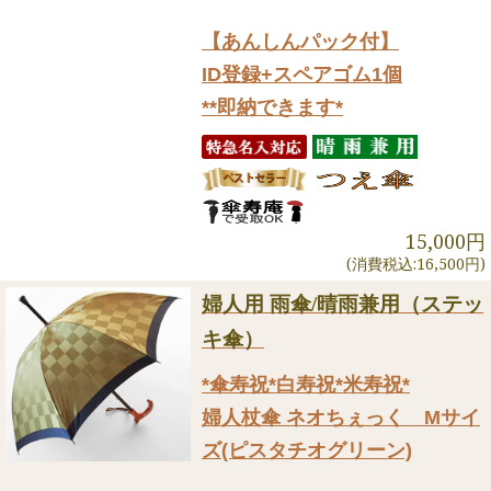
【あんしんパック付】
ID登録+スペアゴム1個
**即納できます*
15,000円
(消費税込:16,500円)
婦人用 雨傘/晴雨兼用（ステッ
キ傘）
*傘寿祝*白寿祝*米寿祝*
婦人杖傘 ネオちぇっく Mサイ
ズ(ピスタチオグリーン)