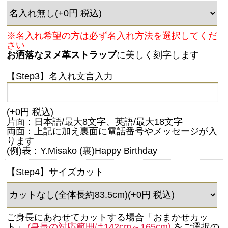
※名入れ希望の方は必ず名入れ方法を選択してくだ
さい
お洒落なヌメ革ストラップ
に美しく刻字します
【Step3】名入れ文言入力
(+0円 税込)
片面：日本語/最大8文字、英語/最大18文字
両面：上記に加え裏面に電話番号やメッセージが入
ります
(例)表：Y.Misako (裏)Happy Birthday
【Step4】サイズカット
ご身長にあわせてカットする場合「おまかせカッ
ト」
(身長の対応範囲は142cm～165cm)
をご選択の