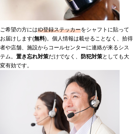
ご希望の方には
ID登録ステッカー
をシャフトに貼って
お届けします(
無料
)。個人情報は載せることなく、拾得
者や店舗、施設からコールセンターに連絡が来るシス
テム。
置き忘れ対策
だけでなく、
防犯対策
としても大
変有効です。