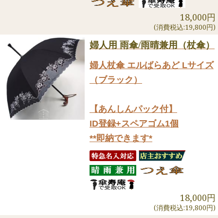
18,000円
(消費税込:19,800円)
婦人用 雨傘/雨晴兼用（杖傘）
婦人杖傘 エルばらあど Lサイズ
（ブラック）
【あんしんパック付】
ID登録+スペアゴム1個
**即納できます*
18,000円
(消費税込:19,800円)