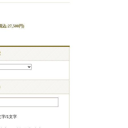
込:27,500円)
択
力
字/1文字