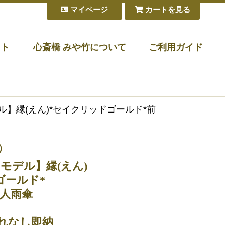
マイページ
カートを見る
フト
心斎橋 みや竹について
ご利用ガイド
ル】縁(えん)*セイクリッドゴールド*前
）
モデル】縁(えん)
ゴールド*
婦人雨傘
れなし即納