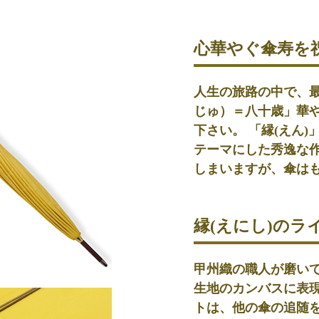
心華やぐ傘寿を
人生の旅路の中で、
じゅ）＝八十歳」華や
下さい。 「縁(えん
テーマにした秀逸な
しまいますが、傘は
縁(えにし)のラ
甲州織の職人が磨い
生地のカンバスに表現
トは、他の傘の追随を