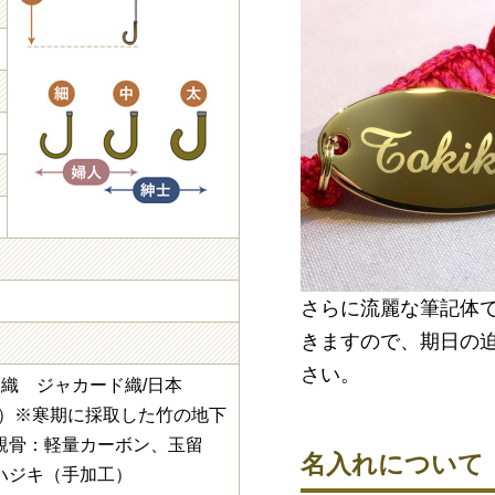
さらに流麗な筆記体
きますので、期日の
さい。
州織 ジャカード織/日本
く）※寒期に採取した竹の地下
親骨：軽量カーボン、玉留
名入れについて
ハジキ（手加工）