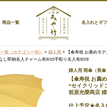
商品一覧
名入れとギ
品一覧（カテゴリー別）
>
婦人用
> 【傘寿祝 お薦めモデ
し即納名入チャーム有8/20手彫り名入有8/29
婦人用 雨傘（長傘
【傘寿祝 お薦め
*セイクリッド
前原光榮商店 
仕上予定★名入