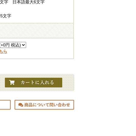
8文字 日本語最大6文字
5文字
ちら