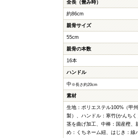
全長（畳み時）
約86cm
親骨サイズ
55cm
親骨の本数
16本
ハンドル
中
※長さ約20cm
素材
生地：ポリエステル100%（甲
製）、ハンドル：寒竹(かんち
茎を曲げ加工、中棒：国産樫、
め：くちネーム紐、はじき：線