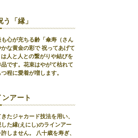
祝う「縁」
最も心が充ちる齢「傘寿（さん
かな黄金の彩で 祝ってあげて
)」は人と人との繋がりや結びを
作品です。花束はやがて枯れて
もつ程に愛着が増します。
インアート
てきたジャカード技法を用い、
した縁(えにし)のラインアー
許しません。 八十歳を寿ぎ、