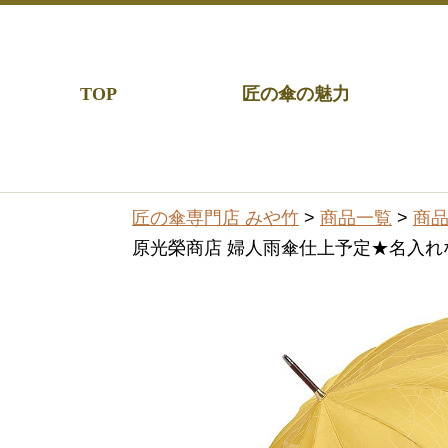
TOP
匠の傘の魅力
匠の傘専門店 みや竹
>
商品一覧
>
商
原光榮商店 婦人雨傘仕上予定★名入れな