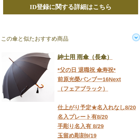
ID登録に関する詳細はこちら
この傘と似たおすすめ商品
紳士用 雨傘（長傘）
*父の日 退職祝 傘寿祝*
前原光榮バンブー16Next
（フェアブラック）
仕上がり予定★名入れなし8/20
名入プレート有8/20
手彫り名入有 8/29
玉留め彫刻9/19