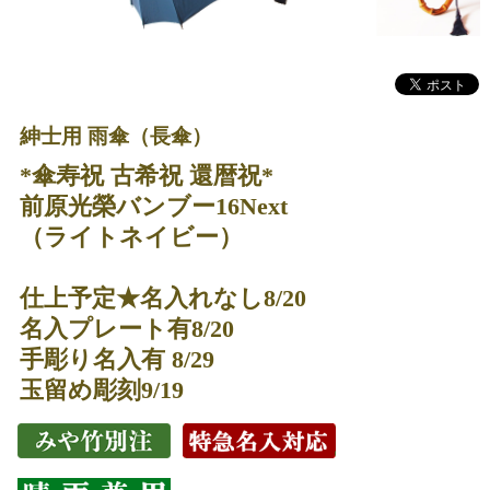
紳士用 雨傘（長傘）
*傘寿祝 古希祝 還暦祝*
前原光榮バンブー16Next
（ライトネイビー）
仕上予定★名入れなし8/20
名入プレート有8/20
手彫り名入有 8/29
玉留め彫刻9/19