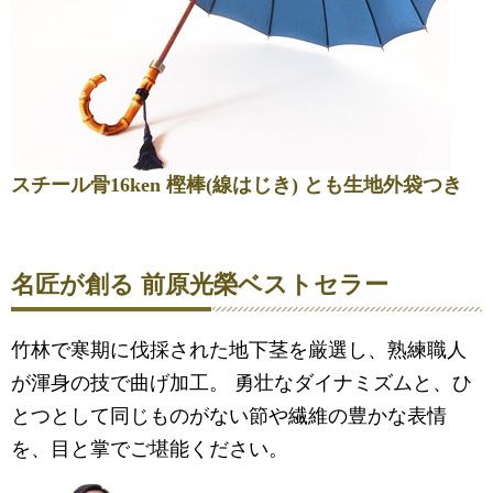
スチール骨16ken 樫棒(線はじき) とも生地外袋つき
名匠が創る 前原光榮ベストセラー
竹林で寒期に伐採された地下茎を厳選し、熟練職人
が渾身の技で曲げ加工。 勇壮なダイナミズムと、ひ
とつとして同じものがない節や繊維の豊かな表情
を、目と掌でご堪能ください。