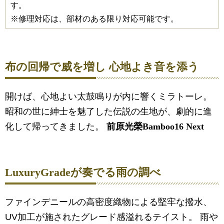
す。
※修理対応は、部材のある限り対応可能です。
布の回帰で威を増し 心地よき音を添う
開けば、心地よい太鼓鳴りが内に響くミラトーレ。
昭和の世に紳士を魅了した伝説の生地が、劇的に進
化して帰ってきました。
前原光榮
Bamboo16 Next
LuxuryGradeが奏でる雨の調べ
ファインデニールの高密度織物による堅牢な撥水、
UV加工が施されたグレード感溢れるテイスト。 雨や