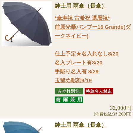
紳士用 雨傘（長傘）
*傘寿祝 古希祝 還暦祝*
前原光榮バンブー16 Grande(ダ
ークネイビー)
仕上予定★名入れなし8/20
名入プレート有8/20
手彫り名入有 8/29
玉留め彫刻9/19
32,000円
(消費税込:35,200円)
紳士用 雨傘（長傘）