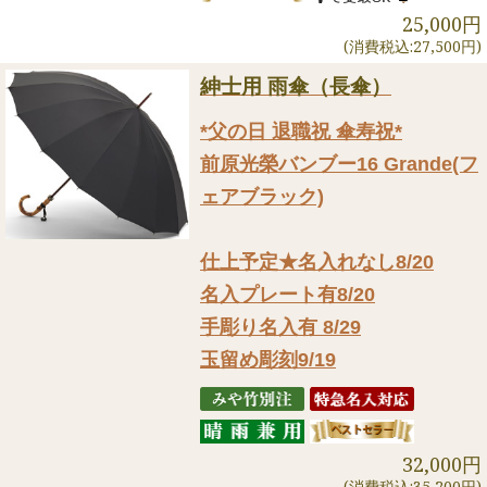
25,000円
(消費税込:27,500円)
紳士用 雨傘（長傘）
*父の日 退職祝 傘寿祝*
前原光榮バンブー16 Grande(フ
ェアブラック)
仕上予定★名入れなし8/20
名入プレート有8/20
手彫り名入有 8/29
玉留め彫刻9/19
32,000円
(消費税込:35,200円)