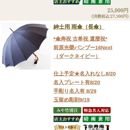
25,000円
(消費税込:27,500円)
紳士用 雨傘（長傘）
*傘寿祝 古希祝 還暦祝*
前原光榮バンブー16Next
（ダークネイビー）
仕上予定★名入れなし8/20
名入プレート有8/20
手彫り名入有 8/29
玉留め彫刻9/19