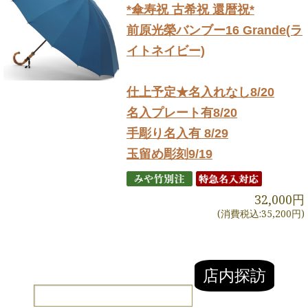
*傘寿祝 古希祝 還暦祝*
前原光榮バンブー16 Grande(ラ
イトネイビー)
仕上予定★名入れなし8/20
名入プレート有8/20
手彫り名入有 8/29
玉留め彫刻9/19
32,000円
(消費税込:35,200円)