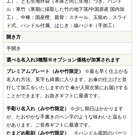
工）、とも生地外袋（本体と同じ生地）つき。ハンド
ル：寒竹（寒期に採取した竹の地下茎/中国原産 国内加
工）、中棒：国産樫、親骨：スチール、玉留め：スライ
ド式、ハンドル付属、はじき：線ハジキ（手加工）
開き方
手開き
選べる名入れ3種類※オプション価格が加算されます
プレミアムプレート（みや竹限定）
※最も早く仕上がる
名入れ方法、英字も綺麗に入ります。お傘の仕上げと並
行して加工をいたしますので 傘が入荷次第にお届けする
ことができます。お急ぎギフトに最適です。
手彫り名入れ（みや竹限定）
※少し期日はかかります
が、たおやかな手書きのペン字のような味わいと温もり
があります。ご長寿ギフトに最適です。
たまどめ彫刻（みや竹限定）
※ハンドル底部のパーツ