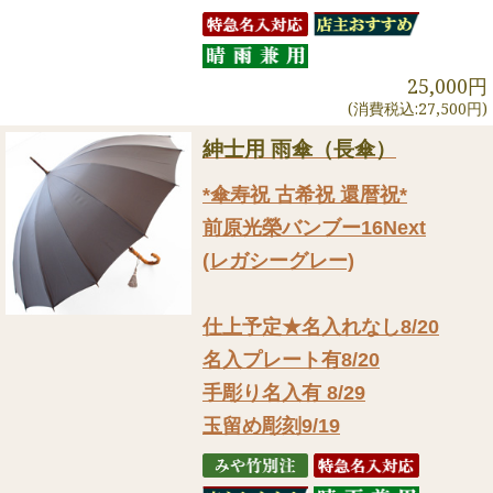
25,000円
(消費税込:27,500円)
紳士用 雨傘（長傘）
*傘寿祝 古希祝 還暦祝*
前原光榮バンブー16Next
(レガシーグレー)
仕上予定★名入れなし8/20
名入プレート有8/20
手彫り名入有 8/29
玉留め彫刻9/19