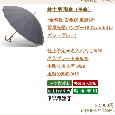
紳士用 雨傘（長傘）
*傘寿祝 古希祝 還暦祝*
前原光榮バンブー16 Grande(レ
ガシーグレー)
仕上予定★名入れなし8/20
名入プレート有8/20
手彫り名入有 8/29
玉留め彫刻9/19
32,000円
(消費税込:35,200円)