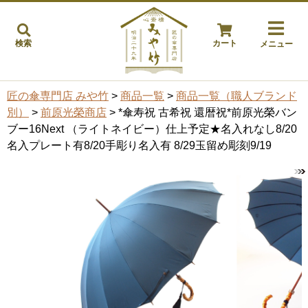
検索
カート
メニュー
匠の傘専門店 みや竹
>
商品一覧
>
商品一覧（職人ブランド
別）
>
前原光榮商店
> *傘寿祝 古希祝 還暦祝*前原光榮バン
ブー16Next （ライトネイビー）仕上予定★名入れなし8/20
名入プレート有8/20手彫り名入有 8/29玉留め彫刻9/19