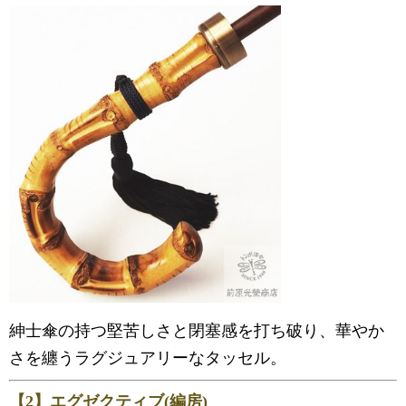
紳士傘の持つ堅苦しさと閉塞感を打ち破り、華やか
さを纏うラグジュアリーなタッセル。
【2】エグゼクティブ(編房)