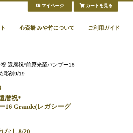
マイページ
カートを見る
フト
心斎橋 みや竹について
ご利用ガイド
希祝 還暦祝*前原光榮バンブー16
彫刻9/19
）
還暦祝*
6 Grande(レガシーグ
なし8/20