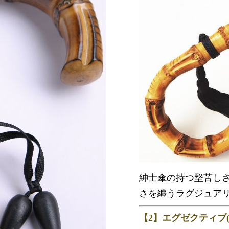
紳士傘の持つ堅苦し
さを纏うラグジュア
【2】エグゼクティブ(