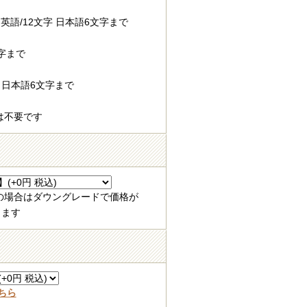
英語/12文字 日本語6文字まで
字まで
 日本語6文字まで
は不要です
の場合はダウングレードで価格が
ります
ちら