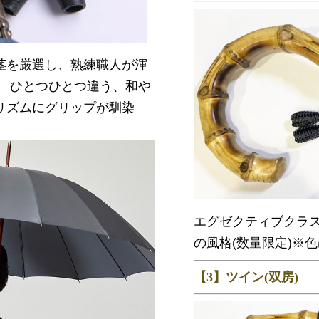
茎を厳選し、熟練職人が渾
。 ひとつひとつ違う、和や
リズムにグリップが馴染
エグゼクティブクラ
の風格(数量限定)※
【3】ツイン(双房)