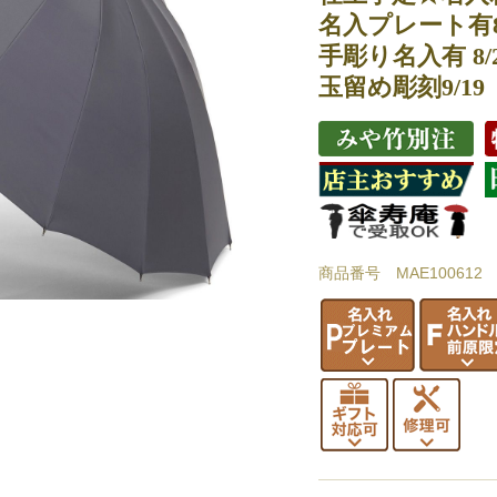
名入プレート有8/
手彫り名入有 8/
玉留め彫刻9/19
商品番号 MAE100612