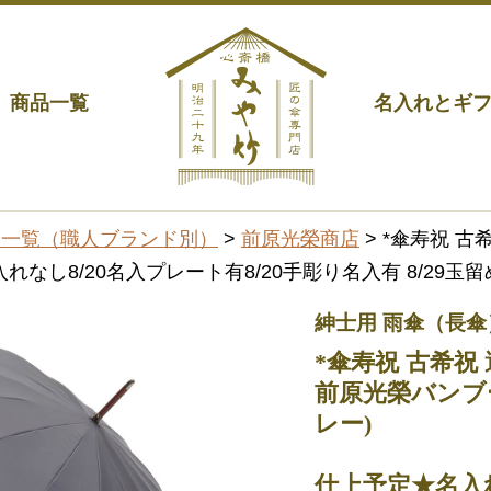
商品一覧
名入れとギ
品一覧（職人ブランド別）
>
前原光榮商店
> *傘寿祝 古
れなし8/20名入プレート有8/20手彫り名入有 8/29玉留め
紳士用 雨傘（長傘
*傘寿祝 古希祝 
前原光榮バンブー1
レー)
仕上予定★名入れ