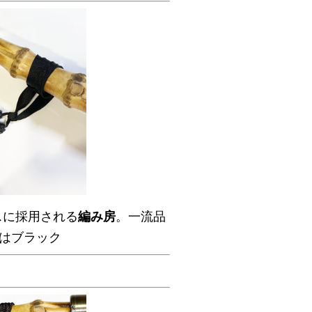
スに採用される
編み房
。一流品
色はブラック