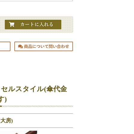
ッセルスタイル(傘代金
す)
大房)