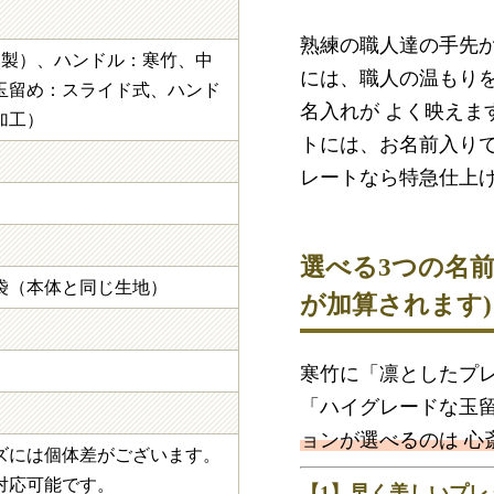
熟練の職人達の手先
本製）、ハンドル：寒竹、中
には、職人の温もり
玉留め：スライド式、ハンド
名入れが よく映えま
加工）
トには、お名前入り
レートなら特急仕上
選べる3つの名
袋（本体と同じ生地）
が加算されます)
寒竹に「凛としたプ
「ハイグレードな玉
ョンが選べるのは 心
ズには個体差がございます。
対応可能です。
【1】早く美しいプレ