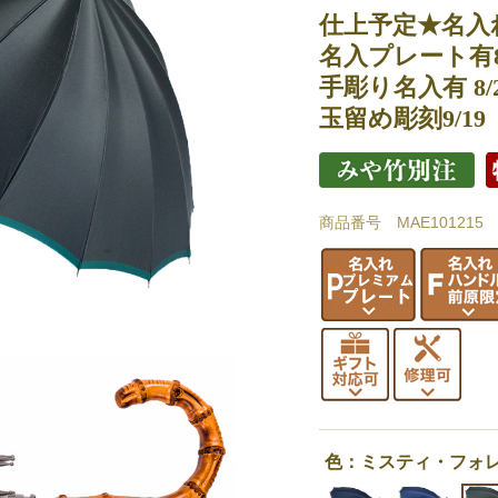
仕上予定★名入れ
名入プレート有8/
手彫り名入有 8/
玉留め彫刻9/19
商品番号 MAE101215
色：ミスティ・フォ