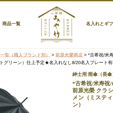
商品一覧
名入れとギ
品一覧（職人ブランド別）
>
前原光榮商店
> *古希祝/
グリーン）仕上予定★名入れなし8/20名入プレート有8/2
紳士用 雨傘（長傘
*古希祝/米寿祝/
前原光榮 クラシ
メン（ミスティ
ン）