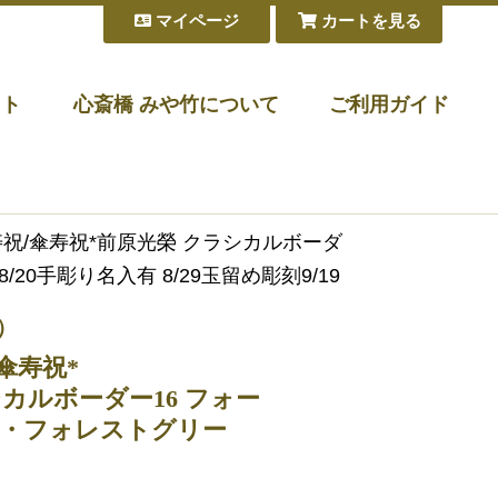
マイページ
カートを見る
フト
心斎橋 みや竹について
ご利用ガイド
米寿祝/傘寿祝*前原光榮 クラシカルボーダ
0手彫り名入有 8/29玉留め彫刻9/19
）
傘寿祝*
カルボーダー16 フォー
・フォレストグリー