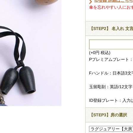
ID登録 詳細はこちら
傘を忘れやすい人におすす
【STEP2】 名入れ 文
(+0円 税込)
Pプレミアムプレート：
Fハンドル：日本語3文
玉留彫刻：英語/12文字
ID登録プレート：入力
【STEP3】房の選択