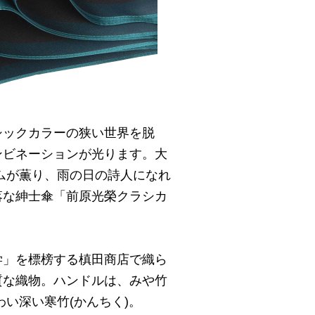
シックカラーの狭い世界を脱
ンビネーションが光ります。大
ムが薫り、雨の日の詩人になれ
落な紳士傘「前原光榮クラシカ
学」を標榜する槙田商店で織ら
質な織物。ハンドルは、みや竹
わい深い寒竹(かんちく)。