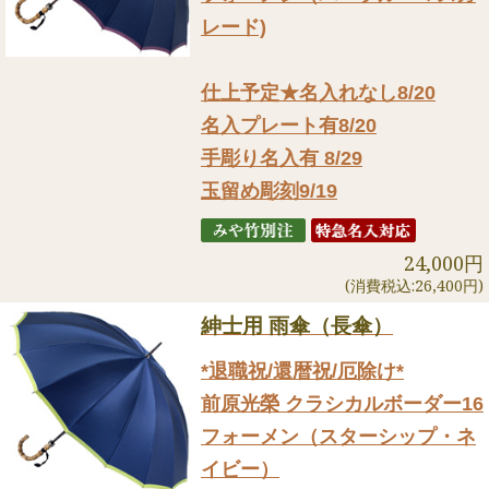
レード)
仕上予定★名入れなし8/20
名入プレート有8/20
手彫り名入有 8/29
玉留め彫刻9/19
24,000円
(消費税込:26,400円)
紳士用 雨傘（長傘）
*退職祝/還暦祝/厄除け*
前原光榮 クラシカルボーダー16
フォーメン（スターシップ・ネ
イビー）