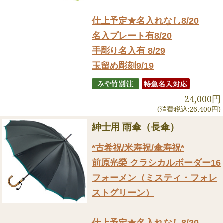
仕上予定★名入れなし8/20
名入プレート有8/20
手彫り名入有 8/29
玉留め彫刻9/19
24,000円
(消費税込:26,400円)
紳士用 雨傘（長傘）
*古希祝/米寿祝/傘寿祝*
前原光榮 クラシカルボーダー16
フォーメン（ミスティ・フォレ
ストグリーン）
仕上予定★名入れなし8/20