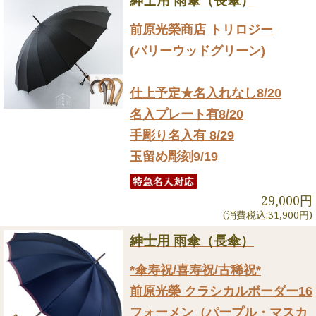
紳士用 雨傘（長傘）
前原光榮商店 トリロジー
(バリーウッドグリーン)
仕上予定★名入れなし8/20
名入プレート有8/20
手彫り名入有 8/29
玉留め彫刻9/19
29,000円
(消費税込:31,900円)
紳士用 雨傘（長傘）
*傘寿祝/喜寿祝/古稀祝*
前原光榮 クラシカルボーダー16
フォーメン（パープル・マスカ