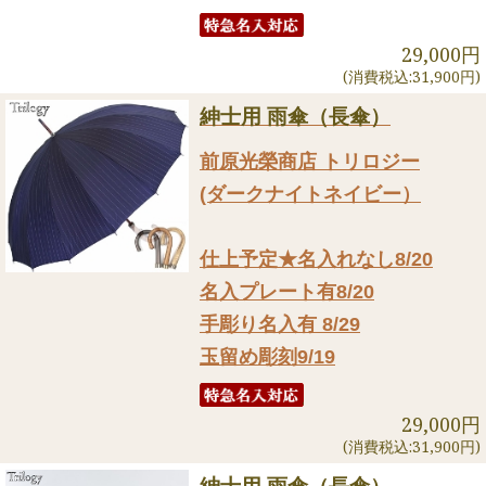
29,000円
(消費税込:31,900円)
紳士用 雨傘（長傘）
前原光榮商店 トリロジー
(ダークナイトネイビー）
仕上予定★名入れなし8/20
名入プレート有8/20
手彫り名入有 8/29
玉留め彫刻9/19
29,000円
(消費税込:31,900円)