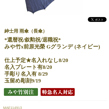
紳士用 雨傘（長傘）
*還暦祝/叙勲祝/退職祝*
みや竹x前原光榮 Gグランデ (ネイビー)
仕上予定★名入れなし8/20
名入プレート有8/20
手彫り名入有 8/29
玉留め彫刻9/19
MAE114913