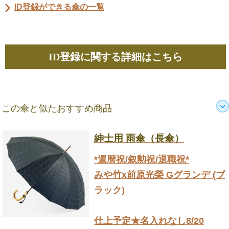
ID登録ができる傘の一覧
ID登録に関する詳細はこちら
この傘と似たおすすめ商品
紳士用 雨傘（長傘）
*還暦祝/叙勲祝/退職祝*
みや竹x前原光榮 Gグランデ (ブ
ラック)
仕上予定★名入れなし8/20