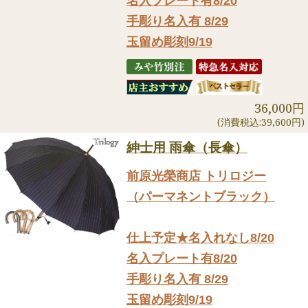
名入プレート有8/20
手彫り名入有 8/29
玉留め彫刻9/19
36,000円
(消費税込:39,600円)
紳士用 雨傘（長傘）
前原光榮商店 トリロジー
（パーマネントブラック）
仕上予定★名入れなし8/20
名入プレート有8/20
手彫り名入有 8/29
玉留め彫刻9/19