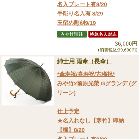
名入プレート有8/20
手彫り名入有 8/29
玉留め彫刻9/19
36,000円
(消費税込:39,600円)
紳士用 雨傘（長傘）
*傘寿祝/喜寿祝/古稀祝*
みや竹x前原光榮 Gグランデ (グ
リーン)
仕上予定
★名入れなし【寒竹】即納
【楓】8/20