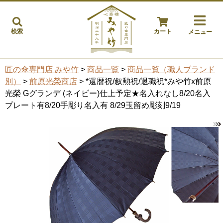
検索
カート
メニュー
匠の傘専門店 みや竹
>
商品一覧
>
商品一覧（職人ブランド
別）
>
前原光榮商店
> *還暦祝/叙勲祝/退職祝*みや竹x前原
光榮 Gグランデ (ネイビー)仕上予定★名入れなし8/20名入
プレート有8/20手彫り名入有 8/29玉留め彫刻9/19