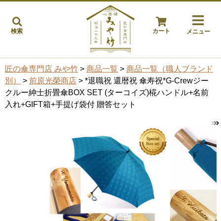
検索
カート
メニュー
匠の傘専門店 みや竹
>
商品一覧
>
商品一覧（職人ブランド
別）
>
前原光榮商店
> *退職祝 還暦祝 傘寿祝*G-Crewジー
クルー紳士折畳傘BOX SET (ターコイズ)椛ハンドル+名前
入れ+GIFT箱+手提げ袋付 贈答セット