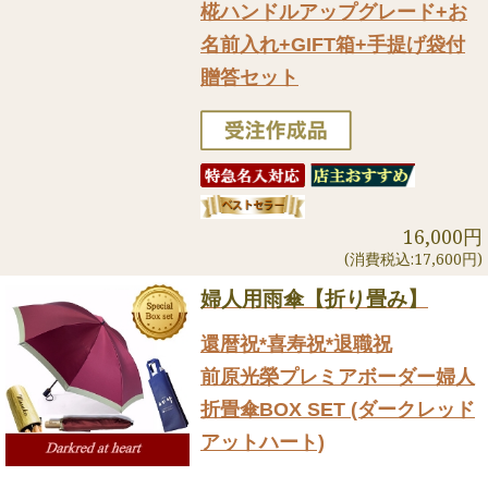
椛ハンドルアップグレード+お
名前入れ+GIFT箱+手提げ袋付
贈答セット
16,000円
(消費税込:17,600円)
婦人用雨傘【折り畳み】
還暦祝*喜寿祝*退職祝
前原光榮プレミアボーダー婦人
折畳傘BOX SET (ダークレッド
アットハート)