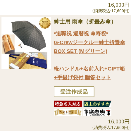
16,000円
(消費税込:17,600円)
紳士用 雨傘（折畳み傘）
*退職祝 還暦祝 傘寿祝*
G-Crewジークルー紳士折畳傘
BOX SET (Mグリーン)
椛ハンドル+名前入れ+GIFT箱
+手提げ袋付 贈答セット
16,000円
(消費税込:17,600円)