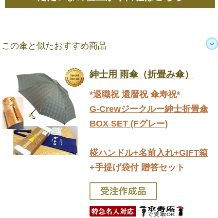
この傘と似たおすすめ商品
紳士用 雨傘（折畳み傘）
*退職祝 還暦祝 傘寿祝*
G-Crewジークルー紳士折畳傘
BOX SET (Fグレー)
椛ハンドル+名前入れ+GIFT箱
+手提げ袋付 贈答セット