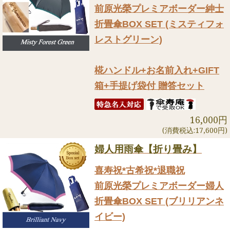
前原光榮プレミアボーダー紳士
折畳傘BOX SET (ミスティフォ
レストグリーン)
椛ハンドル+お名前入れ+GIFT
箱+手提げ袋付 贈答セット
16,000円
(消費税込:17,600円)
婦人用雨傘【折り畳み】
喜寿祝*古希祝*退職祝
前原光榮プレミアボーダー婦人
折畳傘BOX SET (ブリリアンネ
イビー)