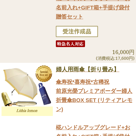
名前入れ+GIFT箱+手提げ袋付
贈答セット
16,000円
(消費税込:17,600円)
婦人用雨傘【折り畳み】
傘寿祝*喜寿祝*古稀祝
前原光榮プレミアボーダー婦人
折畳傘BOX SET (リティアレモ
ン)
椛ハンドルアップグレード+お