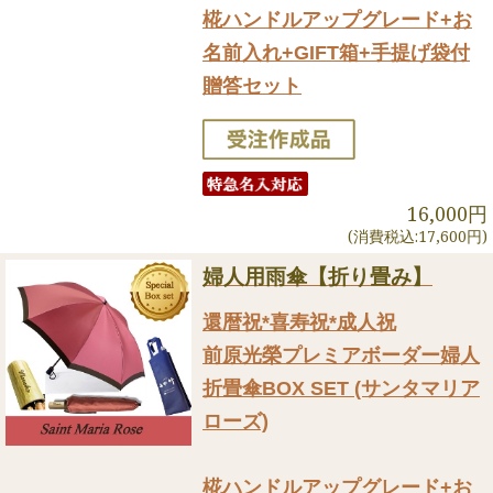
椛ハンドルアップグレード+お
名前入れ+GIFT箱+手提げ袋付
贈答セット
16,000円
(消費税込:17,600円)
婦人用雨傘【折り畳み】
還暦祝*喜寿祝*成人祝
前原光榮プレミアボーダー婦人
折畳傘BOX SET (サンタマリア
ローズ)
椛ハンドルアップグレード+お