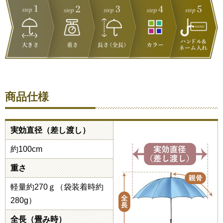
商品仕様
実効直径（差し渡し）
約100cm
重さ
軽量約270ｇ（袋装着時約
280g）
全長（畳み時）