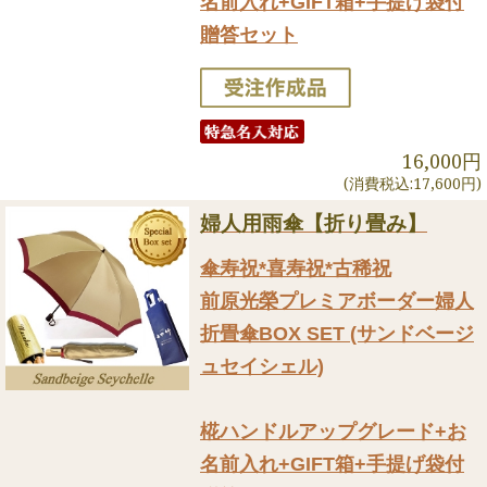
名前入れ+GIFT箱+手提げ袋付
贈答セット
16,000円
(消費税込:17,600円)
婦人用雨傘【折り畳み】
傘寿祝*喜寿祝*古稀祝
前原光榮プレミアボーダー婦人
折畳傘BOX SET (サンドベージ
ュセイシェル)
椛ハンドルアップグレード+お
名前入れ+GIFT箱+手提げ袋付