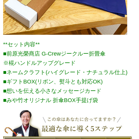
**セット内容**
■前原光榮商店 G-Crewジークルー折畳傘
※椛ハンドルアップグレード
■ネームクラフト(ハイグレード・ナチュラル仕上)
■ギフトBOX(リボン、熨斗とも対応OK)
■想いを伝える小さなメッセージカード
■みや竹オリジナル 折傘BOX手提げ袋