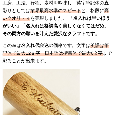
工房、工法、行程、素材を吟味し、英字筆記体の直
彫りとしては
業界最高水準のスピード
と、格段に
高
いクオリティ
を実現しました。 「
名入れは早いほう
がいい
」「
名入れは格調高く美しくなくてはだめ
」
その両方の願いを叶えた贅沢なクラフトです。
この傘は
名入れ代金込
の価格です。文字は
英語は筆
記体で最大12文字 日本語は楷書体で最大6文字
まで
彫ることが出来ます。