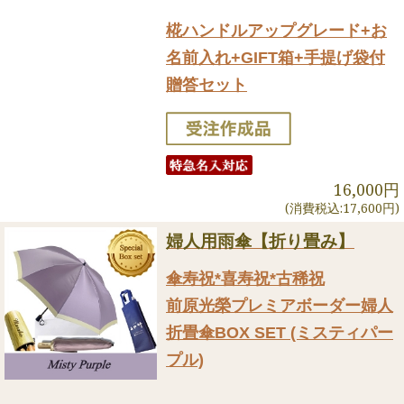
椛ハンドルアップグレード+お
名前入れ+GIFT箱+手提げ袋付
贈答セット
16,000円
(消費税込:17,600円)
婦人用雨傘【折り畳み】
傘寿祝*喜寿祝*古稀祝
前原光榮プレミアボーダー婦人
折畳傘BOX SET (ミスティパー
プル)