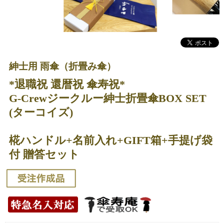
紳士用 雨傘（折畳み傘）
*退職祝 還暦祝 傘寿祝*
G-Crewジークルー紳士折畳傘BOX SET
(ターコイズ)
椛ハンドル+名前入れ+GIFT箱+手提げ袋
付 贈答セット