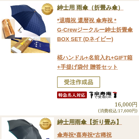
紳士用 雨傘（折畳み傘）
*退職祝 還暦祝 傘寿祝 *
G-Crewジークルー紳士折畳傘
BOX SET (Dネイビー)
椛ハンドル+名前入れ+GIFT箱
+手提げ袋付 贈答セット
16,000円
(消費税込:17,600円)
紳士用雨傘【折り畳み】
傘寿祝*喜寿祝*古稀祝