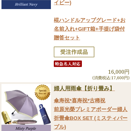
イビー)
椛ハンドルアップグレード+お
名前入れ+GIFT箱+手提げ袋付
贈答セット
16,000円
(消費税込:17,600円)
婦人用雨傘【折り畳み】
傘寿祝*喜寿祝*古稀祝
前原光榮プレミアボーダー婦人
折畳傘BOX SET (ミスティパー
プル)