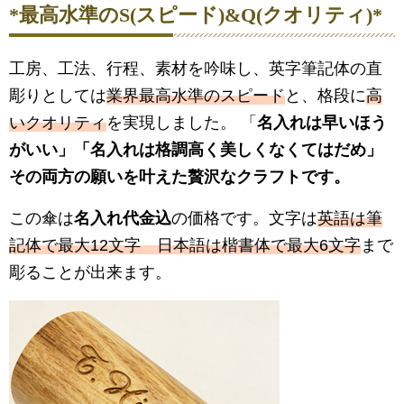
*最高水準のS(スピード)&Q(クオリティ)*
工房、工法、行程、素材を吟味し、英字筆記体の直
彫りとしては
業界最高水準のスピード
と、格段に
高
いクオリティ
を実現しました。 「
名入れは早いほう
がいい
」「
名入れは格調高く美しくなくてはだめ
」
その両方の願いを叶えた贅沢なクラフトです。
この傘は
名入れ代金込
の価格です。文字は
英語は筆
記体で最大12文字 日本語は楷書体で最大6文字
まで
彫ることが出来ます。