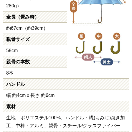
280g）
全長（畳み時）
約67cm（約39cm）
親骨サイズ
58cm
親骨の本数
8本
ハンドル
幅 約4cm x 長さ 約6cm
素材
生地：ポリエステル100%、ハンドル：椛(もみじ)焼き加
工、中棒：アルミ、親骨：スチール/グラスファイバー