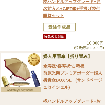
椛ハンドルアップグレード+お
名前入れ+GIFT箱+手提げ袋付
贈答セット
16,000円
(消費税込:17,600円)
婦人用雨傘【折り畳み】
傘寿祝*喜寿祝*古稀祝
前原光榮プレミアボーダー婦人
折畳傘BOX SET (サンドベージ
ュセイシェル)
椛ハンドルアップグレード+お