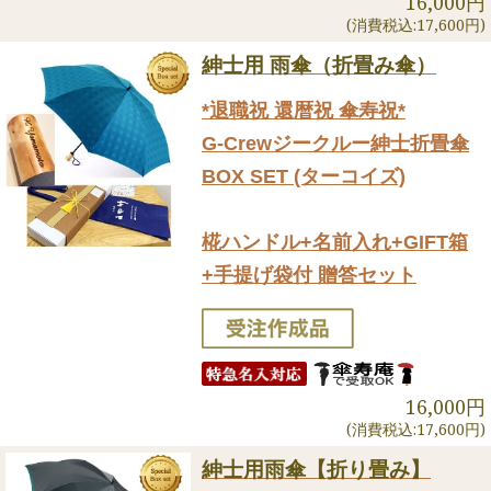
16,000円
(消費税込:17,600円)
紳士用 雨傘（折畳み傘）
*退職祝 還暦祝 傘寿祝*
G-Crewジークルー紳士折畳傘
BOX SET (ターコイズ)
椛ハンドル+名前入れ+GIFT箱
+手提げ袋付 贈答セット
16,000円
(消費税込:17,600円)
紳士用雨傘【折り畳み】