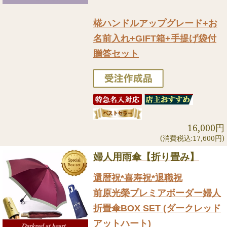
椛ハンドルアップグレード+お
名前入れ+GIFT箱+手提げ袋付
贈答セット
16,000円
(消費税込:17,600円)
婦人用雨傘【折り畳み】
還暦祝*喜寿祝*退職祝
前原光榮プレミアボーダー婦人
折畳傘BOX SET (ダークレッド
アットハート)