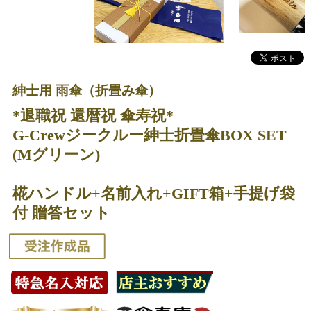
紳士用 雨傘（折畳み傘）
*退職祝 還暦祝 傘寿祝*
G-Crewジークルー紳士折畳傘BOX SET
(Mグリーン)
椛ハンドル+名前入れ+GIFT箱+手提げ袋
付 贈答セット