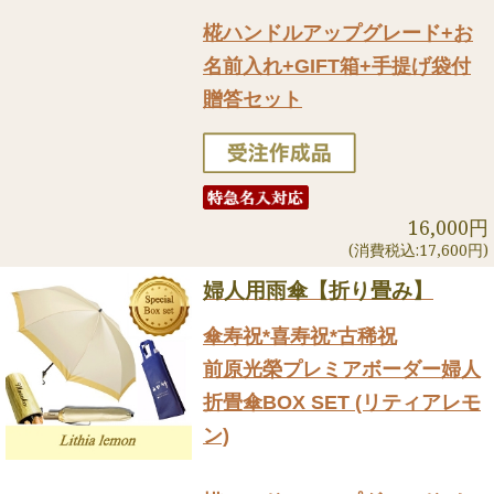
椛ハンドルアップグレード+お
名前入れ+GIFT箱+手提げ袋付
贈答セット
16,000円
(消費税込:17,600円)
婦人用雨傘【折り畳み】
傘寿祝*喜寿祝*古稀祝
前原光榮プレミアボーダー婦人
折畳傘BOX SET (リティアレモ
ン)