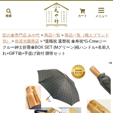
検索
カート
メニュー
匠の傘専門店 みや竹
>
商品一覧
>
商品一覧（職人ブランド
別）
>
前原光榮商店
> *退職祝 還暦祝 傘寿祝*G-Crewジー
クルー紳士折畳傘BOX SET (Mグリーン)椛ハンドル+名前入
れ+GIFT箱+手提げ袋付 贈答セット