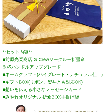
**セット内容**
■前原光榮商店 G-Crewジークルー折畳傘
※椛ハンドルアップグレード
■ネームクラフト(ハイグレード・ナチュラル仕上)
■ギフトBOX(リボン、熨斗とも対応OK)
■想いを伝える小さなメッセージカード
■みや竹オリジナル 折傘BOX手提げ袋