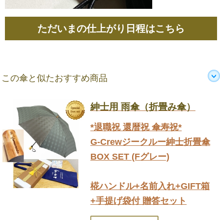
ただいまの仕上がり日程はこちら
この傘と似たおすすめ商品
紳士用 雨傘（折畳み傘）
*退職祝 還暦祝 傘寿祝*
G-Crewジークルー紳士折畳傘
BOX SET (Fグレー)
椛ハンドル+名前入れ+GIFT箱
+手提げ袋付 贈答セット