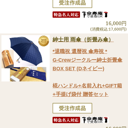
16,000円
(消費税込:17,600円)
紳士用 雨傘（折畳み傘）
*退職祝 還暦祝 傘寿祝 *
G-Crewジークルー紳士折畳傘
BOX SET (Dネイビー)
椛ハンドル+名前入れ+GIFT箱
+手提げ袋付 贈答セット