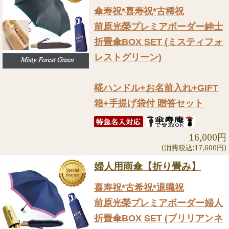
傘寿祝*喜寿祝*古稀祝
前原光榮プレミアボーダー紳士
折畳傘BOX SET (ミスティフォ
レストグリーン)
椛ハンドル+お名前入れ+GIFT
箱+手提げ袋付 贈答セット
16,000円
(消費税込:17,600円)
婦人用雨傘【折り畳み】
喜寿祝*古希祝*退職祝
前原光榮プレミアボーダー婦人
折畳傘BOX SET (ブリリアンネ