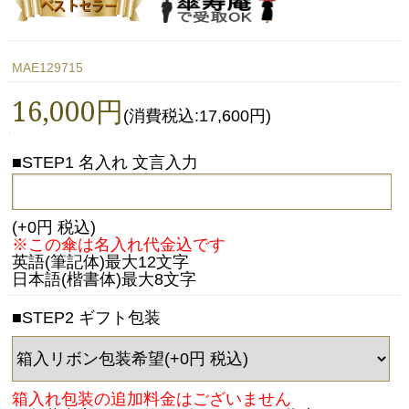
MAE129715
16,000円
(消費税込:17,600円)
■STEP1 名入れ 文言入力
(+0円 税込)
※この傘は名入れ代金込です
英語(筆記体)最大12文字
日本語(楷書体)最大8文字
■STEP2 ギフト包装
箱入れ包装の追加料金はございません