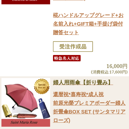
椛ハンドルアップグレード+お
名前入れ+GIFT箱+手提げ袋付
贈答セット
16,000円
(消費税込:17,600円)
婦人用雨傘【折り畳み】
還暦祝*喜寿祝*成人祝
前原光榮プレミアボーダー婦人
折畳傘BOX SET (サンタマリア
ローズ)