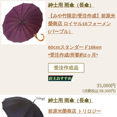
紳士用 雨傘（長傘）
【みや竹限定/受注作成】前原光
榮商店 ロイヤル16フォーメン
(パープル）
60cmスタンダード16ken
*受注作成/所要約2ヶ月*
35,000円
(消費税込:38,500円)
紳士用 雨傘（長傘）
前原光榮商店 トリロジー