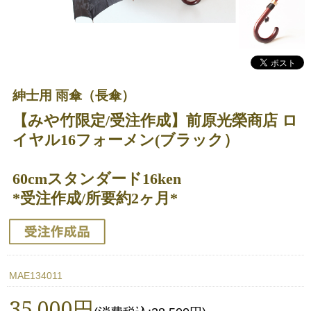
紳士用 雨傘（長傘）
【みや竹限定/受注作成】前原光榮商店 ロ
イヤル16フォーメン(ブラック）
60cmスタンダード16ken
*受注作成/所要約2ヶ月*
MAE134011
35,000円