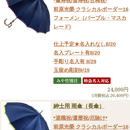
*傘寿祝/喜寿祝/古稀祝*
前原光榮 クラシカルボーダー16
フォーメン（パープル・マスカ
レード)
仕上予定★名入れなし8/20
名入プレート有8/20
手彫り名入有 8/29
玉留め彫刻9/19
24,000円
(消費税込:26,400円)
紳士用 雨傘（長傘）
*退職祝/還暦祝/厄除け*
前原光榮 クラシカルボーダー16