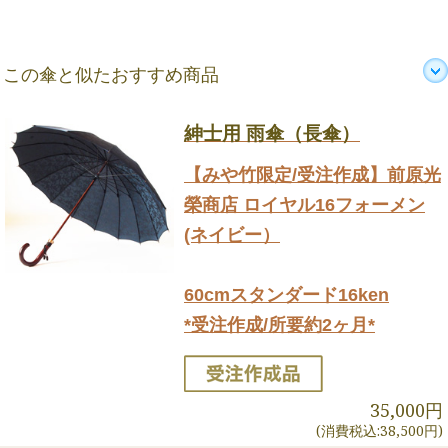
この傘と似たおすすめ商品
紳士用 雨傘（長傘）
【みや竹限定/受注作成】前原光
榮商店 ロイヤル16フォーメン
(ネイビー）
60cmスタンダード16ken
*受注作成/所要約2ヶ月*
35,000円
(消費税込:38,500円)