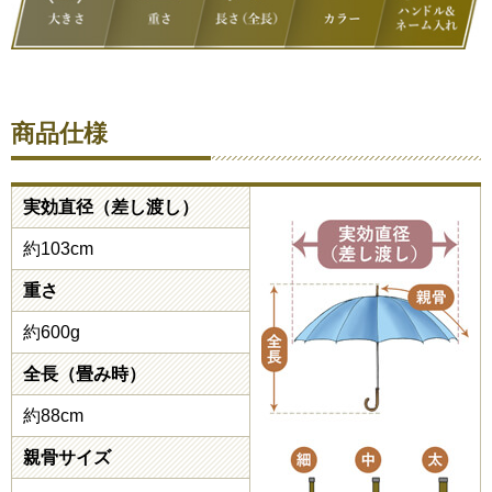
商品仕様
実効直径（差し渡し）
約103cm
重さ
約600g
全長（畳み時）
約88cm
親骨サイズ