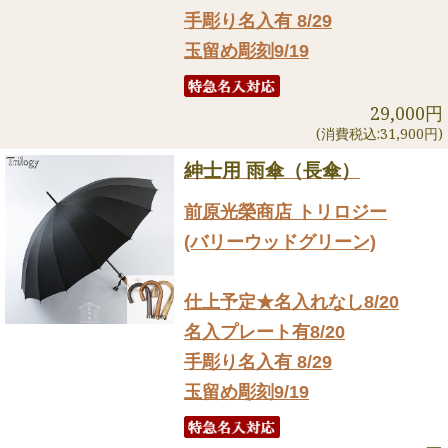
手彫り名入有 8/29
玉留め彫刻9/19
29,000円
(消費税込:31,900円)
紳士用 雨傘（長傘）
前原光榮商店 トリロジー
(バリーウッドグリーン)
仕上予定★名入れなし8/20
名入プレート有8/20
手彫り名入有 8/29
玉留め彫刻9/19