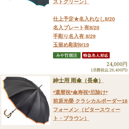
ストグリーン）
仕上予定★名入れなし8/20
名入プレート有8/20
手彫り名入有 8/29
玉留め彫刻9/19
24,000円
(消費税込:26,400円)
紳士用 雨傘（長傘）
*還暦祝*傘寿祝*厄除け*
前原光榮 クラシカルボーダー16
フォーメン（ビタースウィー
ト・ブラウン）