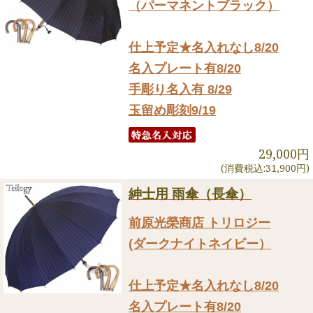
（パーマネントブラック）
仕上予定★名入れなし8/20
名入プレート有8/20
手彫り名入有 8/29
玉留め彫刻9/19
29,000円
(消費税込:31,900円)
紳士用 雨傘（長傘）
前原光榮商店 トリロジー
(ダークナイトネイビー）
仕上予定★名入れなし8/20
名入プレート有8/20