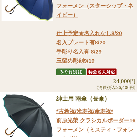
フォーメン（スターシップ・ネ
イビー）
仕上予定★名入れなし8/20
名入プレート有8/20
手彫り名入有 8/29
玉留め彫刻9/19
24,000円
(消費税込:26,400円)
紳士用 雨傘（長傘）
*古希祝/米寿祝/傘寿祝*
前原光榮 クラシカルボーダー16
フォーメン（ミスティ・フォレ