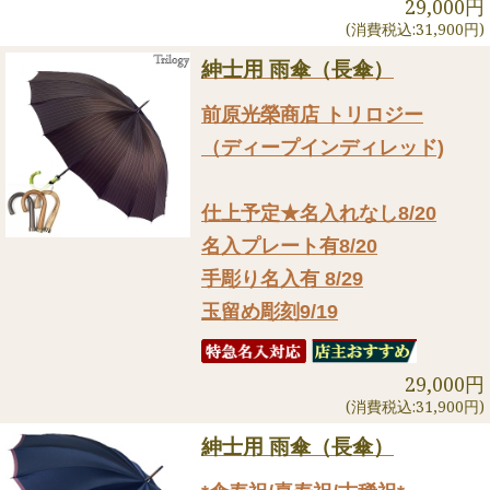
29,000円
(消費税込:31,900円)
紳士用 雨傘（長傘）
前原光榮商店 トリロジー
（ディープインディレッド)
仕上予定★名入れなし8/20
名入プレート有8/20
手彫り名入有 8/29
玉留め彫刻9/19
29,000円
(消費税込:31,900円)
紳士用 雨傘（長傘）