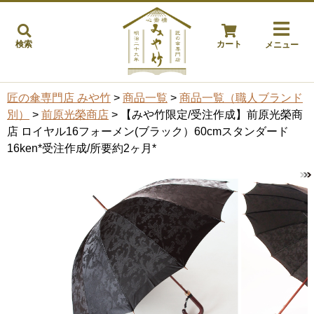
検索
カート
メニュー
匠の傘専門店 みや竹
>
商品一覧
>
商品一覧（職人ブランド
別）
>
前原光榮商店
> 【みや竹限定/受注作成】前原光榮商
店 ロイヤル16フォーメン(ブラック）60cmスタンダード
16ken*受注作成/所要約2ヶ月*