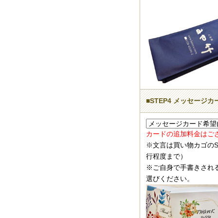
■STEP4 メッセージ
カードの追加料金はご
※文言は買い物カゴのS
行程度まで）
※ご自身で手書きされ
選びください。