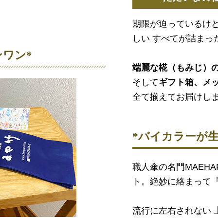
期限が迫っているけ
しい すべてが詰まっ
ワン*
端麗な椛（もみじ）
そして
ギフト箱、メ
全て揃えてお届けし
*バイカラーが
職人傘の名門MAEH
ト。絶妙に絡まって
流行に左右されない 