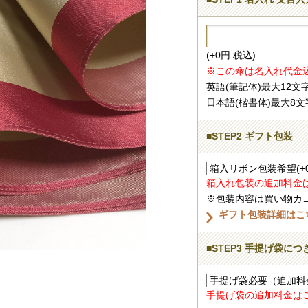
(+0円 税込)
※この傘は名入れ代金
英語(筆記体)最大12
日本語(楷書体)最大8文
■STEP2 ギフト包装
箱入れ包装の追加料金
※包装内容は買い物カゴ
ギフト包装詳細はこ
■STEP3 手提げ袋に
手提げ袋の追加料金は