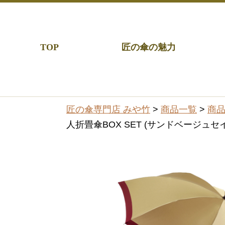
TOP
匠の傘の魅力
匠の傘専門店 みや竹
>
商品一覧
>
商
人折畳傘BOX SET (サンドベージュ