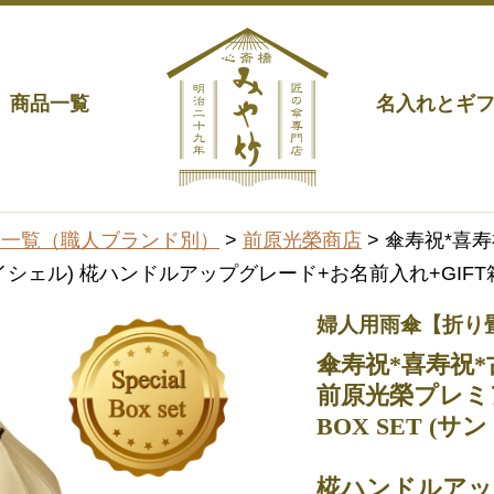
商品一覧
名入れとギ
品一覧（職人ブランド別）
>
前原光榮商店
> 傘寿祝*喜
セイシェル) 椛ハンドルアップグレード+お名前入れ+GIF
婦人用雨傘【折り
傘寿祝*喜寿祝*
前原光榮プレミ
BOX SET (
椛ハンドルアッ