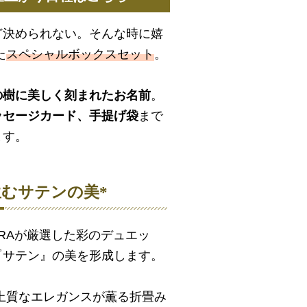
ど決められない。そんな時に嬉
た
スペシャルボックスセット
。
の樹に美しく刻まれたお名前
。
ッセージカード、手提げ袋
まで
ます。
生むサテンの美*
ARAが厳選した彩のデュエッ
『サテン』の美を形成します。
上質なエレガンスが薫る折畳み