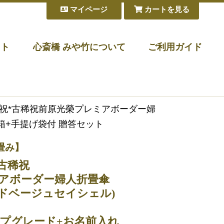
マイページ
カートを見る
フト
心斎橋 みや竹について
ご利用ガイド
寿祝*古稀祝前原光榮プレミアボーダー婦
T箱+手提げ袋付 贈答セット
畳み】
古稀祝
アボーダー婦人折畳傘
サンドベージュセイシェル)
プグレード+お名前入れ