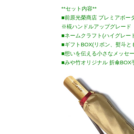
**セット内容**
■前原光榮商店 プレミアボー
※椛ハンドルアップグレード
■ネームクラフト(ハイグレー
■ギフトBOX(リボン、熨斗と
■想いを伝える小さなメッセ
■みや竹オリジナル 折傘BOX