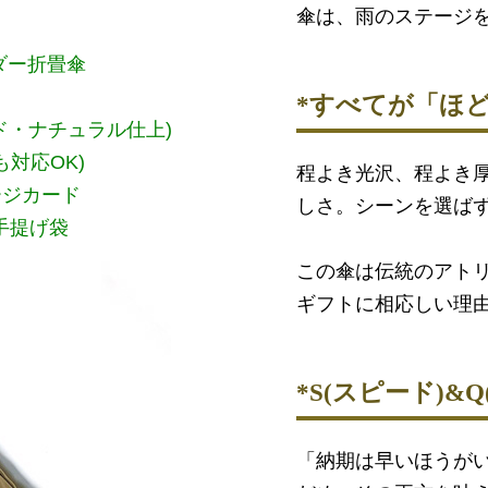
傘は、雨のステージ
ダー折畳傘
*すべてが「ほ
ド・ナチュラル仕上)
も対応OK)
程よき光沢、程よき
ージカード
しさ。シーンを選ば
手提げ袋
この傘は伝統のアト
ギフトに相応しい理
*S(スピード)&
「納期は早いほうが