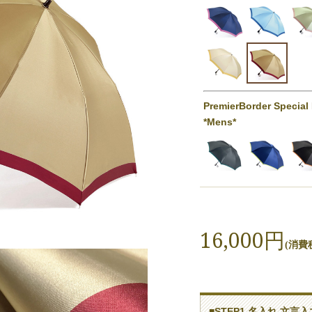
PremierBorder Special
*Mens*
16,000円
(消費税
■STEP1 名入れ 文言入