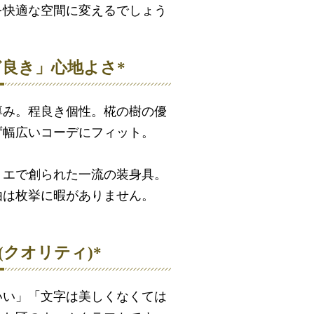
を快適な空間に変えるでしょう
ど良き」心地よさ*
厚み。程良き個性。椛の樹の優
ず幅広いコーデにフィット。
リエで創られた一流の装身具。
由は枚挙に暇がありません。
Q(クオリティ)*
いい」「文字は美しくなくては