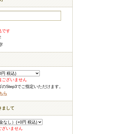
込です
文字
字
はございません
のStep3でご指定いただけます。
ちら
つきまして
ございません