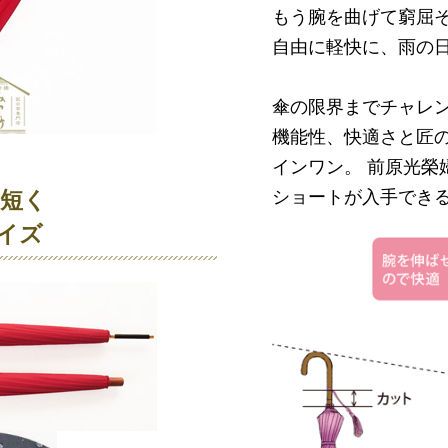
もう腕を曲げて窮屈
自由に軽快に、雨の
傘の限界までチャレン
機能性、快適さと匠の
インワン。 前原光榮
ショートが入手できる
も短く
イズ