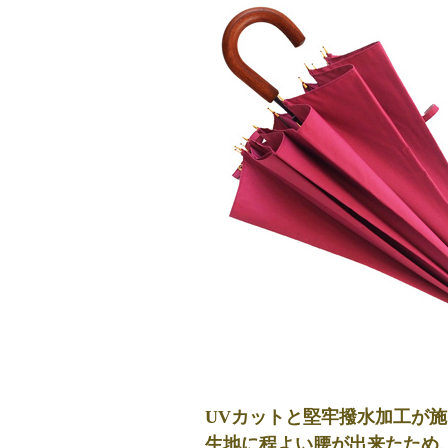
UVカットと堅牢撥水加工が
生地に
程よい腰
が出来たため