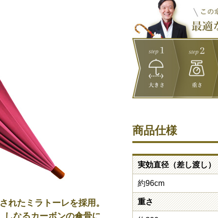
商品仕様
実効直径（差し渡し）
約96cm
重さ
施されたミラトーレを採用。
、しなるカーボンの傘骨に