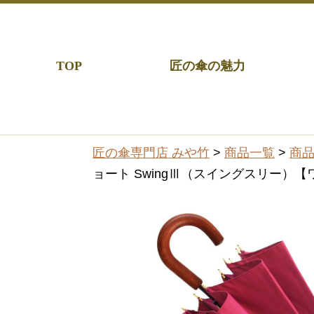
TOP
匠の傘の魅力
匠の傘専門店 みや竹
>
商品一覧
>
商
ョート SwingⅢ（スイングスリー）【