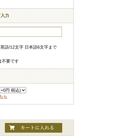
言入力
英語/12文字 日本語6文字まで
は不要です
ちら