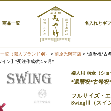
商品一覧
名入れとギ
品一覧（職人ブランド別）
>
前原光榮商店
> *還暦祝*
ワイン】*受注作成/約1ヶ月*
婦人用 雨傘（シ
*還暦祝*古希祝
フルサイズ・エ
SwingⅢ（ス