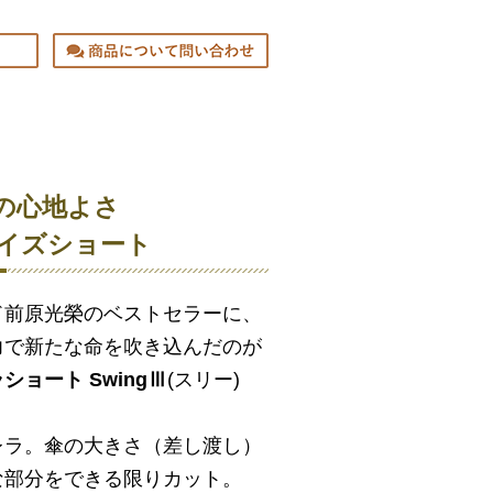
の心地よさ
サイズショート
ド前原光榮のベストセラーに、
力で新たな命を吹き込んだのが
ョート SwingⅢ
(スリー)
レラ。傘の大きさ（差し渡し）
な部分をできる限りカット。