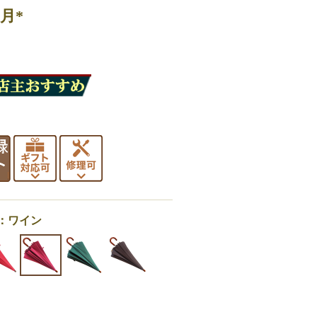
月*
色：ワイン