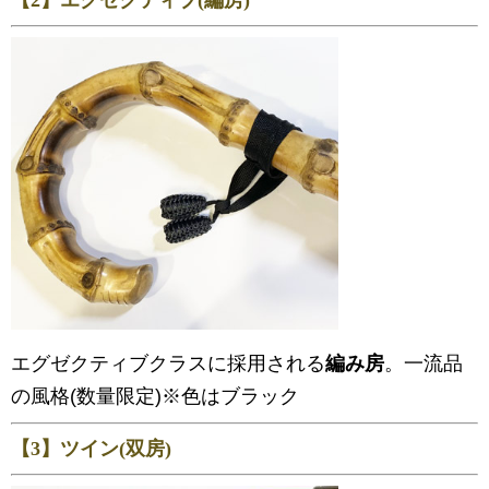
エグゼクティブクラスに採用される
編み房
。一流品
の風格(数量限定)※色はブラック
【3】ツイン(双房)