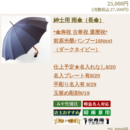
25,000円
(消費税込:27,500円)
紳士用 雨傘（長傘）
*傘寿祝 古希祝 還暦祝*
前原光榮バンブー16Next
（ダークネイビー）
仕上予定★名入れなし8/20
名入プレート有8/20
手彫り名入有 8/29
玉留め彫刻9/19
25,000円