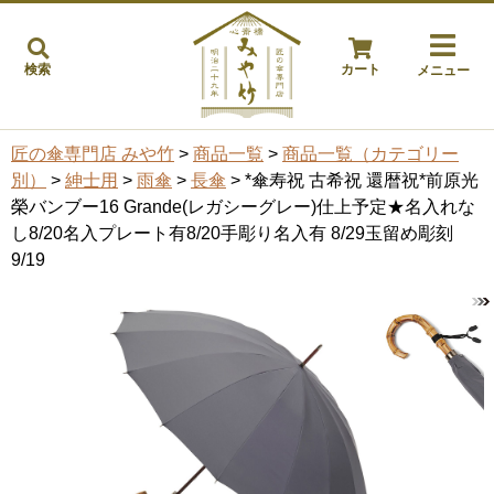
検索
カート
メニュー
匠の傘専門店 みや竹
>
商品一覧
>
商品一覧（カテゴリー
別）
>
紳士用
>
雨傘
>
長傘
> *傘寿祝 古希祝 還暦祝*前原光
榮バンブー16 Grande(レガシーグレー)仕上予定★名入れな
し8/20名入プレート有8/20手彫り名入有 8/29玉留め彫刻
9/19