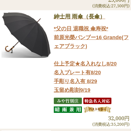
(消費税込:27,500円)
紳士用 雨傘（長傘）
*父の日 退職祝 傘寿祝*
前原光榮バンブー16 Grande(フ
ェアブラック)
仕上予定★名入れなし8/20
名入プレート有8/20
手彫り名入有 8/29
玉留め彫刻9/19
32,000円
(消費税込:35,200円)