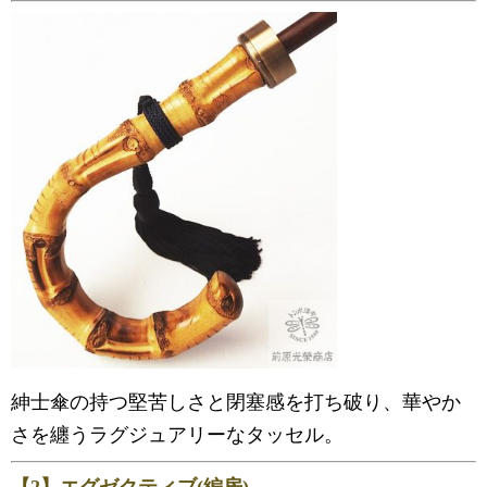
紳士傘の持つ堅苦しさと閉塞感を打ち破り、華やか
さを纏うラグジュアリーなタッセル。
【2】エグゼクティブ(編房)