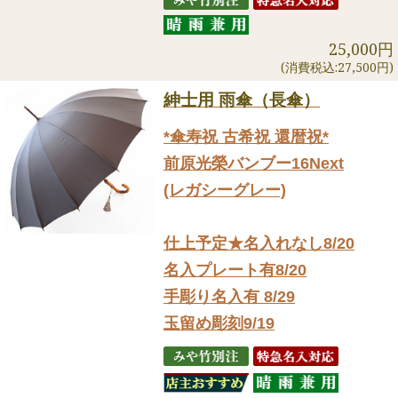
25,000円
(消費税込:27,500円)
紳士用 雨傘（長傘）
*傘寿祝 古希祝 還暦祝*
前原光榮バンブー16Next
(レガシーグレー)
仕上予定★名入れなし8/20
名入プレート有8/20
手彫り名入有 8/29
玉留め彫刻9/19