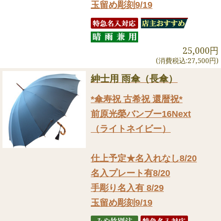
玉留め彫刻9/19
25,000円
(消費税込:27,500円)
紳士用 雨傘（長傘）
*傘寿祝 古希祝 還暦祝*
前原光榮バンブー16Next
（ライトネイビー）
仕上予定★名入れなし8/20
名入プレート有8/20
手彫り名入有 8/29
玉留め彫刻9/19