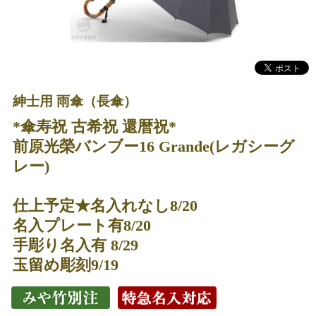
紳士用 雨傘（長傘）
*傘寿祝 古希祝 還暦祝*
前原光榮バンブー16 Grande(レガシーグ
レー)
仕上予定★名入れなし8/20
名入プレート有8/20
手彫り名入有 8/29
玉留め彫刻9/19