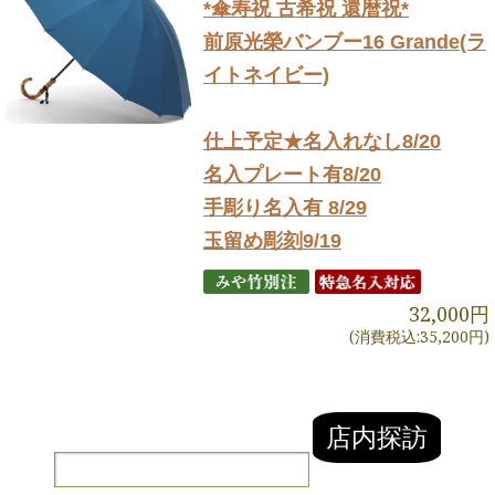
*傘寿祝 古希祝 還暦祝*
前原光榮バンブー16 Grande(ラ
イトネイビー)
仕上予定★名入れなし8/20
名入プレート有8/20
手彫り名入有 8/29
玉留め彫刻9/19
32,000円
(消費税込:35,200円)