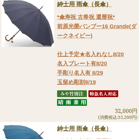
紳士用 雨傘（長傘）
*傘寿祝 古希祝 還暦祝*
前原光榮バンブー16 Grande(ダ
ークネイビー)
仕上予定★名入れなし8/20
名入プレート有8/20
手彫り名入有 8/29
玉留め彫刻9/19
32,000円
(消費税込:35,200円)
紳士用 雨傘（長傘）