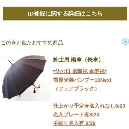
ID登録に関する詳細はこちら
この傘と似たおすすめ商品
紳士用 雨傘（長傘）
*父の日 退職祝 傘寿祝*
前原光榮バンブー16Next
（フェアブラック）
仕上がり予定★名入れなし8/20
名入プレート有8/20
手彫り名入有 8/29