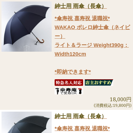
紳士用 雨傘（長傘）
*傘寿祝 喜寿祝 退職祝*
WAKAO ボレロ紳士傘（ネイビ
ー）
ライト＆ラージ Weight390g：
Width120cm
*即納できます*
18,000円
(消費税込:19,800円)
紳士用 雨傘（長傘）
*傘寿祝 喜寿祝 退職祝*