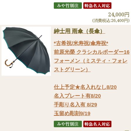
24,000円
(消費税込:26,400円)
紳士用 雨傘（長傘）
*古希祝/米寿祝/傘寿祝*
前原光榮 クラシカルボーダー16
フォーメン（ミスティ・フォレ
ストグリーン）
仕上予定★名入れなし8/20
名入プレート有8/20
手彫り名入有 8/29
玉留め彫刻9/19