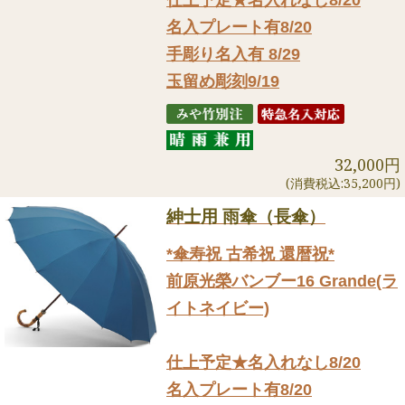
名入プレート有8/20
手彫り名入有 8/29
玉留め彫刻9/19
32,000円
(消費税込:35,200円)
紳士用 雨傘（長傘）
*傘寿祝 古希祝 還暦祝*
前原光榮バンブー16 Grande(ラ
イトネイビー)
仕上予定★名入れなし8/20
名入プレート有8/20