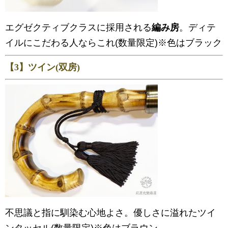
エグゼクティブクラスに採用される
編み房
。ディテ
イルにこだわる人ならこれ(数量限定)※色はブラック
【3】ツイン(双房)
不思議と指に馴染む心地よさ。優しさに溢れたツイ
ンタッセル(数量限定)※色はブラウン