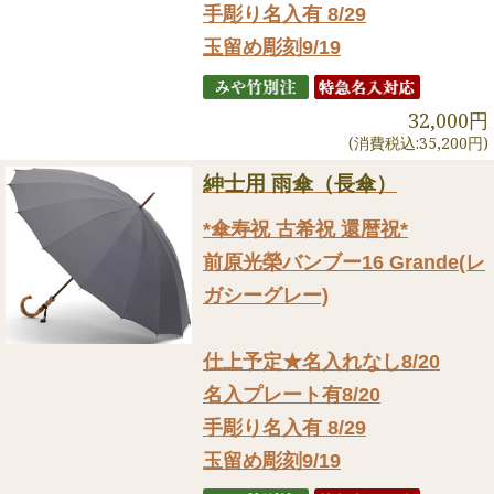
手彫り名入有 8/29
玉留め彫刻9/19
32,000円
(消費税込:35,200円)
紳士用 雨傘（長傘）
*傘寿祝 古希祝 還暦祝*
前原光榮バンブー16 Grande(レ
ガシーグレー)
仕上予定★名入れなし8/20
名入プレート有8/20
手彫り名入有 8/29
玉留め彫刻9/19