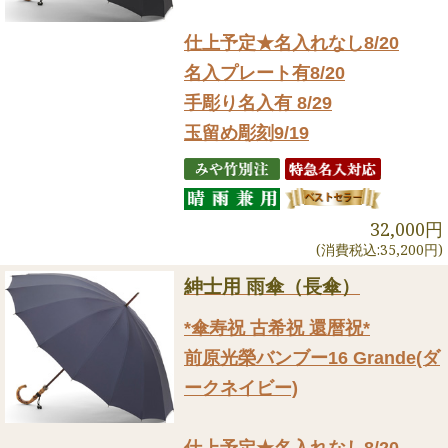
仕上予定★名入れなし8/20
名入プレート有8/20
手彫り名入有 8/29
玉留め彫刻9/19
32,000円
(消費税込:35,200円)
紳士用 雨傘（長傘）
*傘寿祝 古希祝 還暦祝*
前原光榮バンブー16 Grande(ダ
ークネイビー)
仕上予定★名入れなし8/20