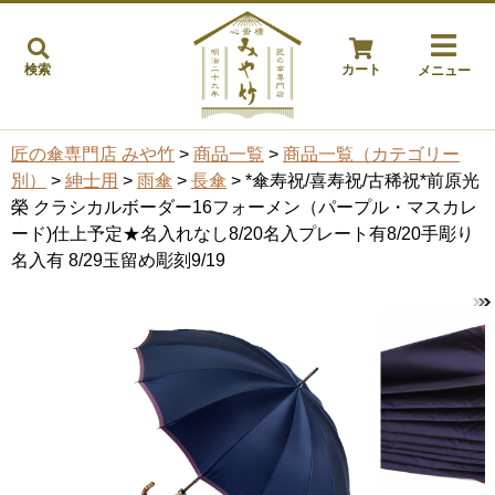
検索
カート
メニュー
匠の傘専門店 みや竹
>
商品一覧
>
商品一覧（カテゴリー
別）
>
紳士用
>
雨傘
>
長傘
> *傘寿祝/喜寿祝/古稀祝*前原光
榮 クラシカルボーダー16フォーメン（パープル・マスカレ
ード)仕上予定★名入れなし8/20名入プレート有8/20手彫り
名入有 8/29玉留め彫刻9/19