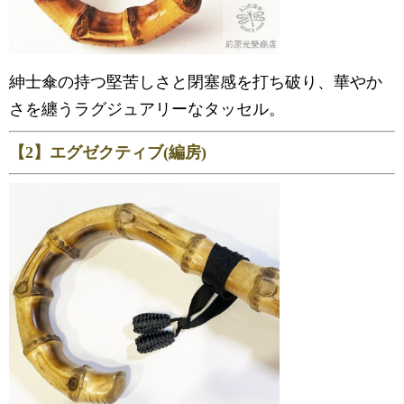
紳士傘の持つ堅苦しさと閉塞感を打ち破り、華やか
さを纏うラグジュアリーなタッセル。
【2】エグゼクティブ(編房)