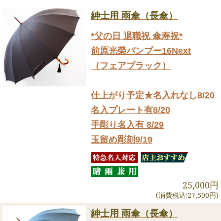
紳士用 雨傘（長傘）
*父の日 退職祝 傘寿祝*
前原光榮バンブー16Next
（フェアブラック）
仕上がり予定★名入れなし8/20
名入プレート有8/20
手彫り名入有 8/29
玉留め彫刻9/19
25,000円
(消費税込:27,500円)
紳士用 雨傘（長傘）