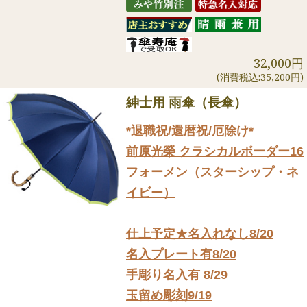
32,000円
(消費税込:35,200円)
紳士用 雨傘（長傘）
*退職祝/還暦祝/厄除け*
前原光榮 クラシカルボーダー16
フォーメン（スターシップ・ネ
イビー）
仕上予定★名入れなし8/20
名入プレート有8/20
手彫り名入有 8/29
玉留め彫刻9/19