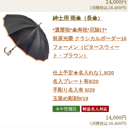
24,000円
(消費税込:26,400円)
紳士用 雨傘（長傘）
*還暦祝*傘寿祝*厄除け*
前原光榮 クラシカルボーダー16
フォーメン（ビタースウィー
ト・ブラウン）
仕上予定★名入れなし8/20
名入プレート有8/20
手彫り名入有 8/29
玉留め彫刻9/19
24,000円
(消費税込:26,400円)