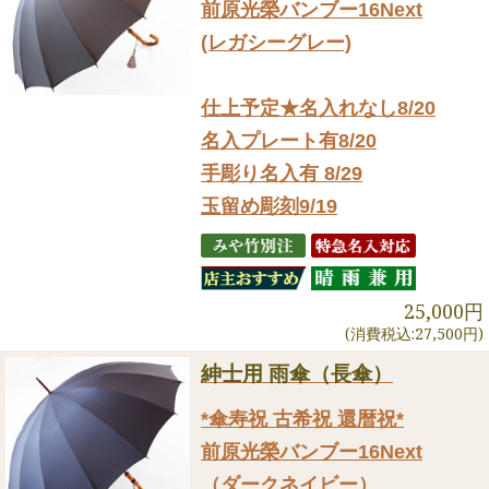
前原光榮バンブー16Next
(レガシーグレー)
仕上予定★名入れなし8/20
名入プレート有8/20
手彫り名入有 8/29
玉留め彫刻9/19
25,000円
(消費税込:27,500円)
紳士用 雨傘（長傘）
*傘寿祝 古希祝 還暦祝*
前原光榮バンブー16Next
（ダークネイビー）