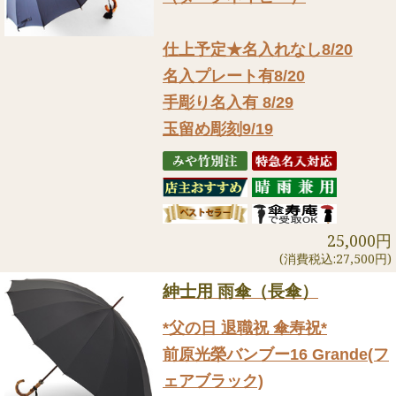
仕上予定★名入れなし8/20
名入プレート有8/20
手彫り名入有 8/29
玉留め彫刻9/19
25,000円
(消費税込:27,500円)
紳士用 雨傘（長傘）
*父の日 退職祝 傘寿祝*
前原光榮バンブー16 Grande(フ
ェアブラック)