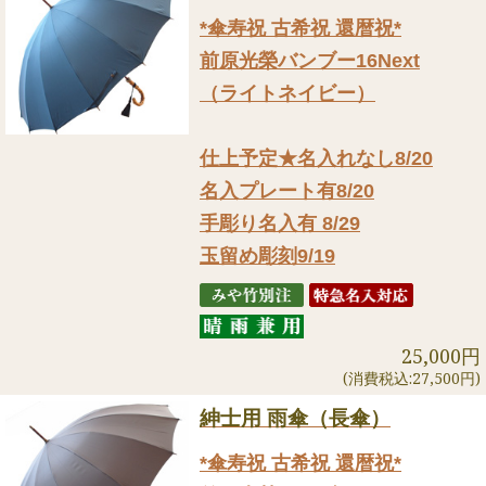
*傘寿祝 古希祝 還暦祝*
前原光榮バンブー16Next
（ライトネイビー）
仕上予定★名入れなし8/20
名入プレート有8/20
手彫り名入有 8/29
玉留め彫刻9/19
25,000円
(消費税込:27,500円)
紳士用 雨傘（長傘）
*傘寿祝 古希祝 還暦祝*