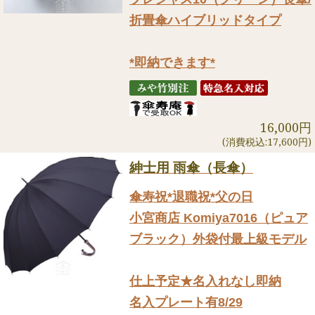
折畳傘ハイブリッドタイプ
*即納できます*
16,000円
(消費税込:17,600円)
紳士用 雨傘（長傘）
傘寿祝*退職祝*父の日
小宮商店 Komiya7016（ピュア
ブラック）外袋付最上級モデル
仕上予定★名入れなし即納
名入プレート有8/29