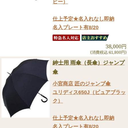
ビー）
仕上予定★名入れなし即納
名入プレート有8/20
38,000円
(消費税込:41,800円)
紳士用 雨傘（長傘）ジャンプ
傘
小宮商店 匠のジャンプ傘
ユリディス650J（ピュアブラッ
ク）
仕上予定★名入れなし即納
名入プレート有8/20