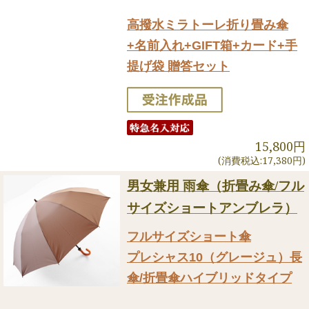
高撥水ミラトーレ折り畳み傘
+名前入れ+GIFT箱+カード+手
提げ袋 贈答セット
15,800円
(消費税込:17,380円)
男女兼用 雨傘（折畳み傘/フル
サイズショートアンブレラ）
フルサイズショート傘
プレシャス10（グレージュ）長
傘/折畳傘ハイブリッドタイプ