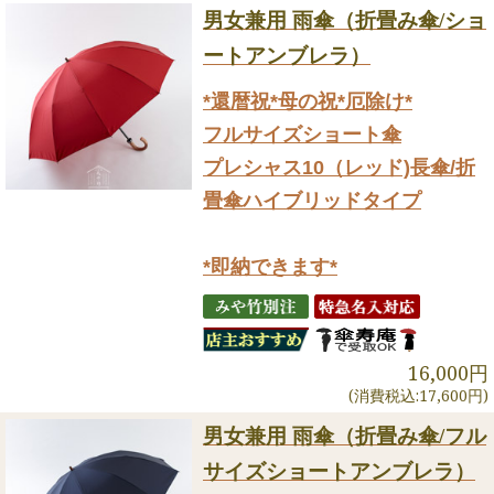
男女兼用 雨傘（折畳み傘/ショ
ートアンブレラ）
*還暦祝*母の祝*厄除け*
フルサイズショート傘
プレシャス10（レッド)長傘/折
畳傘ハイブリッドタイプ
*即納できます*
16,000円
(消費税込:17,600円)
男女兼用 雨傘（折畳み傘/フル
サイズショートアンブレラ）