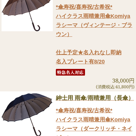
*傘寿祝/喜寿祝/古希祝*
ハイクラス雨晴兼用傘Komiya
ラシーマ（ヴィンテージ・ブラ
ウン）
仕上予定★名入れなし即納
名入プレート有8/20
38,000円
(消費税込:41,800円)
紳士用 雨傘/雨晴兼用（長傘）
*傘寿祝/喜寿祝/古希祝*
ハイクラス雨晴兼用傘Komiya
ラシーマ（ダークリッチ・ネイ