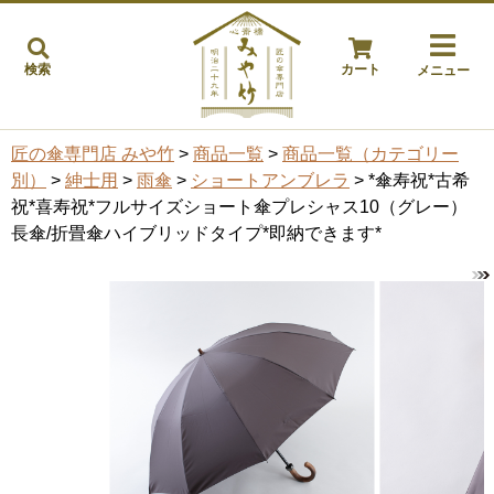
検索
カート
メニュー
匠の傘専門店 みや竹
>
商品一覧
>
商品一覧（カテゴリー
別）
>
紳士用
>
雨傘
>
ショートアンブレラ
> *傘寿祝*古希
祝*喜寿祝*フルサイズショート傘プレシャス10（グレー）
長傘/折畳傘ハイブリッドタイプ*即納できます*