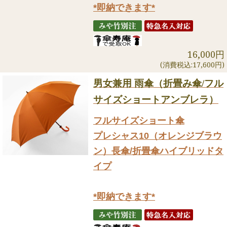
*即納できます*
16,000円
(消費税込:17,600円)
男女兼用 雨傘（折畳み傘/フル
サイズショートアンブレラ）
フルサイズショート傘
プレシャス10（オレンジブラウ
ン）長傘/折畳傘ハイブリッドタ
イプ
*即納できます*