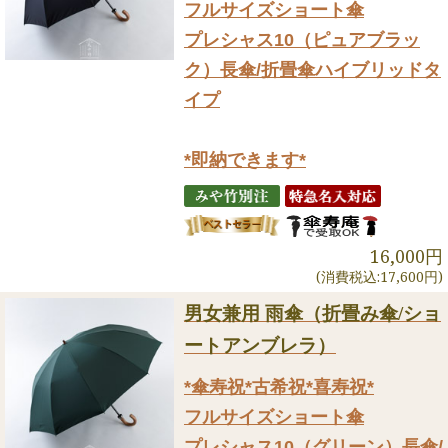
フルサイズショート傘
プレシャス10（ピュアブラッ
ク）長傘/折畳傘ハイブリッドタ
イプ
*即納できます*
16,000円
(消費税込:17,600円)
男女兼用 雨傘（折畳み傘/ショ
ートアンブレラ）
*傘寿祝*古希祝*喜寿祝*
フルサイズショート傘
プレシャス10（グリーン）長傘/