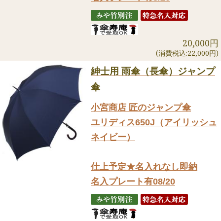
20,000円
(消費税込:22,000円)
紳士用 雨傘（長傘）ジャンプ
傘
小宮商店 匠のジャンプ傘
ユリディス650J（アイリッシュ
ネイビー）
仕上予定★名入れなし即納
名入プレート有08/20