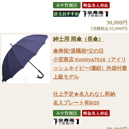
30,000円
(消費税込:33,000円)
紳士用 雨傘（長傘）
傘寿祝*退職祝*父の日
小宮商店 Komiya7016（アイリ
ッシュネイビー/濃紺）外袋付最
上級モデル
仕上予定★名入れなし即納
名入プレート有8/20