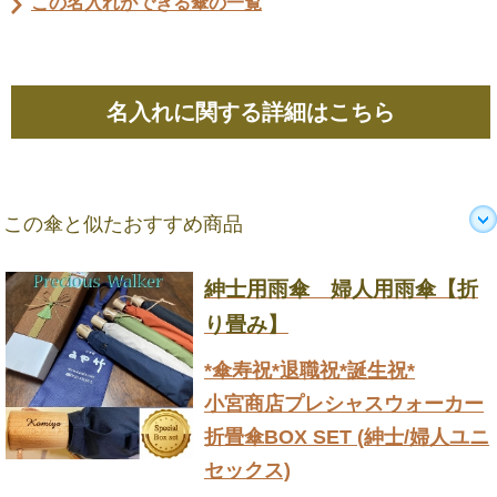
この名入れができる傘の一覧
名入れに関する詳細はこちら
この傘と似たおすすめ商品
紳士用雨傘 婦人用雨傘【折
り畳み】
*傘寿祝*退職祝*誕生祝*
小宮商店プレシャスウォーカー
折畳傘BOX SET (紳士/婦人ユニ
セックス)