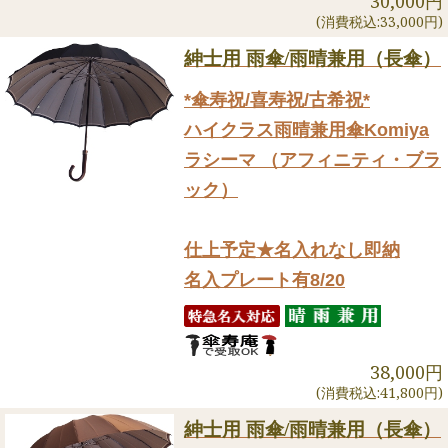
30,000円
(消費税込:33,000円)
紳士用 雨傘/雨晴兼用（長傘）
*傘寿祝/喜寿祝/古希祝*
ハイクラス雨晴兼用傘Komiya
ラシーマ （アフィニティ・ブラ
ック）
仕上予定★名入れなし即納
名入プレート有8/20
38,000円
(消費税込:41,800円)
紳士用 雨傘/雨晴兼用（長傘）