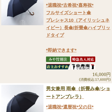
*退職祝*古希祝*喜寿祝*
フルサイズショート傘
プレシャス10（アイリッシュネ
イビー）長傘/折畳傘ハイブリッ
ドタイプ
*即納できます*
16,000円
(消費税込:17,600円)
男女兼用 雨傘（折畳み傘/ショ
ートアンブレラ）
*退職祝*還暦祝*父の日*