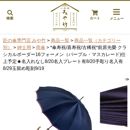
検索
カート
メニュー
匠の傘専門店 みや竹
>
商品一覧
>
商品一覧（カテゴリー
別）
>
紳士用
>
雨傘
> *傘寿祝/喜寿祝/古稀祝*前原光榮 クラ
シカルボーダー16フォーメン（パープル・マスカレード)仕
上予定★名入れなし8/20名入プレート有8/20手彫り名入有
8/29玉留め彫刻9/19