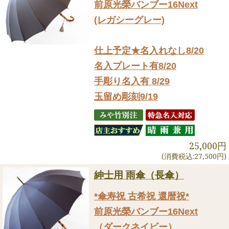
前原光榮バンブー16Next
(レガシーグレー)
仕上予定★名入れなし8/20
名入プレート有8/20
手彫り名入有 8/29
玉留め彫刻9/19
25,000円
(消費税込:27,500円)
紳士用 雨傘（長傘）
*傘寿祝 古希祝 還暦祝*
前原光榮バンブー16Next
（ダークネイビー）