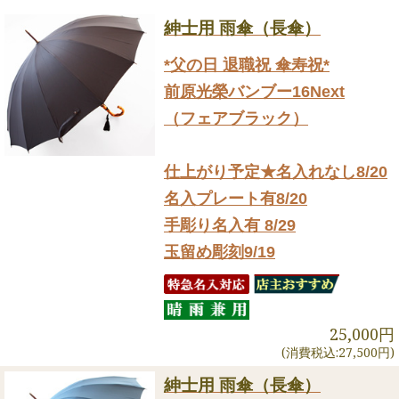
紳士用 雨傘（長傘）
*父の日 退職祝 傘寿祝*
前原光榮バンブー16Next
（フェアブラック）
仕上がり予定★名入れなし8/20
名入プレート有8/20
手彫り名入有 8/29
玉留め彫刻9/19
25,000円
(消費税込:27,500円)
紳士用 雨傘（長傘）