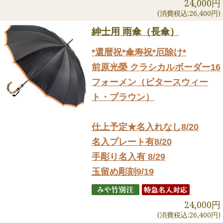
24,000円
(消費税込:26,400円)
紳士用 雨傘（長傘）
*還暦祝*傘寿祝*厄除け*
前原光榮 クラシカルボーダー16
フォーメン（ビタースウィー
ト・ブラウン）
仕上予定★名入れなし8/20
名入プレート有8/20
手彫り名入有 8/29
玉留め彫刻9/19
24,000円
(消費税込:26,400円)