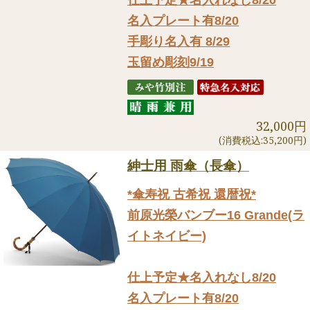
名入プレート有8/20
手彫り名入有 8/29
玉留め彫刻9/19
32,000円
(消費税込:35,200円)
紳士用 雨傘（長傘）
*傘寿祝 古希祝 還暦祝*
前原光榮バンブー16 Grande(ラ
イトネイビー)
仕上予定★名入れなし8/20
名入プレート有8/20