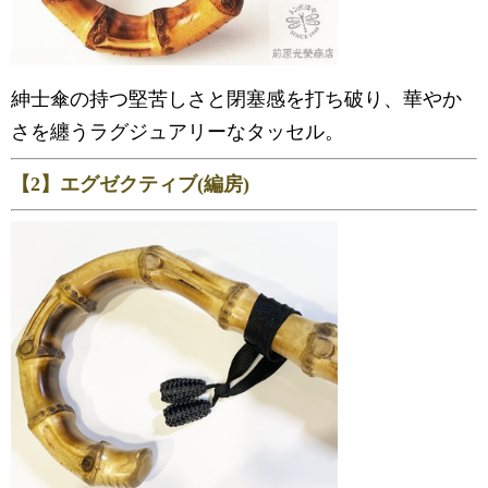
紳士傘の持つ堅苦しさと閉塞感を打ち破り、華やか
さを纏うラグジュアリーなタッセル。
【2】エグゼクティブ(編房)