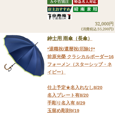
32,000円
(消費税込:35,200円)
紳士用 雨傘（長傘）
*退職祝/還暦祝/厄除け*
前原光榮 クラシカルボーダー16
フォーメン（スターシップ・ネ
イビー）
仕上予定★名入れなし8/20
名入プレート有8/20
手彫り名入有 8/29
玉留め彫刻9/19