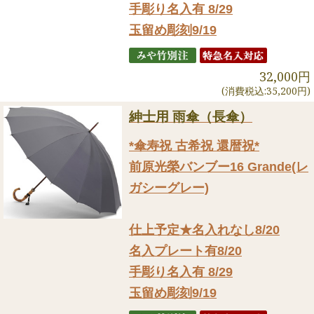
手彫り名入有 8/29
玉留め彫刻9/19
32,000円
(消費税込:35,200円)
紳士用 雨傘（長傘）
*傘寿祝 古希祝 還暦祝*
前原光榮バンブー16 Grande(レ
ガシーグレー)
仕上予定★名入れなし8/20
名入プレート有8/20
手彫り名入有 8/29
玉留め彫刻9/19