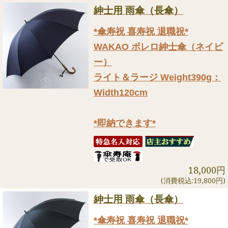
紳士用 雨傘（長傘）
*傘寿祝 喜寿祝 退職祝*
WAKAO ボレロ紳士傘（ネイビ
ー）
ライト＆ラージ Weight390g：
Width120cm
*即納できます*
18,000円
(消費税込:19,800円)
紳士用 雨傘（長傘）
*傘寿祝 喜寿祝 退職祝*