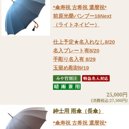
*傘寿祝 古希祝 還暦祝*
前原光榮バンブー16Next
（ライトネイビー）
仕上予定★名入れなし8/20
名入プレート有8/20
手彫り名入有 8/29
玉留め彫刻9/19
25,000円
(消費税込:27,500円)
紳士用 雨傘（長傘）
*傘寿祝 古希祝 還暦祝*