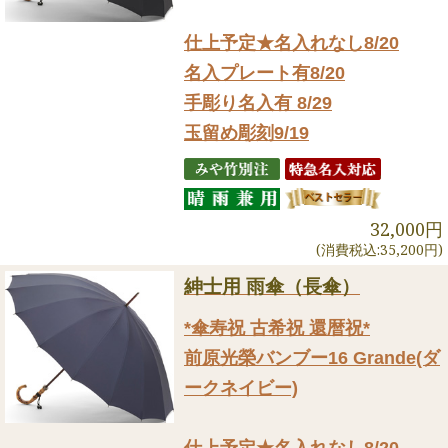
仕上予定★名入れなし8/20
名入プレート有8/20
手彫り名入有 8/29
玉留め彫刻9/19
32,000円
(消費税込:35,200円)
紳士用 雨傘（長傘）
*傘寿祝 古希祝 還暦祝*
前原光榮バンブー16 Grande(ダ
ークネイビー)
仕上予定★名入れなし8/20