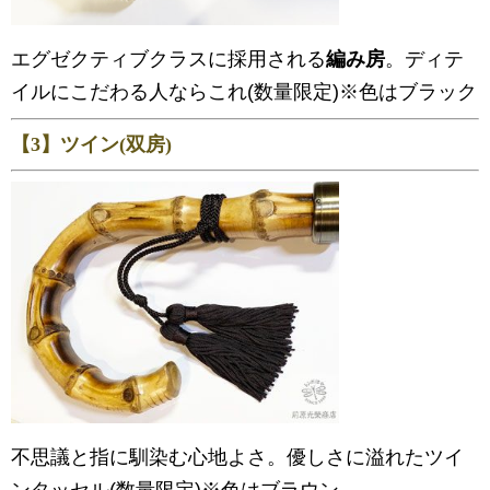
エグゼクティブクラスに採用される
編み房
。ディテ
イルにこだわる人ならこれ(数量限定)※色はブラック
【3】ツイン(双房)
不思議と指に馴染む心地よさ。優しさに溢れたツイ
ンタッセル(数量限定)※色はブラウン