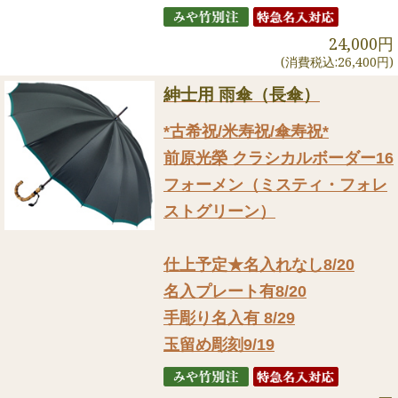
24,000円
(消費税込:26,400円)
紳士用 雨傘（長傘）
*古希祝/米寿祝/傘寿祝*
前原光榮 クラシカルボーダー16
フォーメン（ミスティ・フォレ
ストグリーン）
仕上予定★名入れなし8/20
名入プレート有8/20
手彫り名入有 8/29
玉留め彫刻9/19