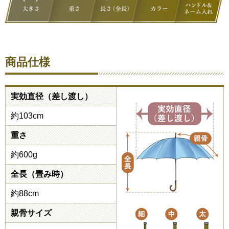
商品仕様
実効直径（差し渡し）
約103cm
重さ
約600g
全長（畳み時）
約88cm
親骨サイズ