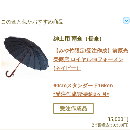
この傘と似たおすすめ商品
紳士用 雨傘（長傘）
【みや竹限定/受注作成】前原光
榮商店 ロイヤル16フォーメン
(ネイビー）
60cmスタンダード16ken
*受注作成/所要約2ヶ月*
35,000円
(消費税込:38,500円)