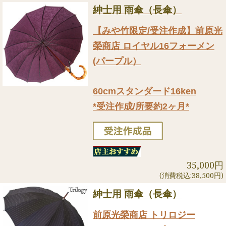
紳士用 雨傘（長傘）
【みや竹限定/受注作成】前原光
榮商店 ロイヤル16フォーメン
(パープル）
60cmスタンダード16ken
*受注作成/所要約2ヶ月*
35,000円
(消費税込:38,500円)
紳士用 雨傘（長傘）
前原光榮商店 トリロジー