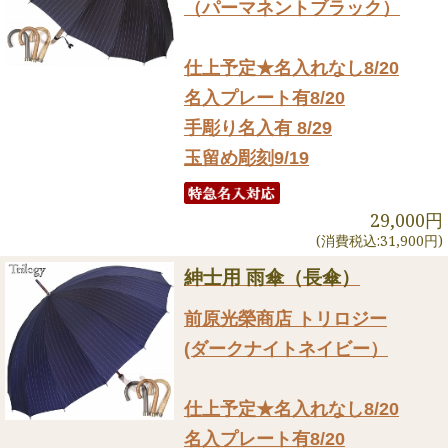
（パーマネントブラック）
仕上予定★名入れなし8/20
名入プレート有8/20
手彫り名入有 8/29
玉留め彫刻9/19
29,000円
(消費税込:31,900円)
紳士用 雨傘（長傘）
前原光榮商店 トリロジー
(ダークナイトネイビー）
仕上予定★名入れなし8/20
名入プレート有8/20