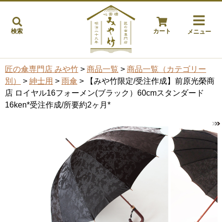
検索
カート
メニュー
匠の傘専門店 みや竹
>
商品一覧
>
商品一覧（カテゴリー
別）
>
紳士用
>
雨傘
> 【みや竹限定/受注作成】前原光榮商
店 ロイヤル16フォーメン(ブラック）60cmスタンダード
16ken*受注作成/所要約2ヶ月*