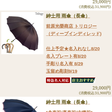
29,000円
(消費税込:31,900円)
紳士用 雨傘（長傘）
前原光榮商店 トリロジー
（ディープインディレッド)
仕上予定★名入れなし8/20
名入プレート有8/20
手彫り名入有 8/29
玉留め彫刻9/19
29,000円
(消費税込:31,900円)
紳士用 雨傘（長傘）