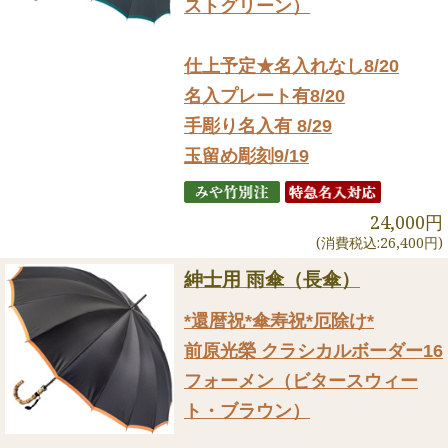
ストグリーン）
仕上予定★名入れなし8/20
名入プレート有8/20
手彫り名入有 8/29
玉留め彫刻9/19
24,000円
(消費税込:26,400円)
紳士用 雨傘（長傘）
*還暦祝*傘寿祝*厄除け*
前原光榮 クラシカルボーダー16
フォーメン（ビタースウィー
ト・ブラウン）