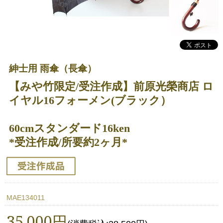
紳士用 雨傘（長傘）
【みや竹限定/受注作成】前原光榮商店 ロ
イヤル16フォーメン(ブラック）
60cmスタンダード16ken
*受注作成/所要約2ヶ月*
MAE134011
35,000円