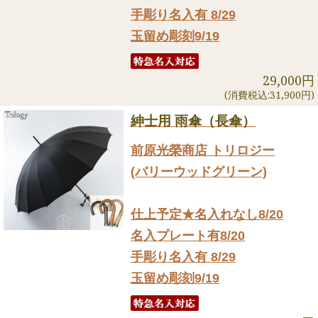
手彫り名入有 8/29
玉留め彫刻9/19
29,000円
(消費税込:31,900円)
紳士用 雨傘（長傘）
前原光榮商店 トリロジー
(バリーウッドグリーン)
仕上予定★名入れなし8/20
名入プレート有8/20
手彫り名入有 8/29
玉留め彫刻9/19