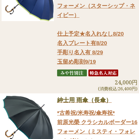
フォーメン（スターシップ・ネ
イビー）
仕上予定★名入れなし8/20
名入プレート有8/20
手彫り名入有 8/29
玉留め彫刻9/19
24,000円
(消費税込:26,400円)
紳士用 雨傘（長傘）
*古希祝/米寿祝/傘寿祝*
前原光榮 クラシカルボーダー16
フォーメン（ミスティ・フォレ