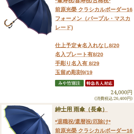
*傘寿祝/喜寿祝/古稀祝*
前原光榮 クラシカルボーダー16
フォーメン（パープル・マスカ
レード)
仕上予定★名入れなし8/20
名入プレート有8/20
手彫り名入有 8/29
玉留め彫刻9/19
24,000円
(消費税込:26,400円)
紳士用 雨傘（長傘）
*退職祝/還暦祝/厄除け*
前原光榮 クラシカルボーダー16