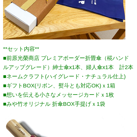
**セット内容**
■前原光榮商店 プレミアボーダー折畳傘（椛ハンド
ルアップグレード）紳士傘x1本、婦人傘x1本 計2本
■ネームクラフト(ハイグレード・ナチュラル仕上)
■ギフトBOX(リボン、熨斗とも対応OK)ｘ1箱
■想いを伝える小さなメッセージカードｘ1枚
■みや竹オリジナル 折傘BOX手提げｘ1袋