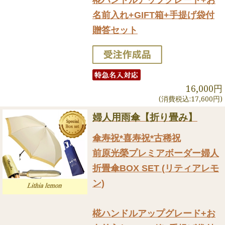
椛ハンドルアップグレード+お
名前入れ+GIFT箱+手提げ袋付
贈答セット
16,000円
(消費税込:17,600円)
婦人用雨傘【折り畳み】
傘寿祝*喜寿祝*古稀祝
前原光榮プレミアボーダー婦人
折畳傘BOX SET (リティアレモ
ン)
椛ハンドルアップグレード+お