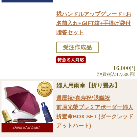
椛ハンドルアップグレード+お
名前入れ+GIFT箱+手提げ袋付
贈答セット
16,000円
(消費税込:17,600円)
婦人用雨傘【折り畳み】
還暦祝*喜寿祝*退職祝
前原光榮プレミアボーダー婦人
折畳傘BOX SET (ダークレッド
アットハート)