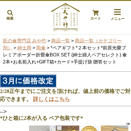
検索
カート
メニュー
匠の傘専門店 みや竹
>
商品一覧
>
商品一覧（カテゴリー
別）
>
紳士用
>
雨傘
> *ペアギフト*２本セット*前原光榮プ
レミアボーダー折畳傘BOX SET (紳士婦人ペアセレクト) 傘
2本+お名前入れ+GIFT箱+カード+手提げ袋 贈答セット
2/28正午までにご注文を頂ければ、値上前の価格でご対
応できます。
詳しくはこちら
-->
*ひと箱に2本が入る ペア包装です*