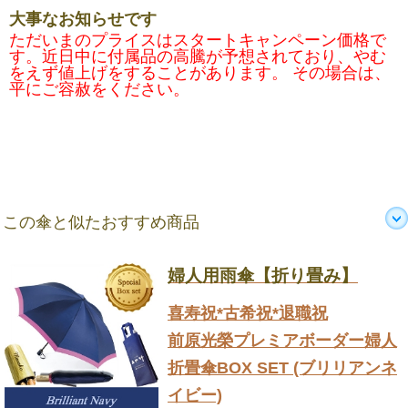
大事なお知らせです
ただいまのプライスはスタートキャンペーン価格で
す。近日中に付属品の高騰が予想されており、やむ
をえず値上げをすることがあります。 その場合は、
平にご容赦をください。
この傘と似たおすすめ商品
婦人用雨傘【折り畳み】
喜寿祝*古希祝*退職祝
前原光榮プレミアボーダー婦人
折畳傘BOX SET (ブリリアンネ
イビー)