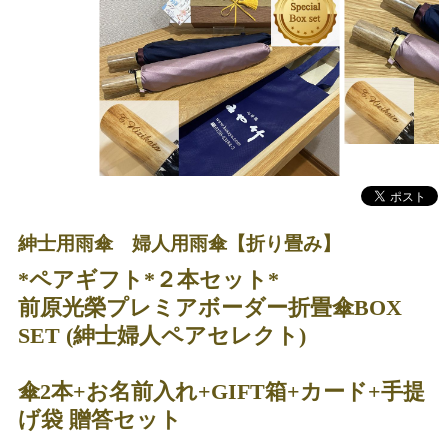
紳士用雨傘 婦人用雨傘【折り畳み】
*ペアギフト*２本セット*
前原光榮プレミアボーダー折畳傘BOX
SET (紳士婦人ペアセレクト)
傘2本+お名前入れ+GIFT箱+カード+手提
げ袋 贈答セット