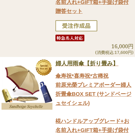
名前入れ+GIFT箱+手提げ袋付
贈答セット
16,000円
(消費税込:17,600円)
婦人用雨傘【折り畳み】
傘寿祝*喜寿祝*古稀祝
前原光榮プレミアボーダー婦人
折畳傘BOX SET (サンドベージ
ュセイシェル)
椛ハンドルアップグレード+お
名前入れ+GIFT箱+手提げ袋付