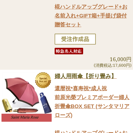
椛ハンドルアップグレード+お
名前入れ+GIFT箱+手提げ袋付
贈答セット
16,000円
(消費税込:17,600円)
婦人用雨傘【折り畳み】
還暦祝*喜寿祝*成人祝
前原光榮プレミアボーダー婦人
折畳傘BOX SET (サンタマリア
ローズ)