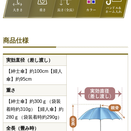
商品仕様
実効直径（差し渡し）
【紳士傘】約100cm【婦人
傘】約95cm
重さ
【紳士傘】約300ｇ（袋装
着時約310g）【婦人傘】約
280ｇ（袋装着時約290g）
全長（畳み時）