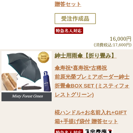
贈答セット
16,000円
(消費税込:17,600円)
紳士用雨傘【折り畳み】
傘寿祝*喜寿祝*古稀祝
前原光榮プレミアボーダー紳士
折畳傘BOX SET (ミスティフォ
レストグリーン)
椛ハンドル+お名前入れ+GIFT
箱+手提げ袋付 贈答セット