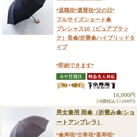
*退職祝*還暦祝*父の日*
フルサイズショート傘
プレシャス10（ピュアブラッ
ク）長傘/折畳傘ハイブリッドタ
イプ
*即納できます*
16,000円
(消費税込:17,600円)
男女兼用 雨傘（折畳み傘/ショ
ートアンブレラ）
*傘寿祝*古希祝*喜寿祝*