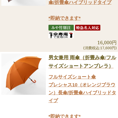
傘/折畳傘ハイブリッドタイプ
*即納できます*
16,000円
(消費税込:17,600円)
男女兼用 雨傘（折畳み傘/フル
サイズショートアンブレラ）
フルサイズショート傘
プレシャス10（オレンジブラウ
ン）長傘/折畳傘ハイブリッドタ
イプ
*即納できます*