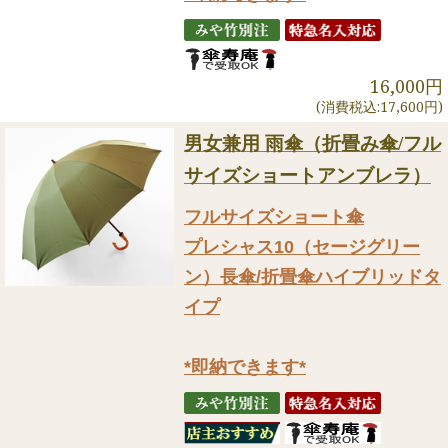
16,000円
(消費税込:17,600円)
男女兼用 雨傘（折畳み傘/フル
サイズショートアンブレラ）
フルサイズショート傘
プレシャス10（セージグリー
ン）長傘/折畳傘ハイブリッドタ
イプ
*即納できます*