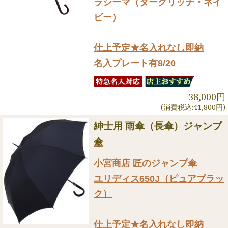
ラシーマ（ダークリッチ・ネイ
ビー）
仕上予定★名入れなし即納
名入プレート有8/20
38,000円
(消費税込:41,800円)
紳士用 雨傘（長傘）ジャンプ
傘
小宮商店 匠のジャンプ傘
ユリディス650J（ピュアブラッ
ク）
仕上予定★名入れなし即納