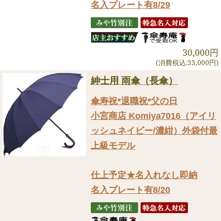
名入プレート有8/29
30,000円
(消費税込:33,000円)
紳士用 雨傘（長傘）
傘寿祝*退職祝*父の日
小宮商店 Komiya7016（アイリ
ッシュネイビー/濃紺）外袋付最
上級モデル
仕上予定★名入れなし即納
名入プレート有8/20