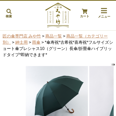
検索
カート
メニュー
匠の傘専門店 みや竹
>
商品一覧
>
商品一覧（カテゴリー
別）
>
紳士用
>
雨傘
> *傘寿祝*古希祝*喜寿祝*フルサイズシ
ョート傘プレシャス10（グリーン）長傘/折畳傘ハイブリッ
ドタイプ*即納できます*