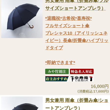
男女兼用 雨傘（折畳み傘/フル
サイズショートアンブレラ）
*退職祝*古希祝*喜寿祝*
フルサイズショート傘
プレシャス10（アイリッシュネ
イビー）長傘/折畳傘ハイブリッ
ドタイプ
*即納できます*
16,000円
(消費税込:17,600円)
男女兼用 雨傘（折畳み傘/ショ
ートアンブレラ）