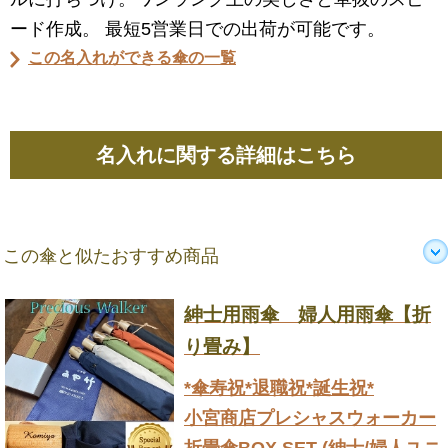
ード作成。 最短5営業日での出荷が可能です。
この名入れができる傘の一覧
名入れに関する詳細はこちら
この傘と似たおすすめ商品
紳士用雨傘 婦人用雨傘【折
り畳み】
*傘寿祝*退職祝*誕生祝*
小宮商店プレシャスウォーカー