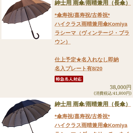
紳士用 雨傘/雨晴兼用（長傘）
*傘寿祝/喜寿祝/古希祝*
ハイクラス雨晴兼用傘Komiya
ラシーマ（ヴィンテージ・ブラ
ウン）
仕上予定★名入れなし即納
名入プレート有8/20
38,000円
(消費税込:41,800円)
紳士用 雨傘/雨晴兼用（長傘）
*傘寿祝/喜寿祝/古希祝*
ハイクラス雨晴兼用傘Komiya