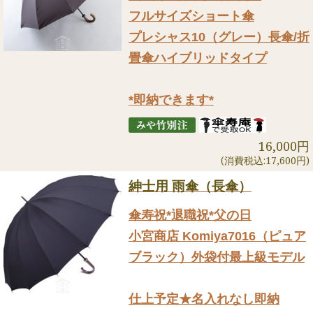
フルサイズショート傘
プレシャス10（グレー）長傘/折
畳傘ハイブリッドタイプ
*即納できます*
16,000円
(消費税込:17,600円)
紳士用 雨傘（長傘）
傘寿祝*退職祝*父の日
小宮商店 Komiya7016（ピュア
ブラック）外袋付最上級モデル
仕上予定★名入れなし即納