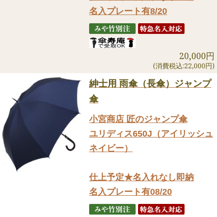
名入プレート有8/20
20,000円
(消費税込:22,000円)
紳士用 雨傘（長傘）ジャンプ
傘
小宮商店 匠のジャンプ傘
ユリディス650J（アイリッシュ
ネイビー）
仕上予定★名入れなし即納
名入プレート有08/20