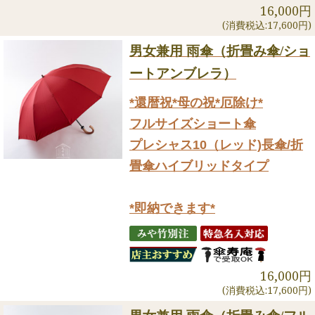
16,000円
(消費税込:17,600円)
男女兼用 雨傘（折畳み傘/ショ
ートアンブレラ）
*還暦祝*母の祝*厄除け*
フルサイズショート傘
プレシャス10（レッド)長傘/折
畳傘ハイブリッドタイプ
*即納できます*
16,000円
(消費税込:17,600円)