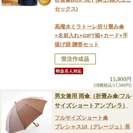
折畳傘BOX SET (紳士/婦人ユニ
セックス)
高撥水ミラトーレ折り畳み傘
+名前入れ+GIFT箱+カード+手
提げ袋 贈答セット
15,800円
(消費税込:17,380円)
男女兼用 雨傘（折畳み傘/フル
サイズショートアンブレラ）
フルサイズショート傘
プレシャス10（グレージュ）長