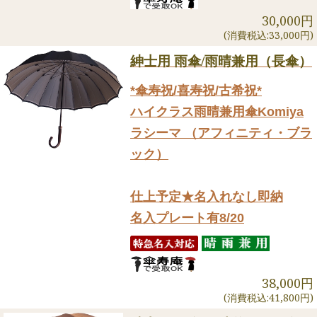
30,000円
(消費税込:33,000円)
紳士用 雨傘/雨晴兼用（長傘）
*傘寿祝/喜寿祝/古希祝*
ハイクラス雨晴兼用傘Komiya
ラシーマ （アフィニティ・ブラ
ック）
仕上予定★名入れなし即納
名入プレート有8/20
38,000円
(消費税込:41,800円)