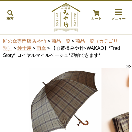
検索
カート
メニュー
匠の傘専門店 みや竹
>
商品一覧
>
商品一覧（カテゴリー
別）
>
紳士用
>
雨傘
> 【心斎橋みや竹×WAKAO】*Trad
Story* ロイヤルマイルベージュ*即納できます*