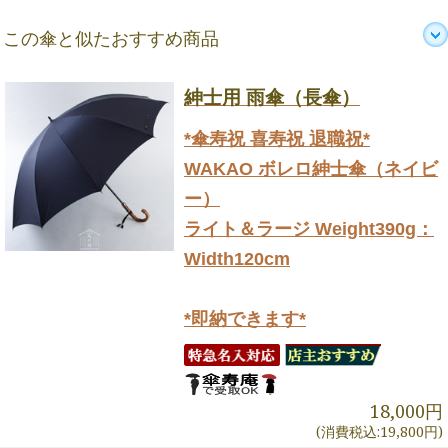
この傘と似たおすすめ商品
紳士用 雨傘（長傘）
*傘寿祝 喜寿祝 退職祝*
WAKAO ボレロ紳士傘（ネイビ
ー）
ライト＆ラージ Weight390g：
Width120cm
*即納できます*
18,000円
(消費税込:19,800円)