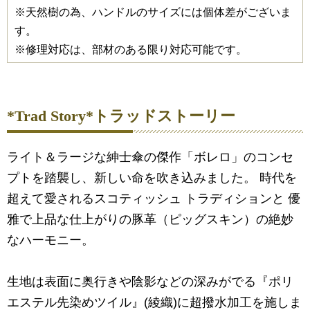
※天然樹の為、ハンドルのサイズには個体差がございま
す。
※修理対応は、部材のある限り対応可能です。
*Trad Story*トラッドストーリー
ライト＆ラージな紳士傘の傑作「ボレロ」のコンセ
プトを踏襲し、新しい命を吹き込みました。 時代を
超えて愛されるスコティッシュ トラディションと 優
雅で上品な仕上がりの豚革（ピッグスキン）の絶妙
なハーモニー。
生地は表面に奥行きや陰影などの深みがでる『ポリ
エステル先染めツイル』(綾織)に超撥水加工を施しま