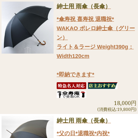
紳士用 雨傘（長傘）
*傘寿祝 喜寿祝 退職祝*
WAKAO ボレロ紳士傘（グリー
ン）
ライト＆ラージ Weight390g：
Width120cm
*即納できます*
18,000円
(消費税込:19,800円)
紳士用 雨傘（長傘）
*父の日*退職祝*内祝*