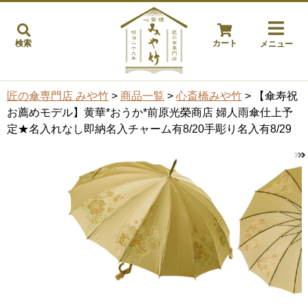
検索
カート
メニュー
匠の傘専門店 みや竹
>
商品一覧
>
心斎橋みや竹
> 【傘寿祝
お薦めモデル】黄華*おうか*前原光榮商店 婦人雨傘仕上予
定★名入れなし即納名入チャーム有8/20手彫り名入有8/29