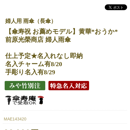
婦人用 雨傘（長傘）
【傘寿祝 お薦めモデル】黄華*おうか*
前原光榮商店 婦人雨傘
仕上予定★名入れなし即納
名入チャーム有8/20
手彫り名入有8/29
MAE143420