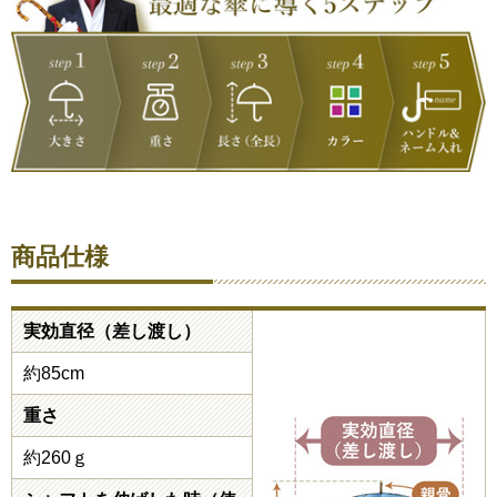
商品仕様
実効直径（差し渡し）
約85cm
重さ
約260ｇ