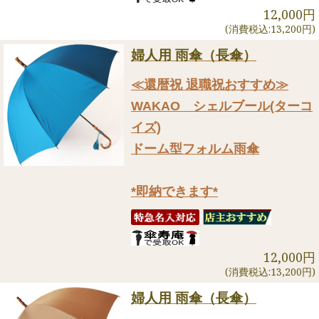
12,000円
(消費税込:13,200円)
婦人用 雨傘（長傘）
≪還暦祝 退職祝おすすめ≫
WAKAO シェルブール(ターコ
イズ)
ドーム型フォルム雨傘
*即納できます*
12,000円
(消費税込:13,200円)
婦人用 雨傘（長傘）