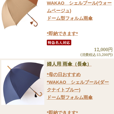
WAKAO シェルブール(ウォー
ムベージュ)
ドーム型フォルム雨傘
*即納できます*
12,000円
(消費税込:13,200円)
婦人用 雨傘（長傘）
*母の日おすすめ
*WAKAO シェルブール(ダー
クナイトブルー)
ドーム型フォルム雨傘
*即納できます*