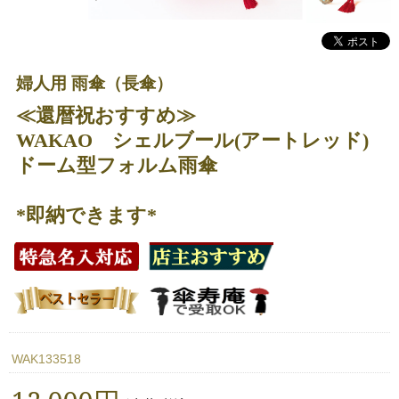
婦人用 雨傘（長傘）
≪還暦祝おすすめ≫
WAKAO シェルブール(アートレッド)
ドーム型フォルム雨傘
*即納できます*
WAK133518