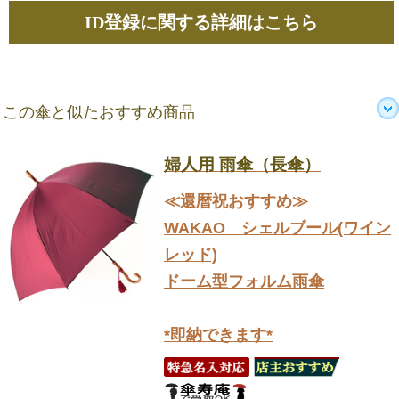
ID登録に関する詳細はこちら
この傘と似たおすすめ商品
婦人用 雨傘（長傘）
≪還暦祝おすすめ≫
WAKAO シェルブール(ワイン
レッド)
ドーム型フォルム雨傘
*即納できます*