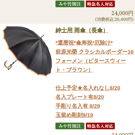
24,000円
(消費税込:26,400円)
紳士用 雨傘（長傘）
*還暦祝*傘寿祝*厄除け*
前原光榮 クラシカルボーダー16
フォーメン（ビタースウィー
ト・ブラウン）
仕上予定★名入れなし8/20
名入プレート有8/20
手彫り名入有 8/29
玉留め彫刻9/19
24,000円