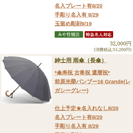
名入プレート有8/20
手彫り名入有 8/29
玉留め彫刻9/19
32,000円
(消費税込:35,200円)
紳士用 雨傘（長傘）
*傘寿祝 古希祝 還暦祝*
前原光榮バンブー16 Grande(レ
ガシーグレー)
仕上予定★名入れなし8/20
名入プレート有8/20
手彫り名入有 8/29