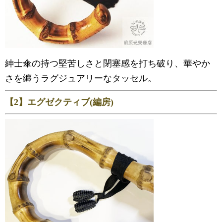
紳士傘の持つ堅苦しさと閉塞感を打ち破り、華やか
さを纏うラグジュアリーなタッセル。
【2】エグゼクティブ(編房)