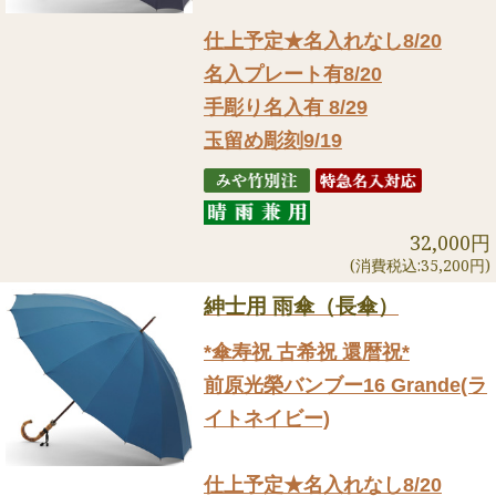
仕上予定★名入れなし8/20
名入プレート有8/20
手彫り名入有 8/29
玉留め彫刻9/19
32,000円
(消費税込:35,200円)
紳士用 雨傘（長傘）
*傘寿祝 古希祝 還暦祝*
前原光榮バンブー16 Grande(ラ
イトネイビー)
仕上予定★名入れなし8/20