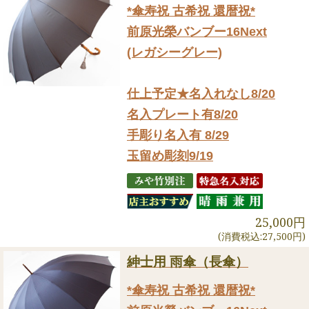
*傘寿祝 古希祝 還暦祝*
前原光榮バンブー16Next
(レガシーグレー)
仕上予定★名入れなし8/20
名入プレート有8/20
手彫り名入有 8/29
玉留め彫刻9/19
25,000円
(消費税込:27,500円)
紳士用 雨傘（長傘）
*傘寿祝 古希祝 還暦祝*