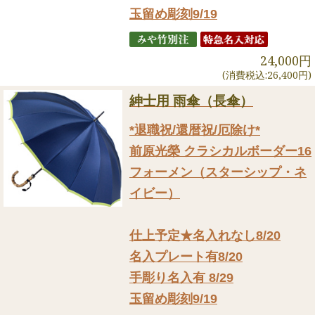
玉留め彫刻9/19
24,000円
(消費税込:26,400円)
紳士用 雨傘（長傘）
*退職祝/還暦祝/厄除け*
前原光榮 クラシカルボーダー16
フォーメン（スターシップ・ネ
イビー）
仕上予定★名入れなし8/20
名入プレート有8/20
手彫り名入有 8/29
玉留め彫刻9/19