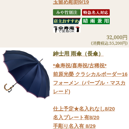
玉留め彫刻9/19
32,000円
(消費税込:35,200円)
紳士用 雨傘（長傘）
*傘寿祝/喜寿祝/古稀祝*
前原光榮 クラシカルボーダー16
フォーメン（パープル・マスカ
レード)
仕上予定★名入れなし8/20
名入プレート有8/20
手彫り名入有 8/29