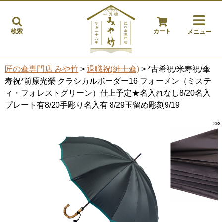
検索
カート
メニュー
匠の傘専門店 みや竹
>
退職祝(紳士傘)
> *古希祝/米寿祝/傘
寿祝*前原光榮 クラシカルボーダー16 フォーメン（ミステ
ィ・フォレストグリーン）仕上予定★名入れなし8/20名入
プレート有8/20手彫り名入有 8/29玉留め彫刻9/19