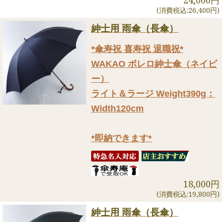
(消費税込:26,400円)
紳士用 雨傘（長傘）
*傘寿祝 喜寿祝 退職祝*
WAKAO ボレロ紳士傘（ネイビ
ー）
ライト＆ラージ Weight390g：
Width120cm
*即納できます*
18,000円
(消費税込:19,800円)
紳士用 雨傘（長傘）