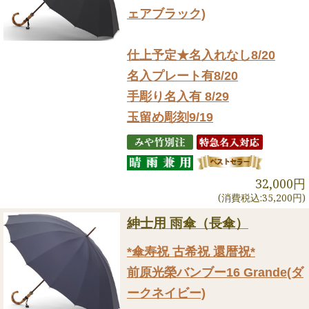
ェアブラック)
仕上予定★名入れなし8/20
名入プレート有8/20
手彫り名入有 8/29
玉留め彫刻9/19
32,000円
(消費税込:35,200円)
紳士用 雨傘（長傘）
*傘寿祝 古希祝 還暦祝*
前原光榮バンブー16 Grande(ダ
ークネイビー)