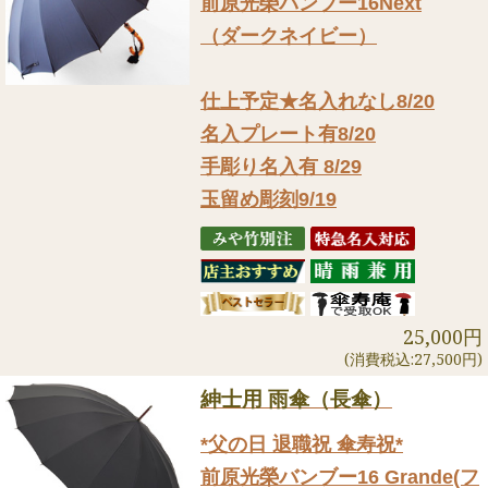
前原光榮バンブー16Next
（ダークネイビー）
仕上予定★名入れなし8/20
名入プレート有8/20
手彫り名入有 8/29
玉留め彫刻9/19
25,000円
(消費税込:27,500円)
紳士用 雨傘（長傘）
*父の日 退職祝 傘寿祝*
前原光榮バンブー16 Grande(フ