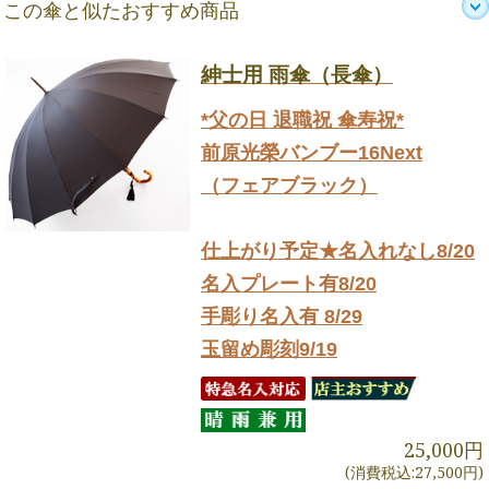
この傘と似たおすすめ商品
紳士用 雨傘（長傘）
*父の日 退職祝 傘寿祝*
前原光榮バンブー16Next
（フェアブラック）
仕上がり予定★名入れなし8/20
名入プレート有8/20
手彫り名入有 8/29
玉留め彫刻9/19
25,000円
(消費税込:27,500円)