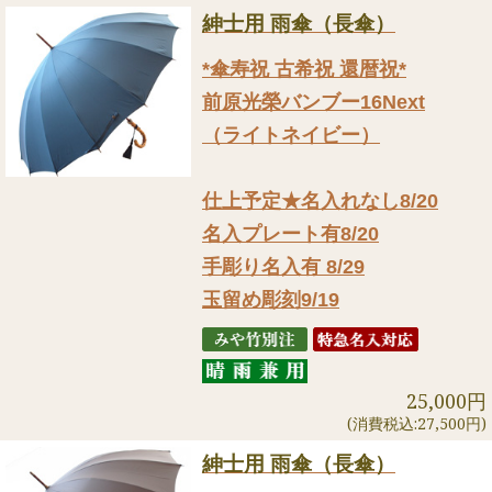
紳士用 雨傘（長傘）
*傘寿祝 古希祝 還暦祝*
前原光榮バンブー16Next
（ライトネイビー）
仕上予定★名入れなし8/20
名入プレート有8/20
手彫り名入有 8/29
玉留め彫刻9/19
25,000円
(消費税込:27,500円)
紳士用 雨傘（長傘）