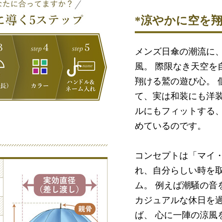
*涼やかに空を翔
メンズ日傘の潮流に
風。 際限なき天空を
翔ける鷲の遊び心。 
て、実は和装にも洋
ルにもフィットする、
めているのです。
コンセプトは「マイ
れ、自分らしい時を
ム。 例えば潮騒の音
カジュアルな休日を過
ば、 心に一陣の涼風