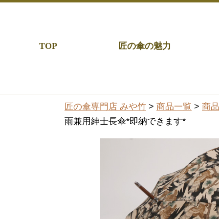
TOP
匠の傘の魅力
匠の傘専門店 みや竹
>
商品一覧
>
商
雨兼用紳士長傘*即納できます*