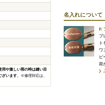
名入れについて
P
プ
ト
ワ
ピ
荷
使用や激しい雨の時は縫い目
ございます
。※修理対応は、