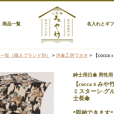
商品一覧
名入れとギ
品一覧（職人ブランド別）
>
洋傘工房ワカオ
> 【cocc
紳士用日傘 男性用
【coccaｘみや
ミスターシ-グル
士長傘
*即納できます*