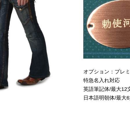
オプション：プレ
特急名入れ対応
英語筆記体/最大12
日本語明朝体/最大