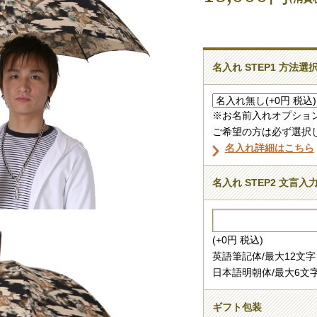
名入れ STEP1 方法選
※お名前入れオプション+
ご希望の方は必ず選択
名入れ詳細はこちら
名入れ STEP2 文言入
(+0円 税込)
英語筆記体/最大12文字
日本語明朝体/最大6文
ギフト包装