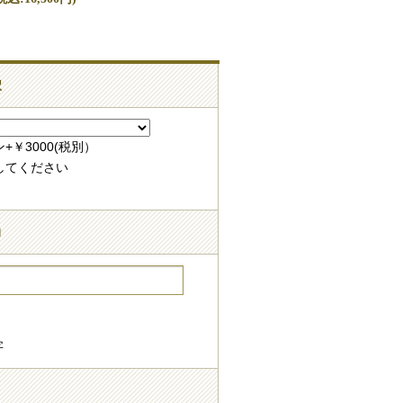
択
￥3000(税別）
してください
力
字