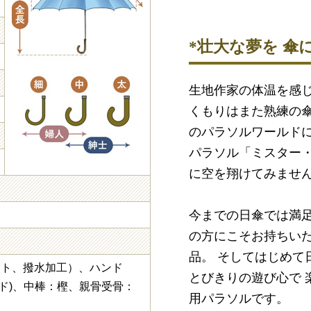
*壮大な夢を 傘
生地作家の体温を感じ
くもりはまた熟練の
のパラソルワールドに
パラソル「ミスター
に空を翔けてみませ
今までの日傘では満
の方にこそお持ちいた
品。 そしてはじめて
ット、撥水加工）、ハンド
とびきりの遊び心で 
ド)、中棒：樫、親骨受骨：
用パラソルです。