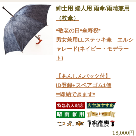
紳士用 婦人用 雨傘/雨晴兼用
（杖傘）
*敬老の日*傘寿祝*
男女兼用LLステッキ傘 エルシ
ャレード(ネイビー・モデラー
ト)
【あんしんパック付】
ID登録+スペアゴム1個
**即納できます*
18,000円