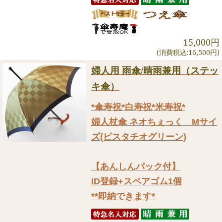
15,000円
(消費税込:16,500円)
婦人用 雨傘/晴雨兼用（ステッ
キ傘）
*傘寿祝*白寿祝*米寿祝*
婦人杖傘 ネオちぇっく Mサイ
ズ(ピスタチオグリーン)
【あんしんパック付】
ID登録+スペアゴム1個
**即納できます*