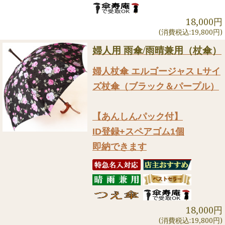
18,000円
(消費税込:19,800円)
婦人用 雨傘/雨晴兼用（杖傘）
婦人杖傘 エルゴージャス Lサイ
ズ杖傘（ブラック＆パープル）
【あんしんパック付】
ID登録+スペアゴム1個
即納できます
18,000円
(消費税込:19,800円)