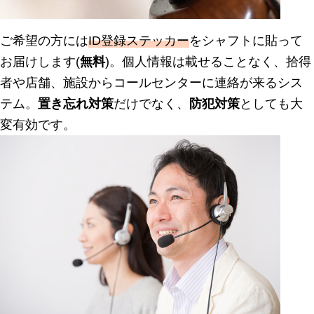
ご希望の方には
ID登録ステッカー
をシャフトに貼って
お届けします(
無料
)。個人情報は載せることなく、拾得
者や店舗、施設からコールセンターに連絡が来るシス
テム。
置き忘れ対策
だけでなく、
防犯対策
としても大
変有効です。