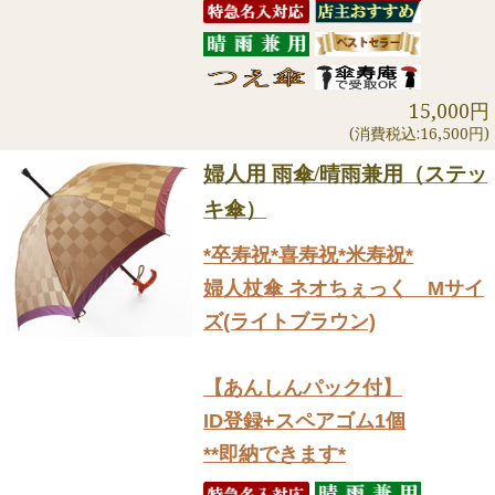
15,000円
(消費税込:16,500円)
婦人用 雨傘/晴雨兼用（ステッ
キ傘）
*卒寿祝*喜寿祝*米寿祝*
婦人杖傘 ネオちぇっく Mサイ
ズ(ライトブラウン)
【あんしんパック付】
ID登録+スペアゴム1個
**即納できます*