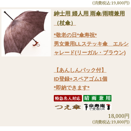
(消費税込:19,800円)
紳士用 婦人用 雨傘/雨晴兼用
（杖傘）
*敬老の日*傘寿祝*
男女兼用LLステッキ傘 エルシ
ャレード(リーガル・ブラウン)
【あんしんパック付】
ID登録+スペアゴム1個
*即納できます*
18,000円
(消費税込:19,800円)