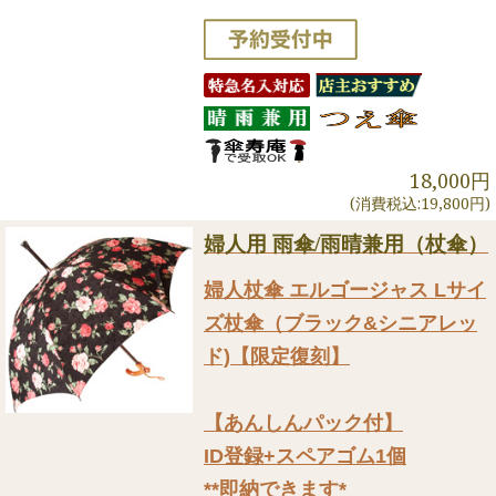
18,000円
(消費税込:19,800円)
婦人用 雨傘/雨晴兼用（杖傘）
婦人杖傘 エルゴージャス Lサイ
ズ杖傘（ブラック&シニアレッ
ド)【限定復刻】
【あんしんパック付】
ID登録+スペアゴム1個
**即納できます*