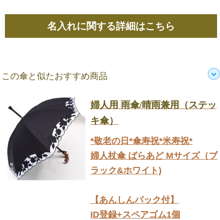
名入れに関する詳細はこちら
この傘と似たおすすめ商品
婦人用 雨傘/晴雨兼用（ステッ
キ傘）
*敬老の日*傘寿祝*米寿祝*
婦人杖傘 ばらあど Mサイズ（ブ
ラック&ホワイト)
【あんしんパック付】
ID登録+スペアゴム1個