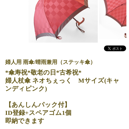
婦人用 雨傘/晴雨兼用（ステッキ傘）
*傘寿祝*敬老の日*古希祝*
婦人杖傘 ネオちぇっく Mサイズ(キャ
ンディピンク)
【あんしんパック付】
ID登録+スペアゴム1個
即納できます