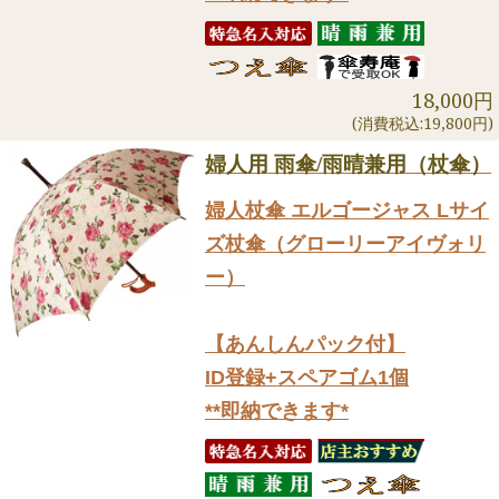
18,000円
(消費税込:19,800円)
婦人用 雨傘/雨晴兼用（杖傘）
婦人杖傘 エルゴージャス Lサイ
ズ杖傘（グローリーアイヴォリ
ー）
【あんしんパック付】
ID登録+スペアゴム1個
**即納できます*