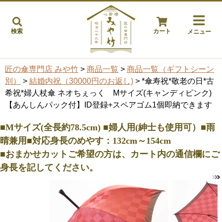
検索
カート
メニュー
匠の傘専門店 みや竹
>
商品一覧
>
商品一覧（ギフトシーン
別）
>
結婚内祝（30000円のお返し)
> *傘寿祝*敬老の日*古
希祝*婦人杖傘 ネオちぇっく Mサイズ(キャンディピンク)
【あんしんパック付】ID登録+スペアゴム1個即納できます
■Mサイズ(全長約78.5cm) ■婦人用(紳士も使用可）■雨
晴兼用■対応身長のめやす：132cm～154cm
■おまかせカットご希望の方は、カート内の通信欄にご
身長を記してください。