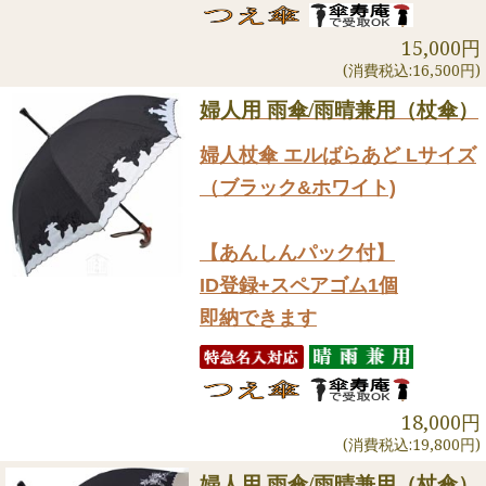
15,000円
(消費税込:16,500円)
婦人用 雨傘/雨晴兼用（杖傘）
婦人杖傘 エルばらあど Lサイズ
（ブラック&ホワイト)
【あんしんパック付】
ID登録+スペアゴム1個
即納できます
18,000円
(消費税込:19,800円)
婦人用 雨傘/雨晴兼用（杖傘）