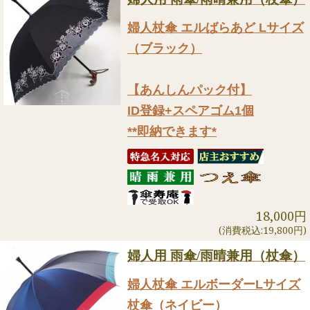
婦人杖傘 エルばらあど Lサイズ
（ブラック）
【あんしんパック付】
ID登録+スペアゴム1個
**即納できます*
18,000円
(消費税込:19,800円)
婦人用 雨傘/雨晴兼用（杖傘）
婦人杖傘 エルボーダーLサイズ
杖傘（ネイビー）