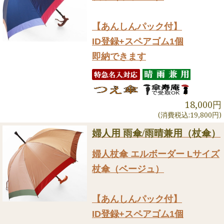
【あんしんパック付】
ID登録+スペアゴム1個
即納できます
18,000円
(消費税込:19,800円)
婦人用 雨傘/雨晴兼用（杖傘）
婦人杖傘 エルボーダー Lサイズ
杖傘（ベージュ）
【あんしんパック付】
ID登録+スペアゴム1個