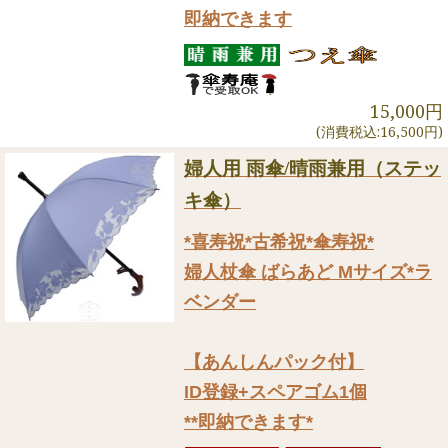
即納できます
15,000円
(消費税込:16,500円)
婦人用 雨傘/晴雨兼用（ステッ
キ傘）
*喜寿祝*古希祝*傘寿祝*
婦人杖傘 ばらあど Mサイズ*ラ
ベンダー
【あんしんパック付】
ID登録+スペアゴム1個
**即納できます*