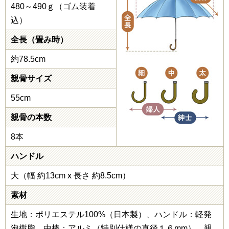
480～490ｇ（ゴム装着
込）
全長（畳み時）
約78.5cm
親骨サイズ
55cm
親骨の本数
8本
ハンドル
大（幅 約13cm x 長さ 約8.5cm）
素材
生地：ポリエステル100%（日本製）、ハンドル：軽発
泡樹脂、中棒：アルミ（特別仕様の直径１６mm）、親