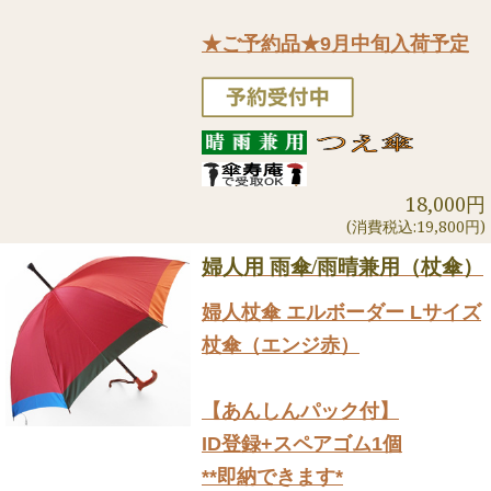
★ご予約品★9月中旬入荷予定
18,000円
(消費税込:19,800円)
婦人用 雨傘/雨晴兼用（杖傘）
婦人杖傘 エルボーダー Lサイズ
杖傘（エンジ赤）
【あんしんパック付】
ID登録+スペアゴム1個
**即納できます*