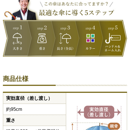
商品仕様
実効直径（差し渡し）
約95cm
重さ