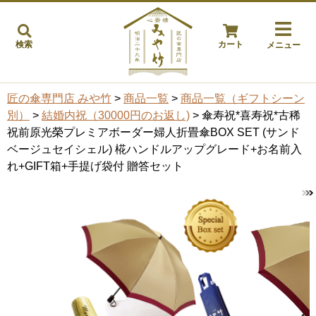
検索
カート
メニュー
匠の傘専門店 みや竹
>
商品一覧
>
商品一覧（ギフトシーン
別）
>
結婚内祝（30000円のお返し)
> 傘寿祝*喜寿祝*古稀
祝前原光榮プレミアボーダー婦人折畳傘BOX SET (サンド
ベージュセイシェル) 椛ハンドルアップグレード+お名前入
れ+GIFT箱+手提げ袋付 贈答セット