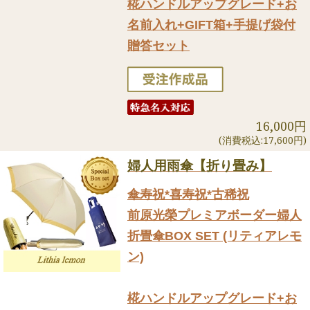
椛ハンドルアップグレード+お
名前入れ+GIFT箱+手提げ袋付
贈答セット
16,000円
(消費税込:17,600円)
婦人用雨傘【折り畳み】
傘寿祝*喜寿祝*古稀祝
前原光榮プレミアボーダー婦人
折畳傘BOX SET (リティアレモ
ン)
椛ハンドルアップグレード+お