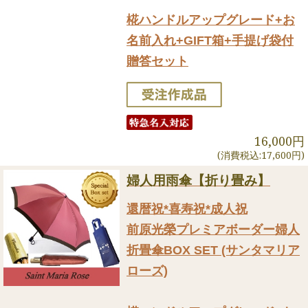
椛ハンドルアップグレード+お
名前入れ+GIFT箱+手提げ袋付
贈答セット
16,000円
(消費税込:17,600円)
婦人用雨傘【折り畳み】
還暦祝*喜寿祝*成人祝
前原光榮プレミアボーダー婦人
折畳傘BOX SET (サンタマリア
ローズ)