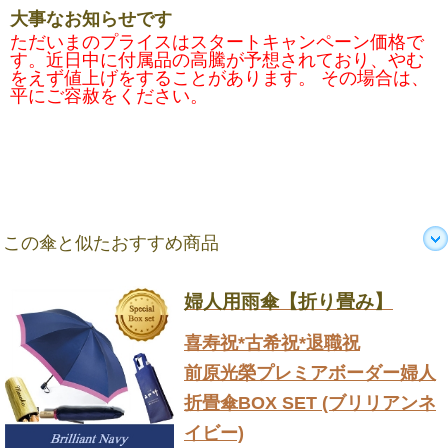
大事なお知らせです
ただいまのプライスはスタートキャンペーン価格で
す。近日中に付属品の高騰が予想されており、やむ
をえず値上げをすることがあります。 その場合は、
平にご容赦をください。
この傘と似たおすすめ商品
婦人用雨傘【折り畳み】
喜寿祝*古希祝*退職祝
前原光榮プレミアボーダー婦人
折畳傘BOX SET (ブリリアンネ
イビー)