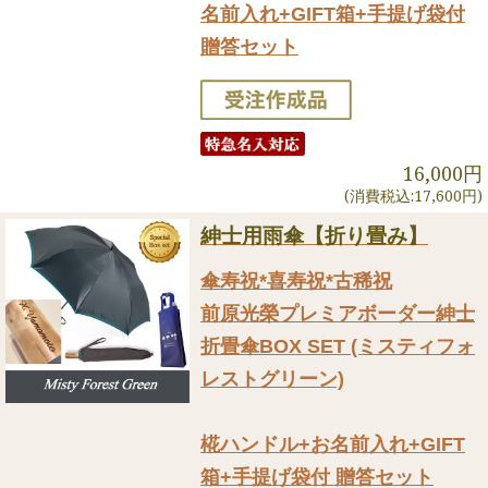
名前入れ+GIFT箱+手提げ袋付
贈答セット
16,000円
(消費税込:17,600円)
紳士用雨傘【折り畳み】
傘寿祝*喜寿祝*古稀祝
前原光榮プレミアボーダー紳士
折畳傘BOX SET (ミスティフォ
レストグリーン)
椛ハンドル+お名前入れ+GIFT
箱+手提げ袋付 贈答セット