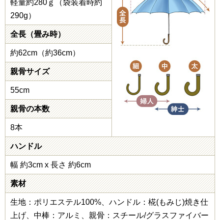
軽量約280ｇ（袋装着時約
290g）
全長（畳み時）
約62cm（約36cm）
親骨サイズ
55cm
親骨の本数
8本
ハンドル
幅 約3cm x 長さ 約6cm
素材
生地：ポリエステル100%、ハンドル：椛(もみじ)焼き仕
上げ、中棒：アルミ、親骨：スチール/グラスファイバー