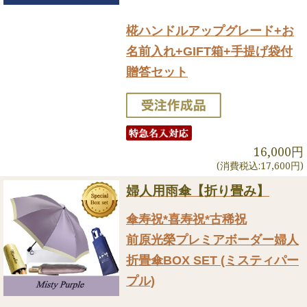
椛ハンドルアップグレード+お
名前入れ+GIFT箱+手提げ袋付
贈答セット
16,000円
(消費税込:17,600円)
婦人用雨傘【折り畳み】
傘寿祝*喜寿祝*古稀祝
前原光榮プレミアボーダー婦人
折畳傘BOX SET (ミスティパー
プル)