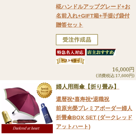
椛ハンドルアップグレード+お
名前入れ+GIFT箱+手提げ袋付
贈答セット
16,000円
(消費税込:17,600円)
婦人用雨傘【折り畳み】
還暦祝*喜寿祝*退職祝
前原光榮プレミアボーダー婦人
折畳傘BOX SET (ダークレッド
アットハート)