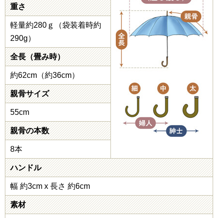
重さ
軽量約280ｇ（袋装着時約
290g）
全長（畳み時）
約62cm（約36cm）
親骨サイズ
55cm
親骨の本数
8本
ハンドル
幅 約3cm x 長さ 約6cm
素材