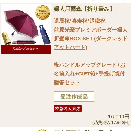
婦人用雨傘【折り畳み】
還暦祝*喜寿祝*退職祝
前原光榮プレミアボーダー婦人
折畳傘BOX SET (ダークレッド
アットハート)
椛ハンドルアップグレード+お
名前入れ+GIFT箱+手提げ袋付
贈答セット
16,000円
(消費税込:17,600円)