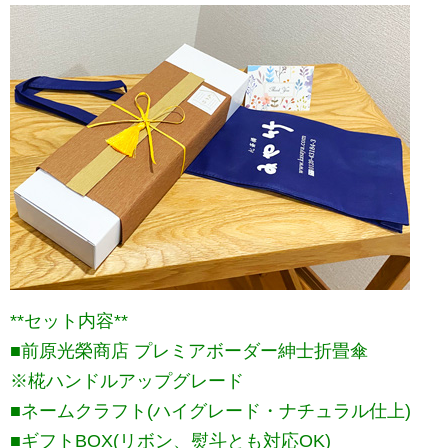
**セット内容**
■前原光榮商店 プレミアボーダー紳士折畳傘
※椛ハンドルアップグレード
■ネームクラフト(ハイグレード・ナチュラル仕上)
■ギフトBOX(リボン、熨斗とも対応OK)