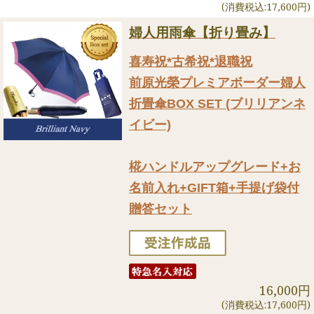
(消費税込:17,600円)
婦人用雨傘【折り畳み】
喜寿祝*古希祝*退職祝
前原光榮プレミアボーダー婦人
折畳傘BOX SET (ブリリアンネ
イビー)
椛ハンドルアップグレード+お
名前入れ+GIFT箱+手提げ袋付
贈答セット
16,000円
(消費税込:17,600円)