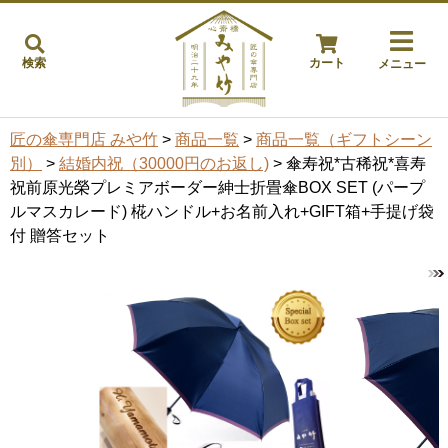
検索
カート
メニュー
匠の傘専門店 みや竹
>
商品一覧
>
商品一覧（ギフトシーン
別）
>
結婚内祝（30000円のお返し)
> 傘寿祝*古稀祝*喜寿
祝前原光榮プレミアボーダー紳士折畳傘BOX SET (パープ
ルマスカレード) 椛ハンドル+お名前入れ+GIFT箱+手提げ袋
付 贈答セット