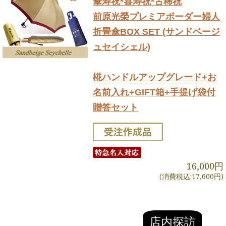
傘寿祝*喜寿祝*古稀祝
前原光榮プレミアボーダー婦人
折畳傘BOX SET (サンドベージ
ュセイシェル)
椛ハンドルアップグレード+お
名前入れ+GIFT箱+手提げ袋付
贈答セット
16,000円
(消費税込:17,600円)