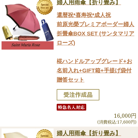
婦人用雨傘【折り畳み】
還暦祝*喜寿祝*成人祝
前原光榮プレミアボーダー婦人
折畳傘BOX SET (サンタマリア
ローズ)
椛ハンドルアップグレード+お
名前入れ+GIFT箱+手提げ袋付
贈答セット
16,000円
(消費税込:17,600円)
婦人用雨傘【折り畳み】