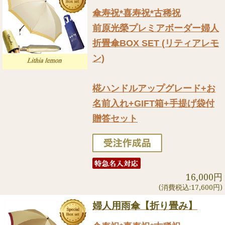
傘寿祝*喜寿祝*古稀祝
前原光榮プレミアボーダー婦人
折畳傘BOX SET (リティアレモ
ン)
椛ハンドルアップグレード+お
名前入れ+GIFT箱+手提げ袋付
贈答セット
16,000円
(消費税込:17,600円)
婦人用雨傘【折り畳み】