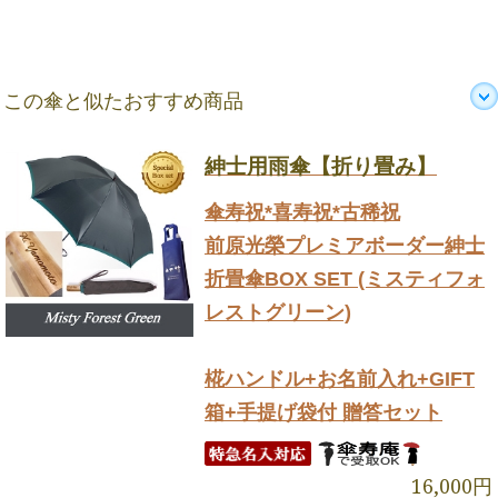
この傘と似たおすすめ商品
紳士用雨傘【折り畳み】
傘寿祝*喜寿祝*古稀祝
前原光榮プレミアボーダー紳士
折畳傘BOX SET (ミスティフォ
レストグリーン)
椛ハンドル+お名前入れ+GIFT
箱+手提げ袋付 贈答セット
16,000円