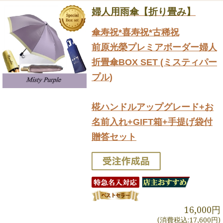
婦人用雨傘【折り畳み】
傘寿祝*喜寿祝*古稀祝
前原光榮プレミアボーダー婦人
折畳傘BOX SET (ミスティパー
プル)
椛ハンドルアップグレード+お
名前入れ+GIFT箱+手提げ袋付
贈答セット
16,000円
(消費税込:17,600円)