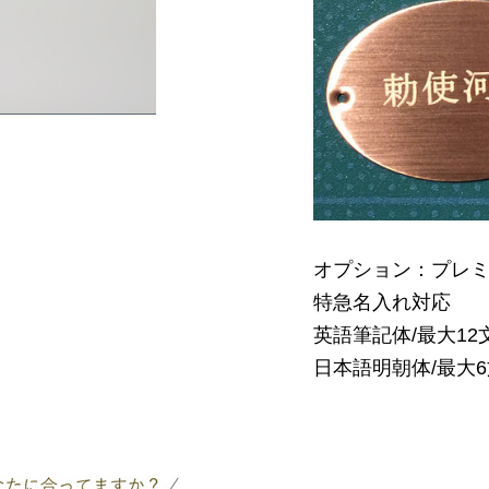
オプション：プレ
特急名入れ対応
英語筆記体/最大12
日本語明朝体/最大