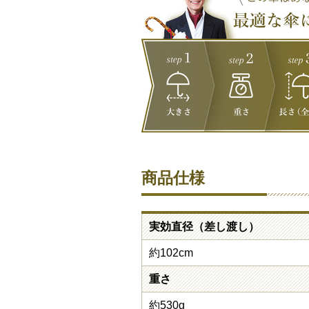
商品仕様
実効直径（差し渡し）
約102cm
重さ
約530g