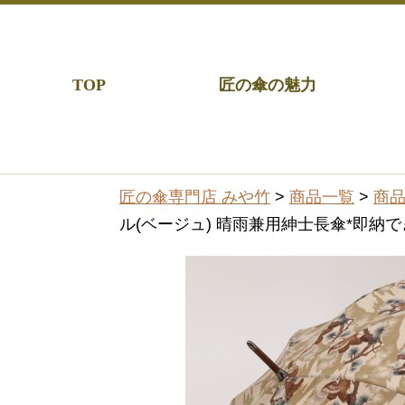
TOP
匠の傘の魅力
匠の傘専門店 みや竹
>
商品一覧
>
商
ル(ベージュ) 晴雨兼用紳士長傘*即納で