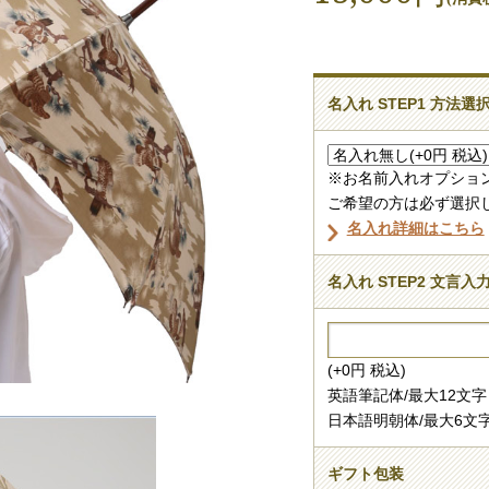
名入れ STEP1 方法選
※お名前入れオプション+
ご希望の方は必ず選択
名入れ詳細はこちら
名入れ STEP2 文言入
(+0円 税込)
英語筆記体/最大12文字
日本語明朝体/最大6文
ギフト包装