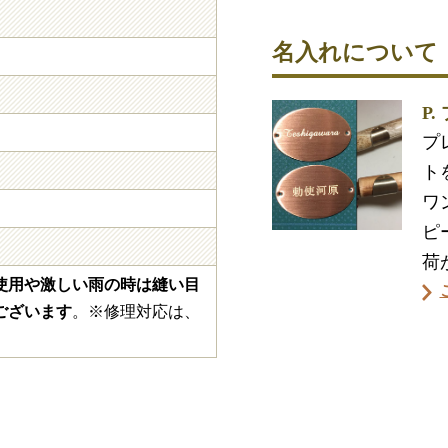
名入れについて
P
プ
ト
ワ
ピ
荷
使用や激しい雨の時は縫い目
ございます
。※修理対応は、