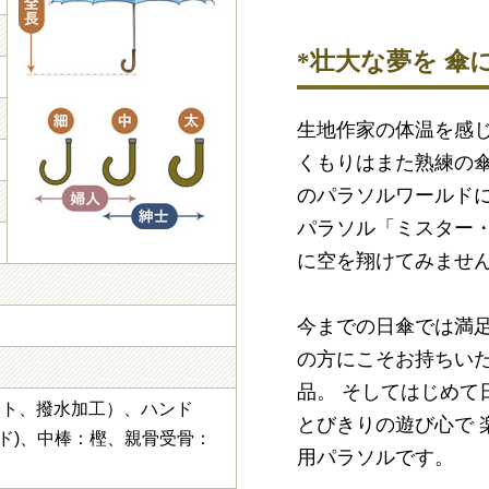
*壮大な夢を 傘
生地作家の体温を感じ
くもりはまた熟練の
のパラソルワールドに
パラソル「ミスター
に空を翔けてみませ
今までの日傘では満
の方にこそお持ちいた
品。 そしてはじめて
ット、撥水加工）、ハンド
とびきりの遊び心で 
ド)、中棒：樫、親骨受骨：
用パラソルです。