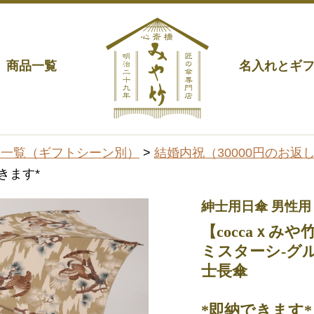
商品一覧
名入れとギ
品一覧（ギフトシーン別）
>
結婚内祝（30000円のお返し
きます*
紳士用日傘 男性用
【coccaｘみや
ミスターシ-グル
士長傘
*即納できます*