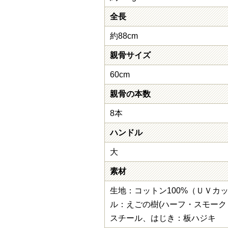
全長
約88cm
親骨サイズ
60cm
親骨の本数
8本
ハンドル
大
素材
生地：コットン100%（ＵＶカ
ル：えごの樹(ハーフ・スモーク
スチール、はじき：板ハジキ