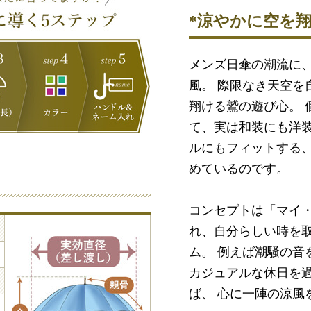
*涼やかに空を翔
メンズ日傘の潮流に
風。 際限なき天空を
翔ける鷲の遊び心。 
て、実は和装にも洋
ルにもフィットする、
めているのです。
コンセプトは「マイ
れ、自分らしい時を
ム。 例えば潮騒の音
カジュアルな休日を過
ば、 心に一陣の涼風