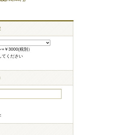
択
￥3000(税別）
してください
力
字