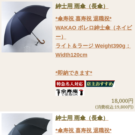
紳士用 雨傘（長傘）
*傘寿祝 喜寿祝 退職祝*
WAKAO ボレロ紳士傘（ネイビ
ー）
ライト＆ラージ Weight390g：
Width120cm
*即納できます*
18,000円
(消費税込:19,800円)
紳士用 雨傘（長傘）
*傘寿祝 喜寿祝 退職祝*