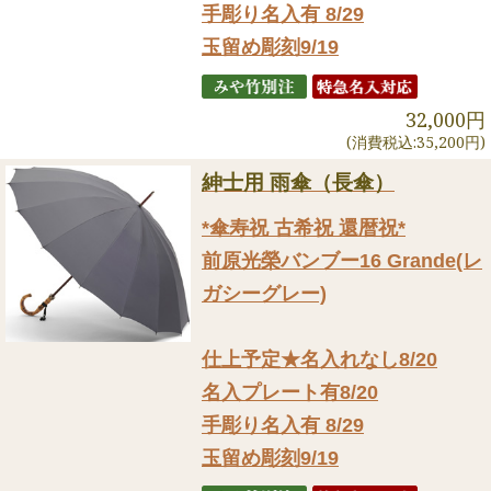
手彫り名入有 8/29
玉留め彫刻9/19
32,000円
(消費税込:35,200円)
紳士用 雨傘（長傘）
*傘寿祝 古希祝 還暦祝*
前原光榮バンブー16 Grande(レ
ガシーグレー)
仕上予定★名入れなし8/20
名入プレート有8/20
手彫り名入有 8/29
玉留め彫刻9/19