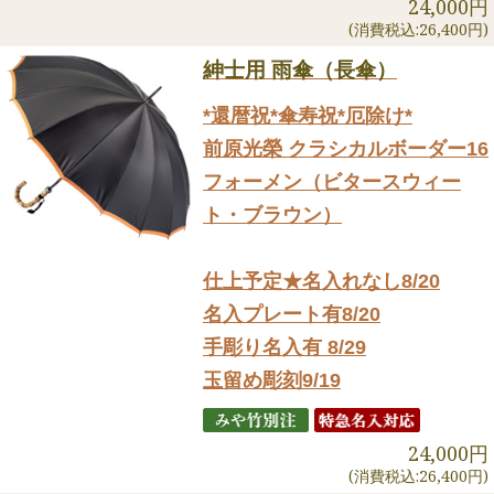
24,000円
(消費税込:26,400円)
紳士用 雨傘（長傘）
*還暦祝*傘寿祝*厄除け*
前原光榮 クラシカルボーダー16
フォーメン（ビタースウィー
ト・ブラウン）
仕上予定★名入れなし8/20
名入プレート有8/20
手彫り名入有 8/29
玉留め彫刻9/19
24,000円
(消費税込:26,400円)