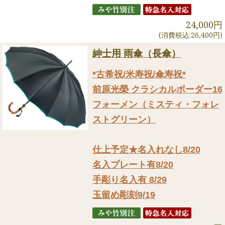
24,000円
(消費税込:26,400円)
紳士用 雨傘（長傘）
*古希祝/米寿祝/傘寿祝*
前原光榮 クラシカルボーダー16
フォーメン（ミスティ・フォレ
ストグリーン）
仕上予定★名入れなし8/20
名入プレート有8/20
手彫り名入有 8/29
玉留め彫刻9/19