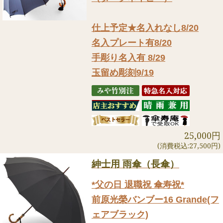
仕上予定★名入れなし8/20
名入プレート有8/20
手彫り名入有 8/29
玉留め彫刻9/19
25,000円
(消費税込:27,500円)
紳士用 雨傘（長傘）
*父の日 退職祝 傘寿祝*
前原光榮バンブー16 Grande(フ
ェアブラック)