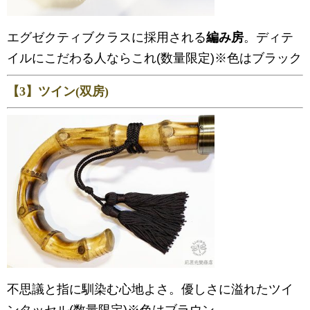
エグゼクティブクラスに採用される
編み房
。ディテ
イルにこだわる人ならこれ(数量限定)※色はブラック
【3】ツイン(双房)
不思議と指に馴染む心地よさ。優しさに溢れたツイ
ンタッセル(数量限定)※色はブラウン