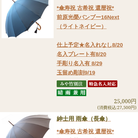
*傘寿祝 古希祝 還暦祝*
前原光榮バンブー16Next
（ライトネイビー）
仕上予定★名入れなし8/20
名入プレート有8/20
手彫り名入有 8/29
玉留め彫刻9/19
25,000円
(消費税込:27,500円)
紳士用 雨傘（長傘）
*傘寿祝 古希祝 還暦祝*