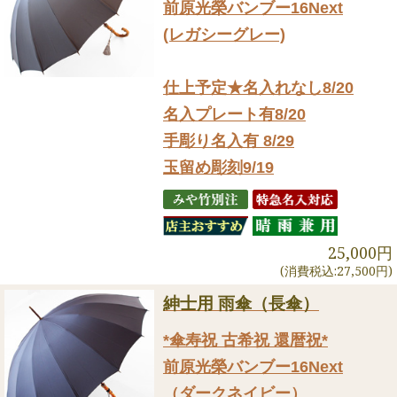
前原光榮バンブー16Next
(レガシーグレー)
仕上予定★名入れなし8/20
名入プレート有8/20
手彫り名入有 8/29
玉留め彫刻9/19
25,000円
(消費税込:27,500円)
紳士用 雨傘（長傘）
*傘寿祝 古希祝 還暦祝*
前原光榮バンブー16Next
（ダークネイビー）