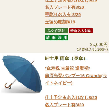
名入プレート有8/20
手彫り名入有 8/29
玉留め彫刻9/19
32,000円
(消費税込:35,200円)
紳士用 雨傘（長傘）
*傘寿祝 古希祝 還暦祝*
前原光榮バンブー16 Grande(ラ
イトネイビー)
仕上予定★名入れなし8/20
名入プレート有8/20