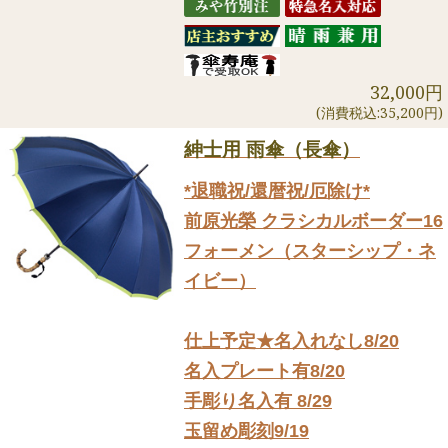
32,000円
(消費税込:35,200円)
紳士用 雨傘（長傘）
*退職祝/還暦祝/厄除け*
前原光榮 クラシカルボーダー16
フォーメン（スターシップ・ネ
イビー）
仕上予定★名入れなし8/20
名入プレート有8/20
手彫り名入有 8/29
玉留め彫刻9/19