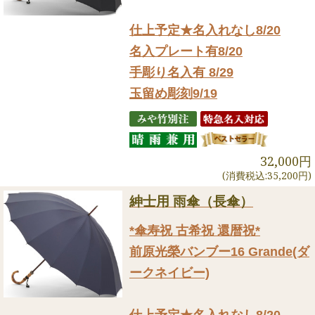
仕上予定★名入れなし8/20
名入プレート有8/20
手彫り名入有 8/29
玉留め彫刻9/19
32,000円
(消費税込:35,200円)
紳士用 雨傘（長傘）
*傘寿祝 古希祝 還暦祝*
前原光榮バンブー16 Grande(ダ
ークネイビー)
仕上予定★名入れなし8/20