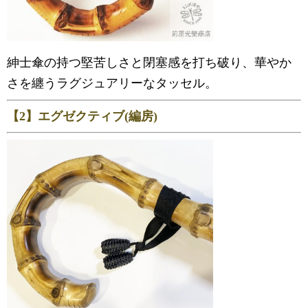
紳士傘の持つ堅苦しさと閉塞感を打ち破り、華やか
さを纏うラグジュアリーなタッセル。
【2】エグゼクティブ(編房)