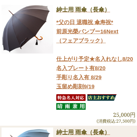
紳士用 雨傘（長傘）
*父の日 退職祝 傘寿祝*
前原光榮バンブー16Next
（フェアブラック）
仕上がり予定★名入れなし8/20
名入プレート有8/20
手彫り名入有 8/29
玉留め彫刻9/19
25,000円
(消費税込:27,500円)
紳士用 雨傘（長傘）