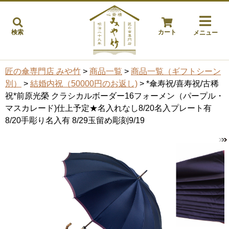
検索
カート
メニュー
匠の傘専門店 みや竹
>
商品一覧
>
商品一覧（ギフトシーン
別）
>
結婚内祝（50000円のお返し)
> *傘寿祝/喜寿祝/古稀
祝*前原光榮 クラシカルボーダー16フォーメン（パープル・
マスカレード)仕上予定★名入れなし8/20名入プレート有
8/20手彫り名入有 8/29玉留め彫刻9/19