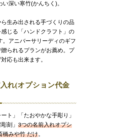
わい深い寒竹(かんちく)。
から生み出される手づくりの品
を感じる「ハンドクラフト」の
す。アニバーサリーディのギフ
で贈られるプランがお薦め。プ
げ対応も出来ます。
前入れ(オプション代金
レート」「たおやかな手彫り」
留彫刻」
3つの名前入れオプシ
斎橋みや竹 だけ
。