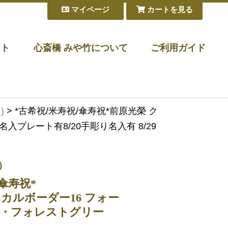
マイページ
カートを見る
フト
心斎橋 みや竹について
ご利用ガイド
)
> *古希祝/米寿祝/傘寿祝*前原光榮 ク
プレート有8/20手彫り名入有 8/29
）
傘寿祝*
カルボーダー16 フォー
・フォレストグリー