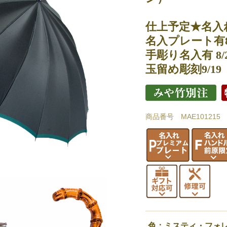
仕上予定★名入れ
名入プレート有8/
手彫り名入有 8/
玉留め彫刻9/19
商品番号 MAE101215
色：ミスティ・フォ