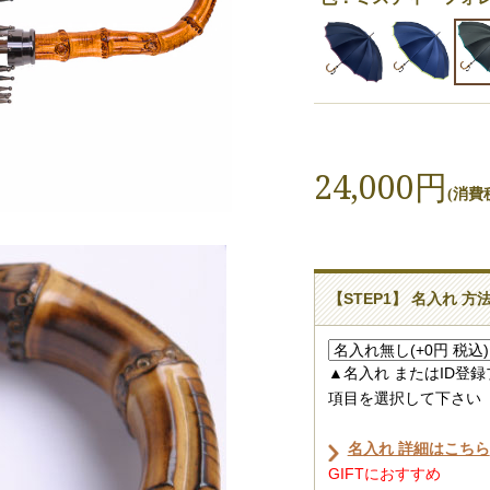
24,000円
(消費税
【STEP1】 名入れ 方
▲名入れ またはID登
項目を選択して下さい
名入れ 詳細はこちら
GIFTにおすすめ