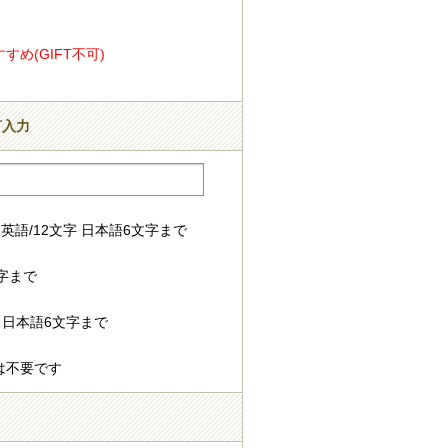
め(GIFT不可)
言入力
英語/12文字 日本語6文字まで
字まで
 日本語6文字まで
は不要です