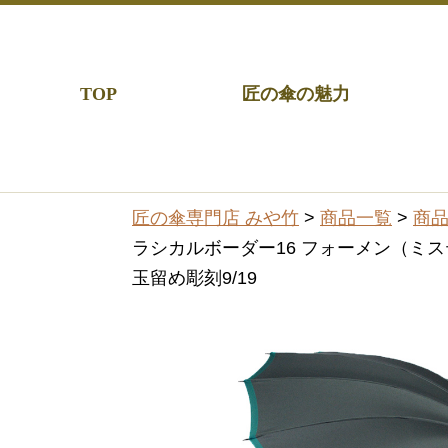
TOP
匠の傘の魅力
匠の傘専門店 みや竹
>
商品一覧
>
商
ラシカルボーダー16 フォーメン（ミステ
玉留め彫刻9/19