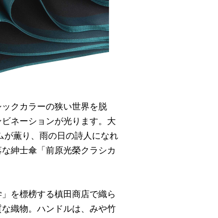
シックカラーの狭い世界を脱
ンビネーションが光ります。大
ムが薫り、雨の日の詩人になれ
落な紳士傘「前原光榮クラシカ
学」を標榜する槙田商店で織ら
質な織物。ハンドルは、みや竹