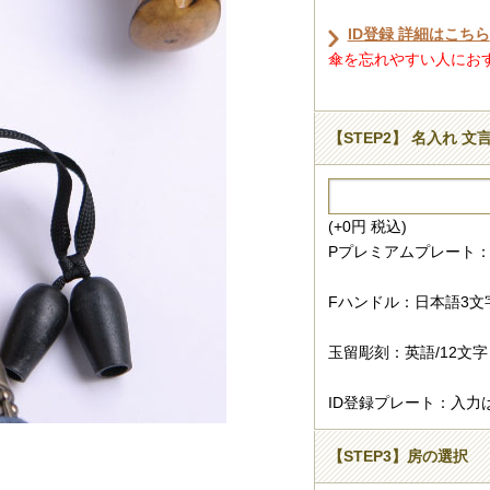
ID登録 詳細はこちら
傘を忘れやすい人におすす
【STEP2】 名入れ 文
(+0円 税込)
Pプレミアムプレート：
Fハンドル：日本語3文
玉留彫刻：英語/12文字
ID登録プレート：入力
【STEP3】房の選択