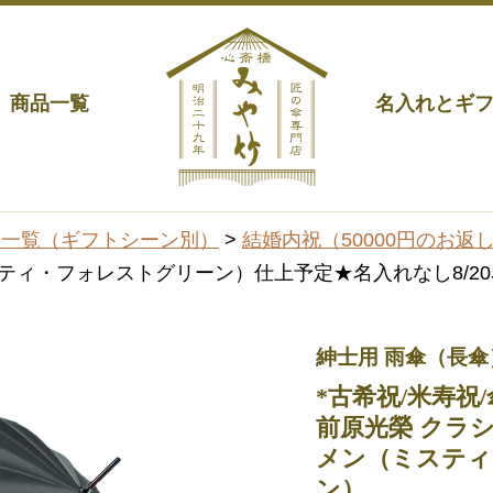
商品一覧
名入れとギ
品一覧（ギフトシーン別）
>
結婚内祝（50000円のお返し
ィ・フォレストグリーン）仕上予定★名入れなし8/20名入
紳士用 雨傘（長傘
*古希祝/米寿祝/
前原光榮 クラシ
メン（ミスティ
ン）