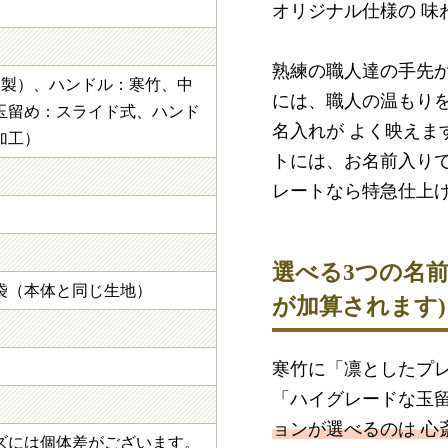
オリジナル仕様の 味
熟練の職人達の手先
本製）、ハンドル：寒竹、中
には、職人の温もり
玉留め：スライド式、ハンド
名入れが よく映えま
加工）
トには、お名前入り
レートなら特急仕上
選べる3つの名
袋（本体と同じ生地）
が加算されます)
寒竹に「凛としたプ
「ハイグレードな玉
ョンが選べるのは 心
ズには個体差がございます。