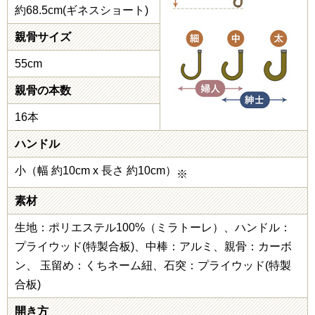
約68.5cm(ギネスショート)
親骨サイズ
55cm
親骨の本数
16本
ハンドル
小（幅 約10cm x 長さ 約10cm）
※
素材
生地：ポリエステル100%（ミラトーレ）、ハンドル：
プライウッド(特製合板)、中棒：アルミ、親骨：カーボ
ン、 玉留め：くちネーム紐、石突：プライウッド(特製
合板)
開き方