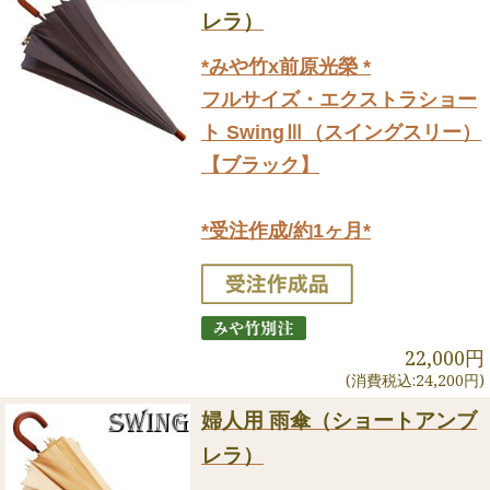
レラ）
*みや竹x前原光榮 *
フルサイズ・エクストラショー
ト SwingⅢ（スイングスリー）
【ブラック】
*受注作成/約1ヶ月*
22,000円
(消費税込:24,200円)
婦人用 雨傘（ショートアンブ
レラ）