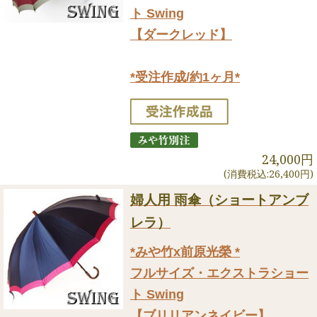
ト Swing
【ダークレッド】
*受注作成/約1ヶ月*
24,000円
(消費税込:26,400円)
婦人用 雨傘（ショートアンブ
レラ）
*みや竹x前原光榮 *
フルサイズ・エクストラショー
ト Swing
【ブリリアンネイビー】