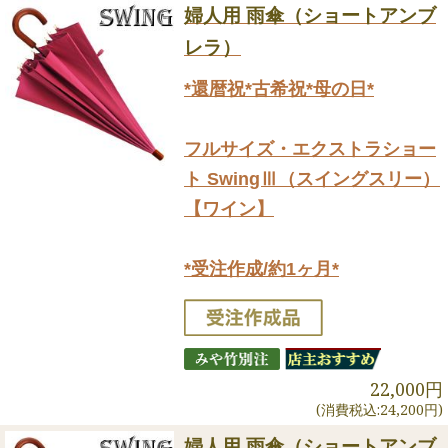
婦人用 雨傘（ショートアンブ
レラ）
*還暦祝*古希祝*母の日*
フルサイズ・エクストラショー
ト SwingⅢ（スイングスリー）
【ワイン】
*受注作成/約1ヶ月*
22,000円
(消費税込:24,200円)
婦人用 雨傘（ショートアンブ