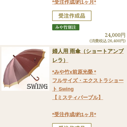
*受注作成/約1ヶ月*
24,000円
(消費税込:26,400円)
婦人用 雨傘（ショートアンブ
レラ）
*みや竹x前原光榮 *
フルサイズ・エクストラショー
ト Swing
【ミスティパープル】
*受注作成/約1ヶ月*