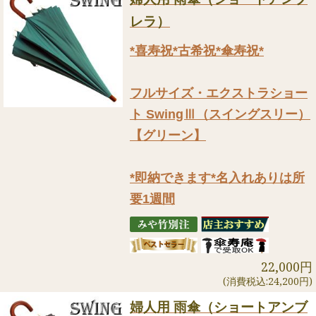
レラ）
*喜寿祝*古希祝*傘寿祝*
フルサイズ・エクストラショー
ト SwingⅢ（スイングスリー）
【グリーン】
*即納できます*名入れありは所
要1週間
22,000円
(消費税込:24,200円)
婦人用 雨傘（ショートアンブ