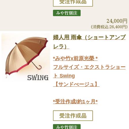
24,000円
(消費税込:26,400円)
婦人用 雨傘（ショートアンブ
レラ）
*みや竹x前原光榮 *
フルサイズ・エクストラショー
ト Swing
【サンドべージュ】
*受注作成/約1ヶ月*