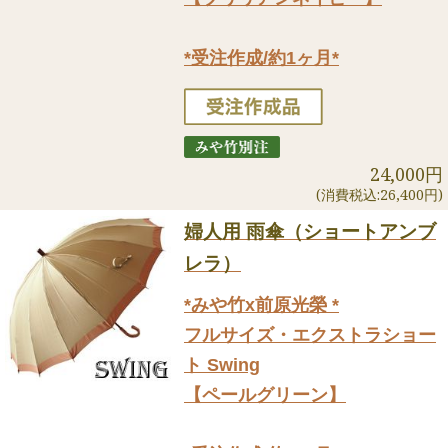
*受注作成/約1ヶ月*
24,000円
(消費税込:26,400円)
婦人用 雨傘（ショートアンブ
レラ）
*みや竹x前原光榮 *
フルサイズ・エクストラショー
ト Swing
【ペールグリーン】