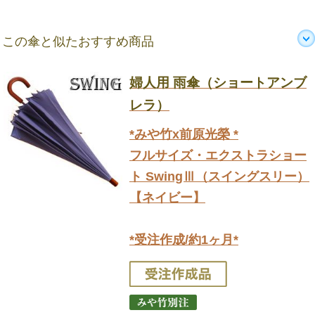
この傘と似たおすすめ商品
婦人用 雨傘（ショートアンブ
レラ）
*みや竹x前原光榮 *
フルサイズ・エクストラショー
ト SwingⅢ（スイングスリー）
【ネイビー】
*受注作成/約1ヶ月*