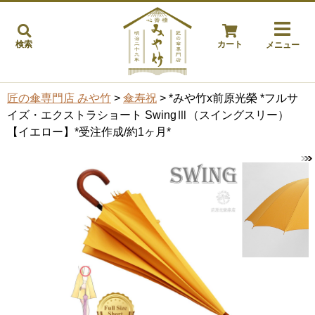
検索
カート
メニュー
匠の傘専門店 みや竹
>
傘寿祝
> *みや竹x前原光榮 *フルサ
イズ・エクストラショート SwingⅢ（スイングスリー）
【イエロー】*受注作成/約1ヶ月*