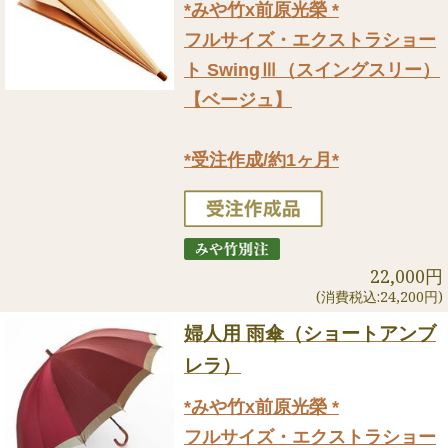
*みや竹x前原光榮 *
フルサイズ・エクストラショー
ト SwingⅢ（スイングスリー）
【ベージュ】
*受注作成/約1ヶ月*
22,000円
(消費税込:24,200円)
婦人用 雨傘（ショートアンブ
レラ）
*みや竹x前原光榮 *
フルサイズ・エクストラショー