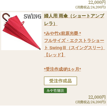
22,000円
(消費税込:24,200円)
婦人用 雨傘（ショートアンブ
レラ）
*みや竹x前原光榮 *
フルサイズ・エクストラショー
ト SwingⅢ（スイングスリー）
【レッド】
*受注作成/約1ヶ月*
22,000円
(消費税込:24,200円)